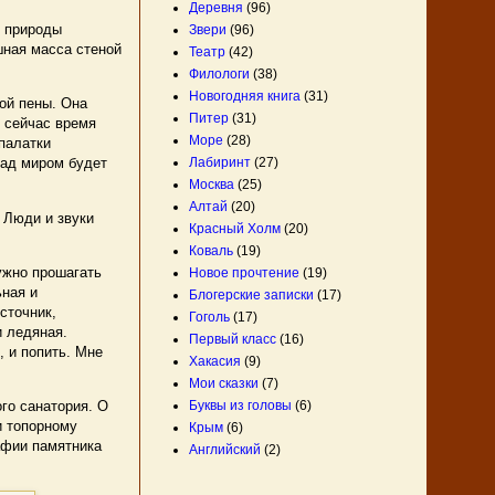
Деревня
(96)
е природы
Звери
(96)
шная масса стеной
Театр
(42)
Филологи
(38)
Новогодняя книга
(31)
ой пены. Она
Питер
(31)
е сейчас время
Море
(28)
 палатки
Лабиринт
(27)
над миром будет
Москва
(25)
Алтай
(20)
 Люди и звуки
Красный Холм
(20)
Коваль
(19)
ужно прошагать
Новое прочтение
(19)
ьная и
Блогерские записки
(17)
источник,
Гоголь
(17)
и ледяная.
Первый класс
(16)
, и попить. Мне
Хакасия
(9)
Мои сказки
(7)
го санатория. О
Буквы из головы
(6)
и топорному
Крым
(6)
афии памятника
Английский
(2)