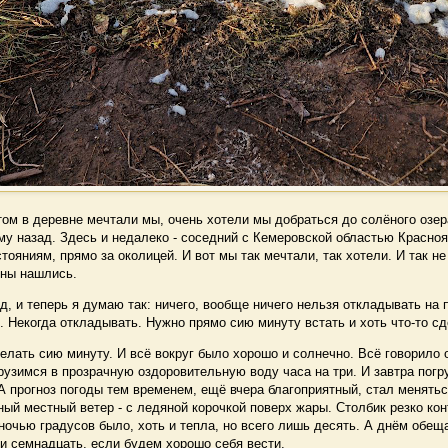
 в деревне мечтали мы, очень хотели мы добраться до солёного озер
му назад. Здесь и недалеко - соседний с Кемеровской областью Красноя
тояниям, прямо за околицей. И вот мы так мечтали, так хотели. И так не
ины нашлись.
 и теперь я думаю так: ничего, вообще ничего нельзя откладывать на п
 Некогда откладывать. Нужно прямо сию минуту встать и хоть что-то сд
ать сию минуту. И всё вокруг было хорошо и солнечно. Всё говорило о
рузимся в прозрачную оздоровительную воду часа на три. И завтра погр
А прогноз погоды тем временем, ещё вчера благоприятный, стал менятьс
й местный ветер - с ледяной корочкой поверх жары. Столбик резко ко
 ночью градусов было, хоть и тепла, но всего лишь десять. А днём обе
и семнадцать, если будем хорошо себя вести.