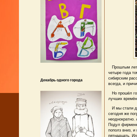
Прошлым летом
четыре года то
сибирским расс
Декабрь одного города
всегда, и прич
Но прошёл год,
лучших времён.
И мы стали дел
сегодня же пог
неоднократно. 
Подул фирменны
пополз вниз, и
пятнадцать. Ил