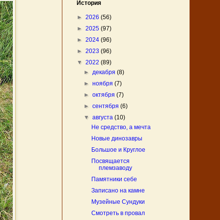
История
►
2026
(56)
►
2025
(97)
►
2024
(96)
►
2023
(96)
▼
2022
(89)
►
декабря
(8)
►
ноября
(7)
►
октября
(7)
►
сентября
(6)
▼
августа
(10)
Не средство, а мечта
Новые динозавры
Большое и Круглое
Посвящается
племзаводу
Памятники себе
Записано на камне
Музейные Сундуки
Смотреть в провал