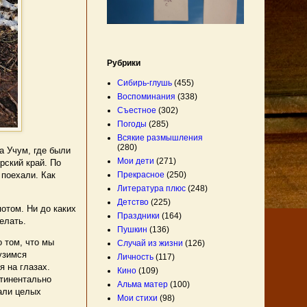
Рубрики
Сибирь-глушь
(455)
Воспоминания
(338)
Съестное
(302)
Погоды
(285)
Всякие размышления
(280)
а Учум, где были
Мои дети
(271)
рский край. По
 поехали. Как
Прекрасное
(250)
Литература плюс
(248)
Детство
(225)
отом. Ни до каких
Праздники
(164)
елать.
Пушкин
(136)
 том, что мы
Случай из жизни
(126)
узимся
Личность
(117)
я на глазах.
Кино
(109)
нтинентально
Альма матер
(100)
щали целых
Мои стихи
(98)