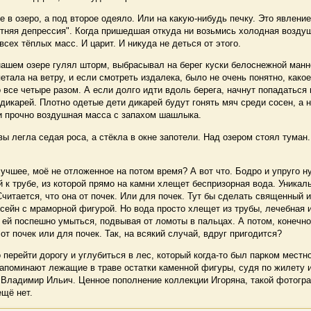
в озеро, а под второе одеяло. Или на какую-нибудь печку. Это явлени
етняя депрессия". Когда пришедшая откуда ни возьмись холодная возду
 всех тёплых масс. И царит. И никуда не деться от этого.
шем озере гулял шторм, выбрасывал на берег куски белоснежной манн
етала на ветру, и если смотреть издалека, было не очень понятно, како
о все четыре разом. А если долго идти вдоль берега, начнут попадаться
икарей. Плотно одетые дети дикарей будут гонять мяч среди сосен, а 
 и прочно воздушная масса с запахом шашлыка.
 легла седая роса, а стёкла в окне запотели. Над озером стоял туман.
чшее, моё не отложенное на потом время? А вот что. Бодро и упруго н
й к трубе, из которой прямо на камни хлещет беспризорная вода. Уникал
читается, что она от почек. Или для почек. Тут бы сделать священный 
ейн с мраморной фигурой. Но вода просто хлещет из трубы, лечебная 
ей поспешно умыться, подвывая от ломоты в пальцах. А потом, конечно
 от почек или для почек. Так, на всякий случай, вдруг пригодится?
ерейти дорогу и углубиться в лес, который когда-то был парком местно
напоминают лежащие в траве остатки каменной фигуры, судя по жилету 
й Владимир Ильич. Ценное пополнение коллекции Игоряна, такой фотогр
ещё нет.