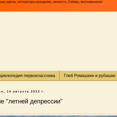
рым, школа, литература,праздники, личность, Сибирь, воспоминания
циклопедия первоклассника
Глеб Ромашкин и рубашки
е, 14 августа 2022 г.
не "летней депрессии"