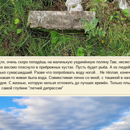
ти, очень скоро попадёшь на маленькую уединённую поляну.Там, несмот
же весомо плеснуло в прибрежных кустах. Пусть будет рыба. А из люде
ько сумасшедший. Разве что попробовать воду ногой... Не тёплая, конеч
 какая-то живая была вода. Совместимая лично со мной, с тишиной в нач
дня. С жизнью, которую нельзя отложить до лучших времён. Только плы
 самой глубине "летней депрессии"