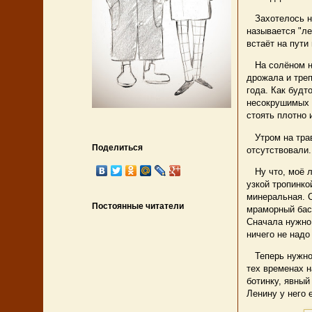
Захотелось не 
называется "л
встаёт на пути
На солёном на
дрожала и треп
года. Как будт
несокрушимых д
стоять плотно
Утром на травы
Поделиться
отсутствовали.
Ну что, моё лу
узкой тропинко
минеральная. С
Постоянные читатели
мраморный басс
Сначала нужно 
ничего не надо
Теперь нужно п
тех временах 
ботинку, явны
Ленину у него 