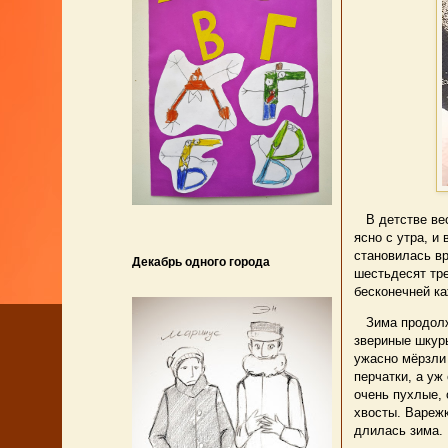
В детстве весн
ясно с утра, и
становилась вр
Декабрь одного города
шестьдесят тре
бесконечней ка
Зима продолжа
звериные шкуры
ужасно мёрзли 
перчатки, а уж
очень пухлые,
хвосты. Варежк
длилась зима.