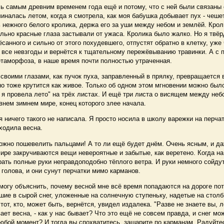
 самым древним временем года ещё и потому, что с ней были связаны
иналась летом, когда я смотрела, как моя бабушка добывает пух - чеше
 нежного белого кролика, держа его за уши между небом и землёй. Крол
ально красные глаза застывали от ужаса. Кролика было жалко. Но я твёр
чёсанного и сильно от этого похудевшего, отпустят обратно в клетку, уже
 все невзгоды и вернётся к тщательному пережёвыванию травинки. А с 
таморфоза, в наше время почти полностью утраченная.
воими глазами, как пучок пуха, заправленный в прялку, превращается 
но тоже крутится как живое. Только об одном этом мгновении можно был
 я провела лето" на трёх листах. И ещё три листа о висящем между неб
внем зимнем мире, конец которого злее начала.
 ничего такого не написала. Я просто носила в школу варежки на перчат
иходила весна.
жно пошевелить пальцами! А то ли ещё будет днём. Очень ясным, и д
мире закручиваются вещи невероятные и забытые, как веретено. Когда н
рать полные руки неправдоподобно тёплого ветра. И руки немного сойдут 
 голова, и они сунут перчатки мимо карманов.
огу объяснить, почему весной мне всё время попадаются на дороге пот
шие в сырой снег, уложенные на солнечную ступеньку, надетые на стол
 тот, кто, может быть, вернётся, увидел издалека. "Разве не знаете вы,
вает весна, - как у нас бывает? Что это ещё не совсем правда, и снег мо
юбой момент? И тогда вы спохватитесь, зашарите по карманам. Радуйтес