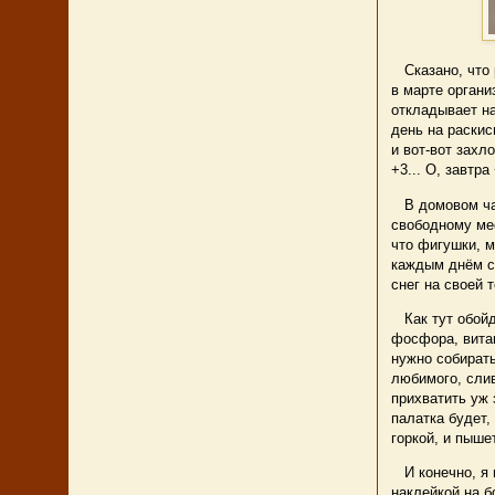
Сказано, что р
в марте органи
откладывает на
день на раскис
и вот-вот захл
+3... О, завтра
В домовом чат
свободному мес
что фигушки, м
каждым днём с
снег на своей 
Как тут обойдё
фосфора, витам
нужно собират
любимого, слив
прихватить уж 
палатка будет,
горкой, и пыше
И конечно, я н
наклейкой на б