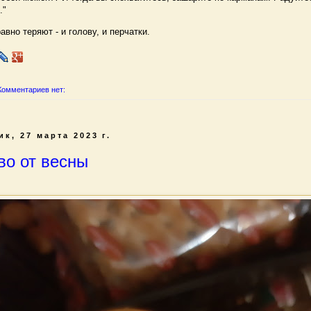
."
вно теряют - и голову, и перчатки.
Комментариев нет:
к, 27 марта 2023 г.
во от весны