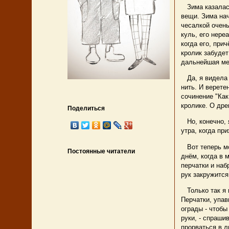
Зима казалась
вещи. Зима нач
чесалкой очень
куль, его нере
когда его, при
кролик забудет
дальнейшая ме
Да, я видела с
нить. И верете
сочинение "Как
кролике. О дре
Поделиться
Но, конечно, я
утра, когда пр
Вот теперь мо
Постоянные читатели
днём, когда в 
перчатки и наб
рук закружится
Только так я м
Перчатки, упав
ограды - чтобы
руки, - спраши
прорваться в л