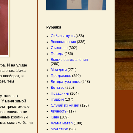
Рубрики
Сибирь-глушь
(456)
Воспоминания
(338)
Съестное
(302)
Погоды
(286)
Всякие размышления
(280)
ра. И на улице
Мои дети
(271)
ена эпох. Зима
о наоборот, и
Прекрасное
(250)
дёт, тем
Литература плюс
(248)
Детство
(225)
Праздники
(164)
утались в
Пушкин
(137)
. У меня зимой
Случай из жизни
(126)
ала трикотажные
Личность
(117)
во: сначала не
енные кроличьи
Кино
(109)
ми, сколько бы ни
Альма матер
(100)
Мои стихи
(98)