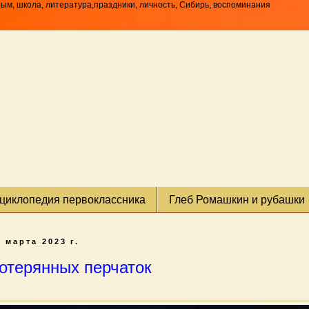
рым, школа, литература,праздники, личность, Сибирь, воспоминания
циклопедия первоклассника
Глеб Ромашкин и рубашки
0 марта 2023 г.
отерянных перчаток