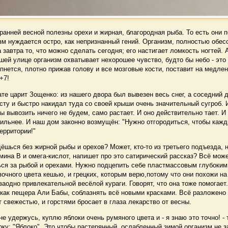
анней весной полезны орехи и жирная, благородная рыба. То есть они п
зм нуждается остро, как непризнанный гений. Организм, полностью обес
 завтра то, что можно сделать сегодня; его настигает ломкость ногтей.
шей улице организм охватывает нехорошее чувство, будто бы небо - это
опнется, плотно прижав голову и все мозговые кости, поставит на медленн
 +7!
е царит Зощенко: из нашего двора был вывезен весь снег, а соседний 
ту и быстро накидал туда со своей крыши очень значительный сугроб. И
ы вывозить ничего не будем, само растает. И оно действительно тает. И 
ильнее. И наш дом законно возмущён: "Нужно отгородиться, чтобы кажд
территории!"
шься без жирной рыбы и орехов? Может, кто-то из третьего подъезда, 
ина В и омега-кислот, напишет про это сатирический рассказ? Всё може
ься за рыбой и орехами. Нужно подцепить себе пластмассовым глубоким
очного цвета кешью, и грецких, которым верю,потому что они похожи на 
заодно привлекательной весёлой кураги. Говорят, что она тоже помогает
 как пещера Али Бабы, соблазнять всё новыми красками. Всё разложено
т свежестью, и горстями бросает в глаза лекарство от весны.
е удержусь, куплю яблоки очень румяного цвета и - я знаю это точно! - 
оку: "Яблоко". Это чтобы растерянный, ослабленный зимой организм не 