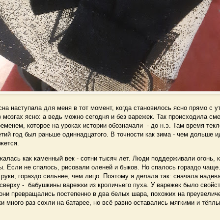
а наступала для меня в тот момент, когда становилось ясно прямо с ут
 в мозгах ясно: а ведь можно сегодня и без варежек. Так происходила см
еменем, которое на уроках истории обозначали - до н.э. Там время текл
тий год был раньше одиннадцатого. В точности как зима - чем дольше и
жется.
лась как каменный век - сотни тысяч лет. Люди поддерживали огонь, к
. Если не спалось, рисовали оленей и быков. Но спалось гораздо чаще
руки, гораздо сильнее, чем лицо. Поэтому я делала так: сначала надев
 сверху - бабушкины варежки из кроличьего пуха. У варежек было свойст
 они превращались постепенно в два белых шара, похожих на преувелич
и много раз сохли на батарее, но всё равно оставались мягкими и тёплы