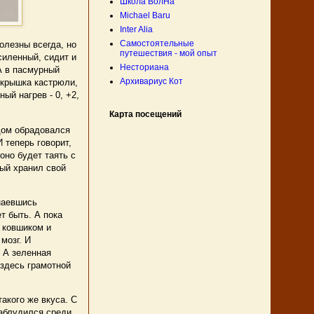
Школа ВолНа
Michael Baru
Inter Alia
Самостоятельные
олезны всегда, но
путешествия - мой опыт
силенный, сидит и
Несториана
 А в пасмурный
Архивариус Кот
 крышка кастрюли,
ый нагрев - 0, +2,
Карта посещений
дом обрадовался
 теперь говорит,
оно будет таять с
ый хранил свой
наевшись
т быть. А пока
 ковшиком и
мозг. И
. А зеленная
 здесь грамотной
такого же вкуса. С
заблудился среди