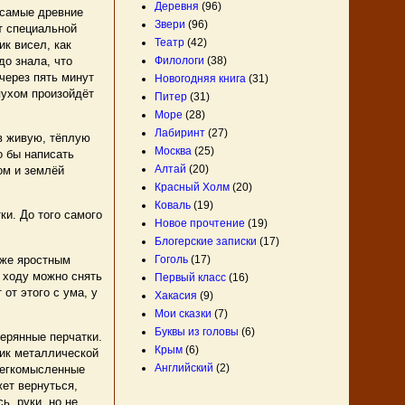
Деревня
(96)
 самые древние
Звери
(96)
т специальной
Театр
(42)
ик висел, как
до знала, что
Филологи
(38)
 через пять минут
Новогодняя книга
(31)
пухом произойдёт
Питер
(31)
Море
(28)
Лабиринт
(27)
в живую, тёплую
Москва
(25)
о бы написать
Алтай
(20)
ом и землёй
Красный Холм
(20)
Коваль
(19)
ки. До того самого
Новое прочтение
(19)
Блогерские записки
(17)
аже яростным
Гоголь
(17)
а ходу можно снять
Первый класс
(16)
от этого с ума, у
Хакасия
(9)
Мои сказки
(7)
Буквы из головы
(6)
ерянные перчатки.
Крым
(6)
бик металлической
Английский
(2)
 легкомысленные
жет вернуться,
ь, руки, но не