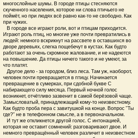
многослойные шумы. В городе птицы стесняются
скученного населения, которое ни слова птичьего не
поймёт, но при людях всё равно как-то не свободно. Как
при чужих.
В городе все играют роли, вот и птицам приходится.
Играют роль птиц, но многие уже почти превратились в
людей: немного вскрикнут на рассвете в оставшихся во
дворе деревьях, слегка пощебечут в кустах. Как будто
работают за очень скромное жалование, и не надеются
на повышение. Да птицы ничего такого и не умеют, за
что платят.
Другое дело - за городом, близ леса. Там уж, наоборот,
человек почти превращается в птицу. Начинается
превращение в сумерках, при сдобной букве С
набирающего силу месяца. Первый ночной голос
возникнет, отчётливо зазвенит в самой берёзовой чаще.
Замысловатый, принадлежащий кому-то неизвестному.
Как будто проба пера с завитушкой на конце. Вопрос "Ты
где?" не в телефонном смысле, а в первоначальном.
И тут же откликнется другой голос. С интонацией,
которая не оставит сомнений: разговаривают двое. И
немного превращённый человек различит в неизвестном