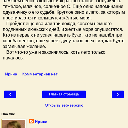
замкнём венок в кольцо. Как раз по голове. Получилось
тяжёлое, млечное, солнечное О. Ещё одно напоминание
одуванчику о его судьбе. Круглое окно в лето, за которым
простираются и колышутся жёлтые моря.
Пройдёт ещё два или три дождя, совсем немного
подлинных июньских дней, и жёлтые моря опушистятся.
Кто из первых не успел нарвать букет, кто не наплёл три
короба венков, ещё успеет дунуть изо всех сил, как будто
загадывая желание.
Вот что-то уже и закончилось, хоть лето только
началось.
Ирина
Комментариев нет:
‹
›
Главная страница
Открыть веб-версию
Обо мне
Ирина