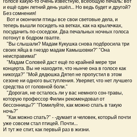
голосе какую-то очень известную, всеобщую печаль: вот
и ещё один летний день ушёл... Но ведь будет и другой?
Без сомнения!
Вот и окончили птицы все свои световые дела, и
теперь вышли посидеть на ветках, как на крылечках,
посудачить по-соседски. Два печальных ночных голоса
потонут в бодром гвалте.
"Вы слышали? Мадам Кукушка снова подбросила три
своих яйца в гнездо мадам Камышовки?" "Она
неисправима!"
"Мадам Соловей даст ещё по крайней мере три
концерта. Вы не находите, что нынче она в голосе как
никогда?" "Мой дядюшка Дятел не пропустил в этом
сезоне ни одного выступления. Уверяет, что нет лучшего
средства от головной боли."
"Дорогая, не осталось ли у вас немного сон-травы,
которую профессор Филин рекомендовал от
бессонницы?" "Помилуйте, как можно спать в такую
ночь?"
"Как можно спать?" - -думает и человек, который почти
уже совсем стал птицей. Почти...
И тут же спит, как первый раз в жизни.