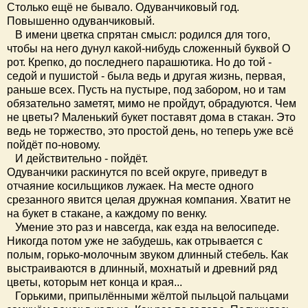
Столько ещё не бывало. Одуванчиковый год.
Повышенно одуванчиковый.
В имени цветка спрятан смысл: родился для того,
чтобы на него дунул какой-нибудь сложенный буквой О
рот. Крепко, до последнего парашютика. Но до той -
седой и пушистой - была ведь и другая жизнь, первая,
раньше всех. Пусть на пустыре, под забором, но и там
обязательно заметят, мимо не пройдут, обрадуются. Чем
не цветы? Маленький букет поставят дома в стакан. Это
ведь не торжество, это простой день, но теперь уже всё
пойдёт по-новому.
И действительно - пойдёт.
Одуванчики раскинутся по всей округе, приведут в
отчаяние косильщиков лужаек. На месте одного
срезанного явится целая дружная компания. Хватит не
на букет в стакане, а каждому по венку.
Умение это раз и навсегда, как езда на велосипеде.
Никогда потом уже не забудешь, как отрывается с
полым, горько-молочным звуком длинный стебель. Как
выстраиваются в длинный, мохнатый и древний ряд
цветы, которым нет конца и края...
Горькими, припылёнными жёлтой пыльцой пальцами