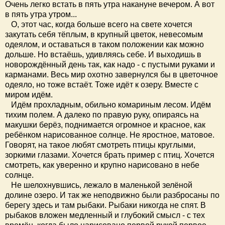
Очень легко встать в пять утра накануне вечером. А вот
в пять утра утром...
О, этот час, когда больше всего на свете хочется
закутать себя тёплым, в крупный цветок, невесомым
одеялом, и оставаться в таком положении как можно
дольше. Но встаёшь, удивляясь себе. И выходишь в
новорождённый день так, как надо - с пустыми руками и
карманами. Весь мир охотно завернулся бы в цветочное
одеяло, но тоже встаёт. Тоже идёт к озеру. Вместе с
миром идём.
Идём прохладным, обильно комариным лесом. Идём
тихим полем. А далеко по правую руку, опираясь на
макушки берёз, поднимается огромное и красное, как
ребёнком нарисованное солнце. Не яростное, матовое.
Говорят, на такое любят смотреть птицы круглыми,
зоркими глазами. Хочется брать пример с птиц. Хочется
смотреть, как уверенно и крупно нарисовано в небе
солнце.
Не шелохнувшись, лежало в маленькой зелёной
долине озеро. И так же неподвижно были разбросаны по
берегу здесь и там рыбаки. Рыбаки никогда не спят. В
рыбаков вложен медленный и глубокий смысл - с тех