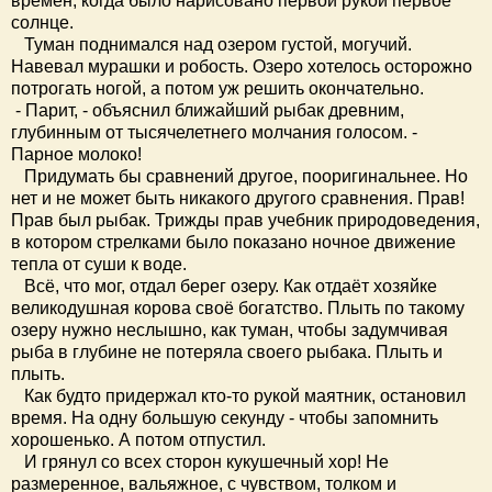
времён, когда было нарисовано первой рукой первое
солнце.
Туман поднимался над озером густой, могучий.
Навевал мурашки и робость. Озеро хотелось осторожно
потрогать ногой, а потом уж решить окончательно.
- Парит, - объяснил ближайший рыбак древним,
глубинным от тысячелетнего молчания голосом. -
Парное молоко!
Придумать бы сравнений другое, пооригинальнее. Но
нет и не может быть никакого другого сравнения. Прав!
Прав был рыбак. Трижды прав учебник природоведения,
в котором стрелками было показано ночное движение
тепла от суши к воде.
Всё, что мог, отдал берег озеру. Как отдаёт хозяйке
великодушная корова своё богатство. Плыть по такому
озеру нужно неслышно, как туман, чтобы задумчивая
рыба в глубине не потеряла своего рыбака. Плыть и
плыть.
Как будто придержал кто-то рукой маятник, остановил
время. На одну большую секунду - чтобы запомнить
хорошенько. А потом отпустил.
И грянул со всех сторон кукушечный хор! Не
размеренное, вальяжное, с чувством, толком и