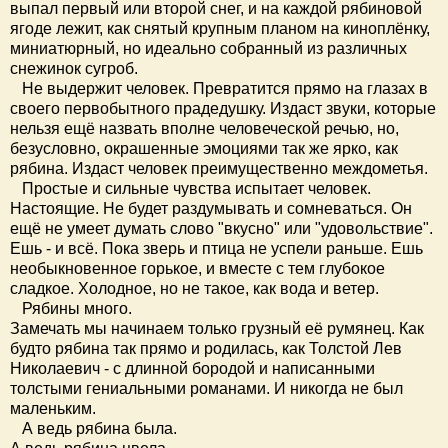
выпал первый или второй снег, и на каждой рябиновой
ягоде лежит, как снятый крупным планом на киноплёнку,
миниатюрный, но идеально собранный из различных
снежинок сугроб.
Не выдержит человек. Превратится прямо на глазах в
своего первобытного прадедушку. Издаст звуки, которые
нельзя ещё назвать вполне человеческой речью, но,
безусловно, окрашенные эмоциями так же ярко, как
рябина. Издаст человек преимущественно междометья.
Простые и сильные чувства испытает человек.
Настоящие. Не будет раздумывать и сомневаться. Он
ещё не умеет думать слово "вкусно" или "удовольствие".
Ешь - и всё. Пока зверь и птица не успели раньше. Ешь
необыкновенное горькое, и вместе с тем глубокое
сладкое. Холодное, но не такое, как вода и ветер.
Рябины много.
Замечать мы начинаем только грузный её румянец. Как
будто рябина так прямо и родилась, как Толстой Лев
Николаевич - с длинной бородой и написанными
толстыми гениальными романами. И никогда не был
маленьким.
А ведь рябина была.