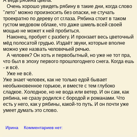
А ведь рябина цвела.
Очень хорошо увидеть рябину в такие дни, когда слово
"лето" можно произносить без опаски, не стучать
троекратно по дереву от сглаза. Рябина стоит в таком
густом медовом облаке, что даже шмель всей своей
мощью не может к ней пробиться.
Наконец, пробует с разбегу. И пронзает весь цветочный
мёд полосатой грудью. Издаёт звуки, которые вполне
можно уже назвать человечьей речью.
А человек? Он хоть и первобытный, но уже не тот пра,
что был в эпоху первого прошлогоднего снега. Когда ешь
- и всё.
Уже не всё.
Уже знает человек, как не только едой бывает
необыкновенное горькое, и вместе с тем глубоко
сладкое. Холодное, но не вода или ветер. И он сам, как
рябина, не сразу родился с бородой и романами. Что
есть у него, как у рябины, какой-то путь. И он почти уже
умеет думать это слово.
Ирина
Комментариев нет: