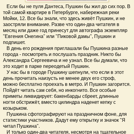
Если бы не пуля Дантеса, Пушкин бы жил до сих пор. В
той самой квартире в Петербурге, набережная реки
Мойки, 12. Все бы знали, что здесь живёт Пушкин, и не
заостряли внимание. Разве что один-два читателя в
месяц или даже год принесут для автографа экземпляр
"Евгения Онегина" или "Пиковой дамы", Пушкин и
подпишет.
В день его рождения приглашали бы Пушкина разные
города - посмотреть и послушать праздник. Никто бы
Александра Сергеевича и не узнал. Все бы думали, что
это ходит в парке переодетый Пушкин.
У нас бы в городе Пушкину шепнули, что если в этот
день прочитать наизусть не менее двух его строф,
можно бесплатно проехать в метро. И Пушкин загорится.
Пойдёт читать сам себя, но инкогнито. Все особые
приметы ликвидирует: бакенбарды сбреет, длинные
ногти обстрижёт, вместо цилиндра наденет кепку с
козырьком.
Пушкина сфотографируют на праздничном фоне, для
статистики участников. Дадут ему открытку и значок "Я
читал Пушкина".
И только один-два читателя, несмотря на тщательное