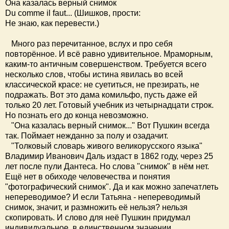
Она казалась верный снимок
Du comme il faut... (Шишков, прости:
Не знаю, как перевести.)
Много раз перечитанное, вслух и про себя
повторённое. И всё равно удивительное. Мраморным,
каким-то античным совершенством. Требуется всего
несколько слов, чтобы истина явилась во всей
классической красе: не суетиться, не презирать, не
подражать. Вот это дама комильфо, пусть даже ей
только 20 лет. Готовый учебник из четырнадцати строк.
Но познать его до конца невозможно.
"Она казалась верный снимок..." Вот Пушкин всегда
так. Поймает нежданно за полу и озадачит.
"Толковый словарь живого великорусского языка"
Владимир Иванович Даль издаст в 1862 году, через 25
лет после пули Дантеса. Но слова "снимок" в нём нет.
Ещё нет в обиходе человечества и понятия
"фотографический снимок". Да и как можно запечатлеть
непереводимое? И если Татьяна - непереводимый
снимок, значит, и размножить её нельзя? нельзя
скопировать. И слово для неё Пушкин придумал
индивидуальное, в единственном значении.