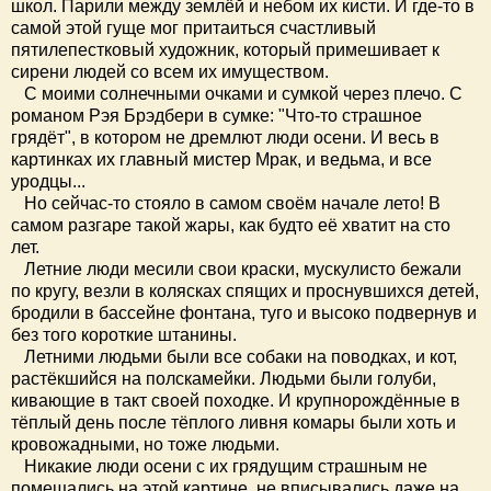
школ. Парили между землёй и небом их кисти. И где-то в
самой этой гуще мог притаиться счастливый
пятилепестковый художник, который примешивает к
сирени людей со всем их имуществом.
С моими солнечными очками и сумкой через плечо. С
романом Рэя Брэдбери в сумке: "Что-то страшное
грядёт", в котором не дремлют люди осени. И весь в
картинках их главный мистер Мрак, и ведьма, и все
уродцы...
Но сейчас-то стояло в самом своём начале лето! В
самом разгаре такой жары, как будто её хватит на сто
лет.
Летние люди месили свои краски, мускулисто бежали
по кругу, везли в колясках спящих и проснувшихся детей,
бродили в бассейне фонтана, туго и высоко подвернув и
без того короткие штанины.
Летними людьми были все собаки на поводках, и кот,
растёкшийся на полскамейки. Людьми были голуби,
кивающие в такт своей походке. И крупнорождённые в
тёплый день после тёплого ливня комары были хоть и
кровожадными, но тоже людьми.
Никакие люди осени с их грядущим страшным не
помещались на этой картине, не вписывались даже на