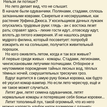
Нельзя ли потише?
Но лето делает вид, что не слышит.
В начале были одуванчики. Полянами, стадами, сплошь
затканными коврами. Свирепые и несокрушимые, как
растение Урфина Джюса. У косильщиков дачных лужаек
опускались трудовые руки: глядь - ан с востока лезет
рать; справят здесь - лихие гости идут...отовсюду идут,
вплоть до пятого измерения. И не нашлось рядом
мудрого филина, который посоветует: попробуй
изжарить их на солнышке, получится живительный
порошок.
Но кого оживлять летом, когда и так все живые?
И первые среди живых - комары. Стадами, легионами,
чингисхановыми летучими полчищами. Отборное и
неутомимое порождение тайных лесных вод, тёплых
тёмных ночей, сокрушительных трескучих гроз.
Вдруг вцепится в самую руку божья коровка, как будто
её укусил комар-вампир. Но если лето чересчур, ещё и
не такое может случиться.
Летят дни, летят семена одуванчиков, летят
нормальные комары и потерявшие себя божьи коровки...
Летит тополиный пух, такой огромный, что из него
можно напрясть клубок ниток размером с планету.