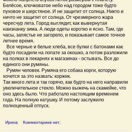
Белёсое, клочковатое небо над городом тоже будто
пуховое и шерстяное. И не защитит от солнца. Никто и
ничто не защитит от солнца. От чрезмерного жара
чересчур лета. Город выглядит, как вывернутая
наизнанку зима. А люди одеты коротко и ясно. Там, где
часы, запястье не загорело, и показывает самое точное
летнее время.
Все черные и белые хлеба, все булки с батонами как
будто посадили на лопате за окошко, а потом разложили
на полках в пекарнях и магазинах - остывать. Все до
единого они румяны.
Румян человек. Румяна его собака корги, которую
хочется за это назвать: коржик.
Так много лета и так горячо, как будто на него направили
увеличительное стекло. Можно выжечь на скамейке, что
оно здесь было. Что работало настоящим временем
года. На полную катушку. И потому заслужило
полноценный отпуск.
Ирина
Комментариев нет: