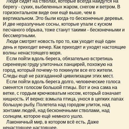
Люди сидят на стволах, которые всегда найдутся на
берегу - сухих, выбеленных жаром, снегом и ветром. В
горизонтальном виде они ещё выше, чем в
вертикальном. Это были когда-то бесконечные деревья.
И две неразлучные сосны, которые упали с куском
песчаного обрыва, тоже станут такими - бесконечными и
бессмертными.
Люди смотрят новость про то, как уходит ещё один
день и приходит вечер. Как приходят и уходят настоящие
волны ненастоящего моря.
Если пойти вдоль берега, обязательно встретишь
сиреневую груду улиточных панцирей, похожую на
город, который почему-то покинули все его жители.
Следы ещё не разгаданной цивилизации этих мест.
Если пойти вдоль берега долго, человеческие голоса
сменятся голосом большой птицы. Вот и она сама на
ветке, с гордым крючковатым носом, который означает
хищность. И верно: взмыла птица, унося в цепких лапах
большую рыбу. Полетела над городом улиток, над
зонтами людей, над бесконечными стволами, над
солнцем, которое ещё немного ушло.
Лаконичный мир, в котором всё есть. Даже
ненастоящее настоящее.