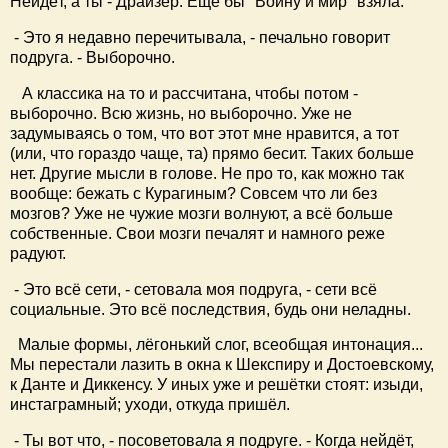
Нейдёт, а ты - Драйзер. Ещё бы "Войну и мир" взяла.
- Это я недавно перечитывала, - печально говорит
подруга. - Выборочно.
А классика на то и рассчитана, чтобы потом -
выборочно. Всю жизнь, но выборочно. Уже не
задумываясь о том, что вот этот мне нравится, а тот
(или, что гораздо чаще, та) прямо бесит. Таких больше
нет. Другие мысли в голове. Не про то, как можно так
вообще: бежать с Курагиным? Совсем что ли без
мозгов? Уже не чужие мозги волнуют, а всё больше
собственные. Свои мозги печалят и намного реже
радуют.
- Это всё сети, - сетовала моя подруга, - сети всё
социальные. Это всё последствия, будь они неладны.
Малые формы, лёгонький слог, всеобщая интонация...
Мы перестали лазить в окна к Шекспиру и Достоевскому,
к Данте и Диккенсу. У иных уже и решётки стоят: изыди,
инстаграмный; уходи, откуда пришёл.
- Ты вот что, - посоветовала я подруге. - Когда нейдёт,