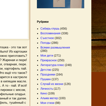
Рубрики
Сибирь-глушь
(456)
Воспоминания
(338)
Съестное
(302)
Погоды
(286)
ошка - это так вот
Всякие размышления
(280)
 было! Из картошки
Мои дети
(271)
ожно приготовить?
? Жареная и пюре!
Прекрасное
(250)
я, отварная, пюре.
Литература плюс
(248)
и, картофель пай.
Детство
(225)
Это ещё что такое?
Праздники
(164)
жарится в кастрюле
Пушкин
(137)
в кипящем масле.
Случай из жизни
(126)
 А то - пай. И всё!
Личность
(117)
е пирожки с мясом,
Кино
(109)
ртофельные оладьи.
Альма матер
(100)
анный и так далее.
офель, тушённый с
Мои стихи
(98)