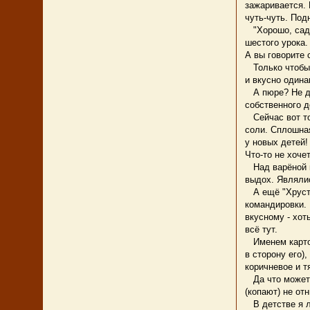
зажаривается.
чуть-чуть. Под
"Хорошо, садис
шестого урока.
А вы говорите 
Только чтобы с
и вкусно одина
А пюре? Не дет
собственного д
Сейчас вот тож
соли. Сплошная
у новых детей!
Что-то не хоче
Над варёной к
выдох. Являлис
А ещё "Хрустящ
командировки. 
вкусному - хот
всё тут.
Именем картош
в сторону его)
коричневое и т
Да что может 
(копают) не отн
В детстве я л