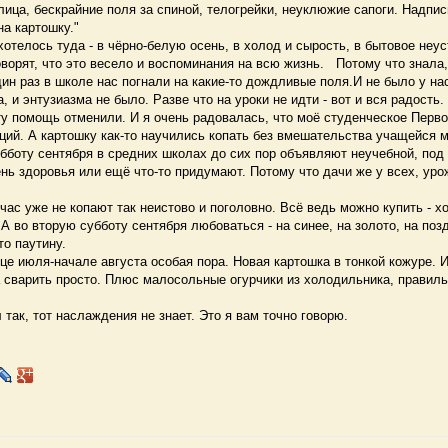
ца, бескрайние поля за спиной, телогрейки, неуклюжие сапоги. Надпись
на картошку."
телось туда - в чёрно-белую осень, в холод и сырость, в бытовое неус
оворят, что это весело и воспоминания на всю жизнь. Потому что знала,
ин раз в школе нас погнали на какие-то дождливые поля.И не было у на
, и энтузиазма не было. Разве что на уроки не идти - вот и вся радость.
 помощь отменили. И я очень радовалась, что моё студенческое Перво
ций. А картошку как-то научились копать без вмешательства учащейся 
боту сентября в средних школах до сих пор объявляют неучебной, под
нь здоровья или ещё что-то придумают. Потому что дачи же у всех, уро
с уже не копают так неистово и поголовно. Всё ведь можно купить - хо
 А во вторую субботу сентября любоваться - на синее, на золото, на поз
о паутину.
е июля-начале августа особая пора. Новая картошка в тонкой кожуре. И
а сварить просто. Плюс малосольные огурчики из холодильника, правил
так, тот наслаждения не знает. Это я вам точно говорю.