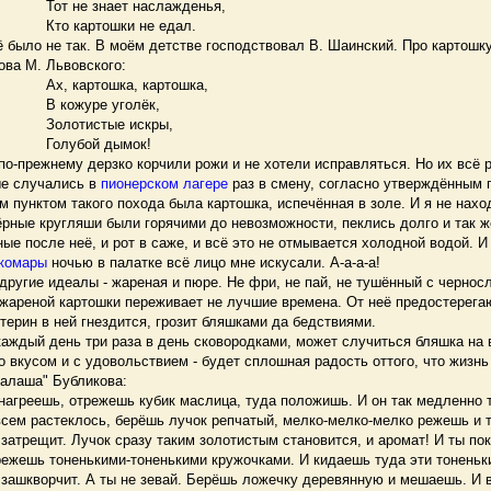
знает наслажденья,
тошки не едал.
было не так. В моём детстве господствовал В. Шаинский. Про картошку
ова М. Львовского:
тошка, картошка,
ре уголёк,
стые искры,
ой дымок!
-прежнему дерзко корчили рожи и не хотели исправляться. Но их всё р
ые случались в
пионерском лагере
раз в смену, согласно утверждённым 
унктом такого похода была картошка, испечённая в золе. И я не наход
ёрные кругляши были горячими до невозможности, пеклись долго и так ж
ные после неё, и рот в саже, и всё это не отмывается холодной водой. 
комары
ночью в палатке всё лицо мне искусали. А-а-а-а!
ругие идеалы - жареная и пюре. Не фри, не пай, не тушённый с чернос
ареной картошки переживает не лучшие времена. От неё предостерега
терин в ней гнездится, грозит бляшками да бедствиями.
аждый день три раза в день сковородками, может случиться бляшка на 
со вкусом и с удовольствием - будет сплошная радость оттого, что жизнь
ралаша" Бубликова:
греешь, отрежешь кубик маслица, туда положишь. И он так медленно та
всем растеклось, берёшь лучок репчатый, мелко-мелко-мелко режешь и 
 затрещит. Лучок сразу таким золотистым становится, и аромат! И ты по
режешь тоненькими-тоненькими кружочками. И кидаешь туда эти тоненьк
 зашкворчит. А ты не зевай. Берёшь ложечку деревянную и мешаешь. И в