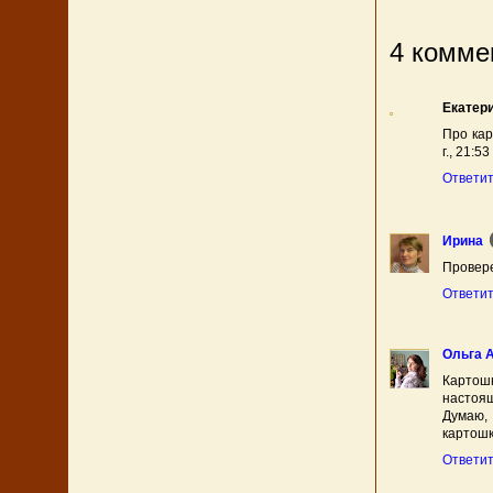
4 комме
Екатер
Про кар
г., 21:53
Ответи
Ирина
Провер
Ответи
Ольга 
Картош
настоящ
Думаю,
картошк
Ответи