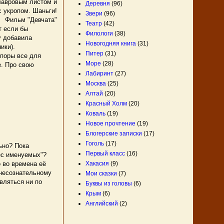
лавровым листом и
Деревня
(96)
 укропом. Шаньги!
Звери
(96)
Фильм "Девчата"
Театр
(42)
т если бы
Филологи
(38)
у добавила
Новогодняя книга
(31)
ики).
Питер
(31)
поры все для
Море
(28)
е. Про свою
Лабиринт
(27)
Москва
(25)
Алтай
(20)
Красный Холм
(20)
Коваль
(19)
Новое прочтение
(19)
Блогерские записки
(17)
Гоголь
(17)
ьно? Пока
Первый класс
(16)
ес именуемых"?
Хакасия
(9)
 во времена её
 несознательному
Мои сказки
(7)
авляться ни по
Буквы из головы
(6)
Крым
(6)
Английский
(2)