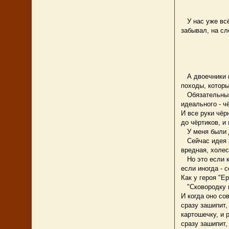
Тот не 
Кто кар
У нас уже всё 
забывал, на сл
Ах, кар
В кожу
Золоти
Голуб
А двоечники по
походы, котор
Обязательным п
идеального - ч
И все руки чёр
до чёртиков, и
У меня были д
Сейчас идея ж
вредная, холес
Но это если к
если иногда - 
Как у героя "Е
"Сковородку на
И когда оно со
сразу зашипит,
картошечку, и 
сразу зашипит,