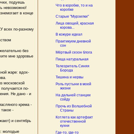
ечки, подуешь
Что в коробке, то и на
ать невозможно!
коробке
знемогает в конце
Старые "Мурзилки"
Лица овощей, красная
корова...
 У всех по-разному
В кожуре идеал
вством
Практикуем дневной
сон
 желательно без
Мёртвый сезон блога
жите мне здоровье
Пища натуральная
Телезритель Синяя
Борода
ой жаре: вдох-
Тишина и нервы
ова.
из московской
Роль пустыни в моей
жизни
е получается по-
ения. Не дано - и
На дальней станции
сойду
асляного крема -
Прочь из Волшебной
 такое -
Страны
Котлета как артефакт
жают) и сентябрь
отечественной
кухни
и: молодые
Где-то, где-то