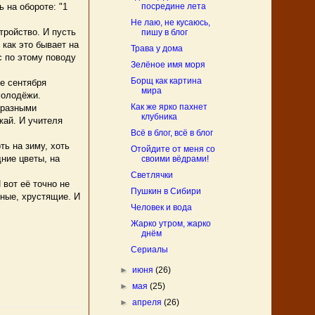
посредине лета
 на обороте: "1
Не лаю, не кусаюсь,
тройство. И пусть
пишу в блог
 как это бывает на
Трава у дома
с по этому поводу
Зелёное имя моря
Борщ как картина
е сентября
мира
молодёжи.
Как же ярко пахнет
 разными
клубника
жай. И учителя
Всё в блог, всё в блог
ть на зиму, хоть
Отойдите от меня со
дние цветы, на
своими вёдрами!
Светлячки
 вот её точно не
Пушкин в Сибири
ьные, хрустящие. И
Человек и вода
Жарко утром, жарко
днём
Сериалы
►
июня
(26)
►
мая
(25)
►
апреля
(26)