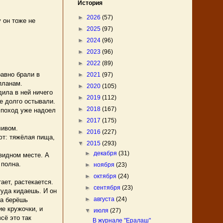
История
►
2026
(57)
 он тоже не
►
2025
(97)
►
2024
(96)
►
2023
(96)
►
2022
(89)
авно брали в
►
2021
(97)
планам.
►
2020
(105)
ила в ней ничего
►
2019
(112)
е долго остывали.
►
2018
(167)
И поход уже надоел
►
2017
(175)
ливом.
►
2016
(227)
ют: тяжёлая пища,
▼
2015
(293)
►
декабря
(31)
видном месте. А
 полна.
►
ноября
(23)
►
октября
(24)
ет, растекается.
►
сентября
(23)
туда кидаешь. И он
►
августа
(24)
ка берёшь
ие кружочки, и
▼
июля
(27)
сё это так
В журнале "Ералаш"