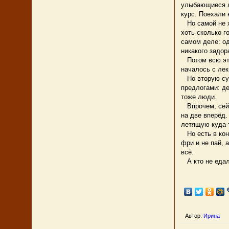
улыбающиеся ли
курс. Поехали 
Но самой не хо
хоть сколько г
самом деле: од
никакого задора
Потом всю эту
началось с лек
Но вторую суб
предлогами: де
тоже люди.
Впрочем, сейча
на две вперёд.
летящую куда-т
Но есть в конц
фри и не пай, 
всё.
А кто не едал 
Автор:
Ирина