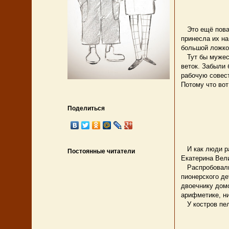
Это ещё повар
принесла их на
большой ложкой
Тут бы мужест
веток. Забыли 
рабочую совес
Потому что вот
Ох, вар
В кипят
Поделиться
Вкусно 
Пахнут 
Налетайт
На варе
И как люди ра
Постоянные читатели
Екатерина Вели
Распробовали,
пионерского де
двоечнику домо
арифметике, ни
У костров пел
Здравств
Пионе