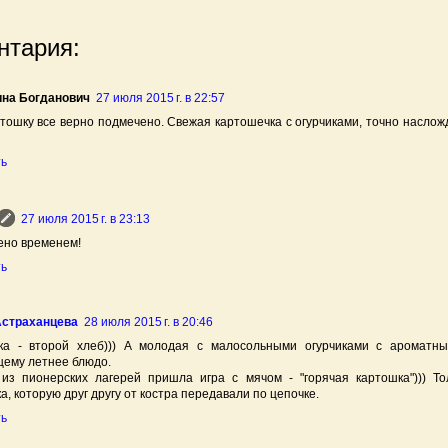
нтария:
ина Богданович
27 июля 2015 г. в 22:57
тошку все верно подмечено. Свежая картошечка с огурчиками, точно наслож
ть
27 июля 2015 г. в 23:13
ено временем!
ть
Астраханцева
28 июля 2015 г. в 20:46
ка - второй хлеб))) А молодая с малосольными огурчиками с ароматны
ему летнее блюдо.
 из пионерских лагерей пришла игра с мячом - "горячая картошка"))) Т
а, которую друг другу от костра передавали по цепочке.
ть