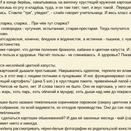
 И в конце берёшь, накалываешь на вилочку хрустящий кружочек картош
носишь ко рту и кладёшь туда, и он там тает, тает, и вкус такой.. Перед
ь. Ставлю "три", убедил", - слабо говорит учительница. И весь класс и
спаржа, спаржа... При чём тут спаржа?
ковородка - чугунная, испытанная, старая-престарая. Тогда получится.
ково.
садовское, конечно, бледное и водянистое, а истинное - пышное, с чу
остоинства.
е говорят, что детям полезнее брокколи, кабачки и цветная капуста. И
 польза и здоровье. Насчёт пользы - не сомневаюсь. А здоровье? Пока
тся несолёной цветной капусты.
артошкой дышали простывшие. Накрывались одеялом, терпели во влажн
ь в этот мир с лицами потными и пунцовыми. И нос функционировал сн
ий картофель" (цена 5 коп.) в хрустящем пакете, привезённый папой 
Чипсов не было, нет. И слова такого не было. Оно не картошка, у него н
ь жарь, хоть парь, хоть облачай в мундир, хоть дыши над ним до покрасн
ки было названо тяжёленькое коричневое пирожное (сверху цветочек м
, собранное, по всей видимости, из отходов производства. Оно до сих пор
яжёленькое.
сделаться картошке обыкновенной? И два её законных месяца - май (са
имет никто и никогда.
юбила рассматривать чёрно-белые фотографии из родительской юност