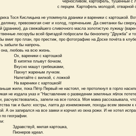
черносливом, картофель, тушённый с 
с перцем. Картофель молодой, отварной с
иха Тося Кислицына не упомянула драники и вареники с картошкой. Во
 делянку, превозмогая снег и холод, горяченькие. Да сметанки бы сверх
 (драники), да свежайшего сливочного масла золотистую лужицу (варен
венные лесорубы всей бригадой побросали бы бензопилу "Дружба" и то
бы вмиг про план, про престиж, про фотографию на Доске почёта в клуб
ть забыли бы напрочь.
 она, любовь на всю жизнь.
еники с картошкой
ке плывут бочком,
машут гребешками,
жареным лучком.
е с вилкой, с ложкой
ники с картошкой!
ньше жили, пока Пётр Первый не настоял, не протолкнул в горло насил
кая не издала указ и "Наставление о разведении земляных яблок потет
 расчувствовались, запели на все голоса. Моя мама рассказывала, что
тства так и было: костры, лапта до изнеможения, походы всем звеном к
й. А он запирался на все замки и корчил из окна рожи. И не хотел испр
 по географии.
и:
уй, милая картошка,
ров идеал.