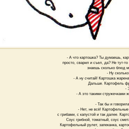
- А что картошка? Ты думаешь, карт
просто, сварил и съел, да? Не тут-то
знаешь сколько блюд м
- Ну сколько
- А ну считай! Картошка жарена
Дальше. Картофель фр
- 
- А это такими стружечками 
- Так бы и говорила.
- Нет, не всё! Картофельны
с грибами, с капустой и так далее. Ка
Соус грибной, томатный, соус смет
Картофельный рулет, запеканка, карт