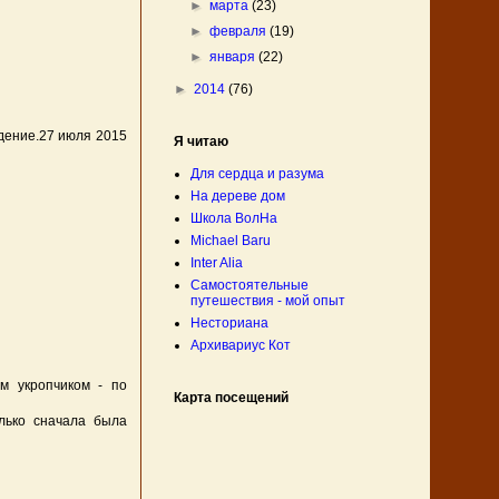
►
марта
(23)
►
февраля
(19)
►
января
(22)
►
2014
(76)
дение.27 июля 2015
Я читаю
Для сердца и разума
На дереве дом
Школа ВолНа
Michael Baru
Inter Alia
Самостоятельные
путешествия - мой опыт
Несториана
Архивариус Кот
м укропчиком - по
Карта посещений
олько сначала была