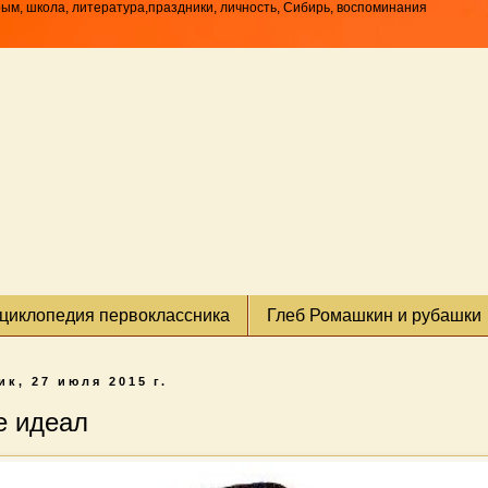
рым, школа, литература,праздники, личность, Сибирь, воспоминания
циклопедия первоклассника
Глеб Ромашкин и рубашки
к, 27 июля 2015 г.
е идеал