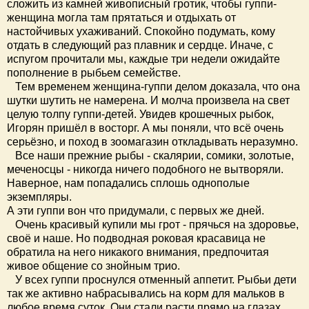
сложить из камней живописный гротик, чтобы гуппи-
женщина могла там прятаться и отдыхать от
настойчивых ухаживаний. Спокойно подумать, кому
отдать в следующий раз плавник и сердце. Иначе, с
испугом прочитали мы, каждые три недели ожидайте
пополнение в рыбьем семействе.
Тем временем женщина-гуппи делом доказала, что она
шутки шутить не намерена. И молча произвела на свет
целую толпу гуппи-детей. Увидев крошечных рыбок,
Игорян пришёл в восторг. А мы поняли, что всё очень
серьёзно, и поход в зоомагазин откладывать неразумно.
Все наши прежние рыбы - скалярии, сомики, золотые,
меченосцы - никогда ничего подобного не вытворяли.
Наверное, нам попадались сплошь однополые
экземпляры.
А эти гуппи вон что придумали, с первых же дней.
Очень красивый купили мы грот - прячься на здоровье,
своё и наше. Но подводная роковая красавица не
обратила на него никакого внимания, предпочитая
живое общение со знойным трио.
У всех гуппи проснулся отменный аппетит. Рыбьи дети
так же активно набрасывались на корм для мальков в
любое время суток. Они стали расти прямо на глазах.