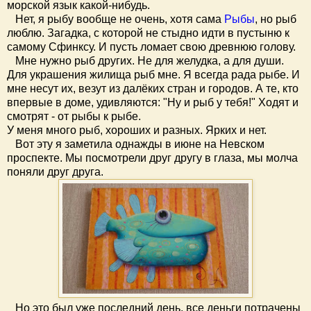
морской язык какой-нибудь.
Нет, я рыбу вообще не очень, хотя сама
Рыбы
, но рыб
люблю. Загадка, с которой не стыдно идти в пустыню к
самому Сфинксу. И пусть ломает свою древнюю голову.
Мне нужно рыб других. Не для желудка, а для души.
Для украшения жилища рыб мне. Я всегда рада рыбе. И
мне несут их, везут из далёких стран и городов. А те, кто
впервые в доме, удивляются: "Ну и рыб у тебя!" Ходят и
смотрят - от рыбы к рыбе.
У меня много рыб, хороших и разных. Ярких и нет.
Вот эту я заметила однажды в июне на Невском
проспекте. Мы посмотрели друг другу в глаза, мы молча
поняли друг друга.
Но это был уже последний день, все деньги потрачены