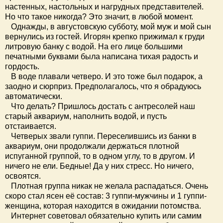
настенных, настольных и нагрудных представителей.
Но что такое никогда? Это значит, в любой момент.
Однажды, в августовскую субботу, мой муж и мой сын
вернулись из гостей. Игорян крепко прижимал к груди
литровую банку с водой. На его лице большими
печатными буквами была написана тихая радость и
гордость.
В воде плавали четверо. И это тоже был подарок, а
заодно и сюрприз. Предполагалось, что я обрадуюсь
автоматически.
Что делать? Пришлось достать с антресолей наш
старый аквариум, наполнить водой, и пусть
отстаивается.
Четверых звали гуппи. Переселившись из банки в
аквариум, они продолжали держаться плотной
испуганной группой, то в одном углу, то в другом. И
ничего не ели. Бедные! Да у них стресс. Но ничего,
освоятся.
Плотная группа никак не желала распадаться. Очень
скоро стал ясен её состав: 3 гуппи-мужчины и 1 гуппи-
женщина, которая находится в ожидании потомства.
Интернет советовал обязательно купить или самим