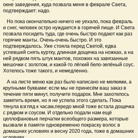
окне заведения, куда позвала меня в феврале Света,
подтверждает: надо.
Но пока окончательно ничего не уехало, пока февраль
и снег, человек остро нуждается в горячей пище. И Света
позвала посидеть туда, где очень быстро подают как раз
горячие манты. Очень-очень быстро. И это
подтверждалось. Уже стояла перед Светой, едва
успевшей снять куртку, длинная дощечка на ножках, а на
ней рядком пять штук мантов, похожих на завязанные
мешочки с золотом, и какой-то лёгкий бело-зелёный соус.
Хотелось тоже такого, и немедленно.
А на листе меню как раз было написано не мелкими, а
крупными буквами: если мы не принесём ваш заказ в
течение пяти минут, получите подарок. Мне захотелось
заметить время, но я не успела этого сделать. Пока
тянула взгляд к часам,передо мной тоже встала дощечка
с рядком и соусом. И отдельно подали нам ещё
целлофановые перчатки всеобщего размера, которые
вызвали в памяти одновременно покраску волос в
домашних условиях и весну 2020 года, тоже в домашних
условиях.