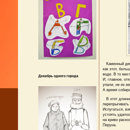
Каменный день 
как этот, боль
воде. В то мес
Декабрь одного города
И, главное, от
упали, не из з
А время собира
В этот длинный
перепрыгивать 
Испугаться, вз
устоять удалос
на криво раско
Перуна.