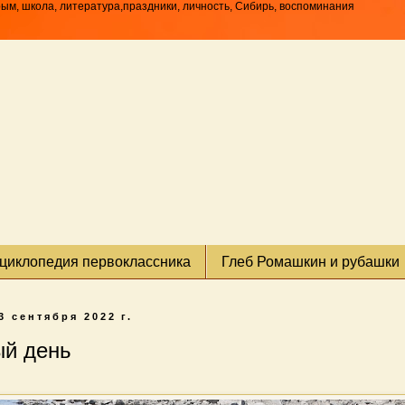
рым, школа, литература,праздники, личность, Сибирь, воспоминания
циклопедия первоклассника
Глеб Ромашкин и рубашки
3 сентября 2022 г.
й день