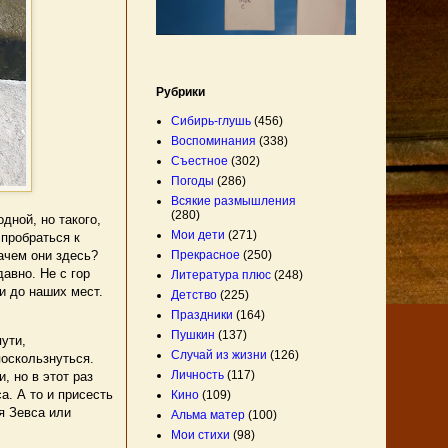
Рубрики
Сибирь-глушь
(456)
Воспоминания
(338)
Съестное
(302)
Погоды
(286)
Всякие размышления
(280)
дной, но такого,
Мои дети
(271)
 пробраться к
Зачем они здесь?
Прекрасное
(250)
авно. Не с гор
Литература плюс
(248)
и до наших мест.
Детство
(225)
Праздники
(164)
Пушкин
(137)
ути,
Случай из жизни
(126)
поскользнуться.
Личность
(117)
, но в этот раз
а. А то и присесть
Кино
(109)
я Зевса или
Альма матер
(100)
Мои стихи
(98)