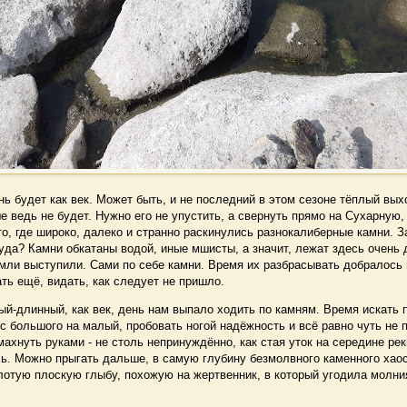
будет как век. Может быть, и не последний в этом сезоне тёплый выхо
ше ведь не будет. Нужно его не упустить, а свернуть прямо на Сухарную,
то, где широко, далеко и странно раскинулись разнокалиберные камни. 
куда? Камни обкатаны водой, иные мшисты, а значит, лежат здесь очень д
емли выступили. Сами по себе камни. Время их разбрасывать добралось 
ть ещё, видать, как следует не пришло.
-длинный, как век, день нам выпало ходить по камням. Время искать п
с большого на малый, пробовать ногой надёжность и всё равно чуть не 
махнуть руками - не столь непринуждённо, как стая уток на середине реки
ь. Можно прыгать дальше, в самую глубину безмолвного каменного хаос
лотую плоскую глыбу, похожую на жертвенник, в который угодила молни