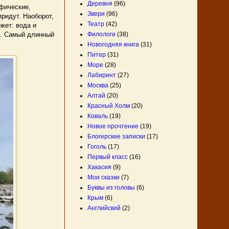
Деревня
(96)
фические,
Звери
(96)
придут. Наоборот,
Театр
(42)
ожет: вода и
ек. Самый длинный
Филологи
(38)
Новогодняя книга
(31)
Питер
(31)
Море
(28)
Лабиринт
(27)
Москва
(25)
Алтай
(20)
Красный Холм
(20)
Коваль
(19)
Новое прочтение
(19)
Блогерские записки
(17)
Гоголь
(17)
Первый класс
(16)
Хакасия
(9)
Мои сказки
(7)
Буквы из головы
(6)
Крым
(6)
Английский
(2)