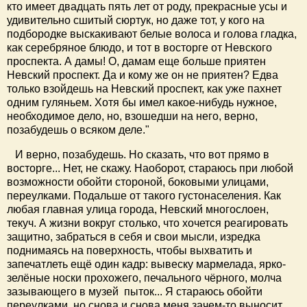
кто имеет двадцать пять лет от роду, прекрасные усы и
удивительно сшитый сюртук, но даже тот, у кого на
подбородке выскакивают белые волоса и голова гладка,
как серебряное блюдо, и тот в восторге от Невского
проспекта. А дамы! О, дамам еще больше приятен
Невский проспект. Да и кому же он не приятен? Едва
только взойдешь на Невский проспект, как уже пахнет
одним гуляньем. Хотя бы имел какое-нибудь нужное,
необходимое дело, но, взошедши на него, верно,
позабудешь о всяком деле."
И верно, позабудешь. Но сказать, что вот прямо в
восторге... Нет, не скажу. Наоборот, стараюсь при любой
возможности обойти стороной, боковыми улицами,
переулками. Подальше от такого густонаселения. Как
любая главная улица города, Невский многослоен,
текуч. А жизни вокруг столько, что хочется реагировать
защитно, забраться в себя и свои мысли, изредка
поднимаясь на поверхность, чтобы выхватить и
запечатлеть ещё один кадр: вывеску мармелада, ярко-
зелёные носки прохожего, печального чёрного, молча
зазывающего в музей пыток... Я стараюсь обойти
переулками, но снова и снова меня зачем-то выносит