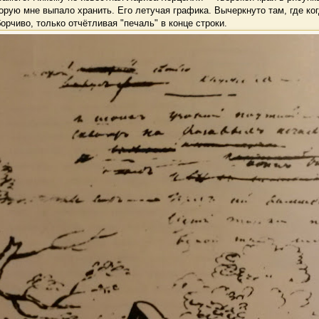
торую мне выпало хранить. Его летучая графика. Вычеркнуто там, где ко
орчиво, только отчётливая "печаль" в конце строки.