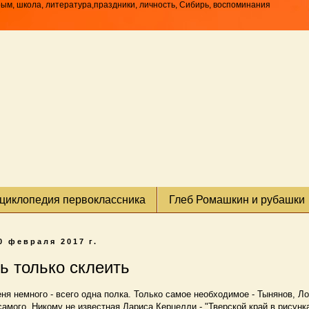
рым, школа, литература,праздники, личность, Сибирь, воспоминания
циклопедия первоклассника
Глеб Ромашкин и рубашки
0 февраля 2017 г.
ь только склеить
ня немного - всего одна полка. Только самое необходимое - Тынянов, Л
самого. Никому не известная Лариса Керцелли - "Тверской край в рисунк