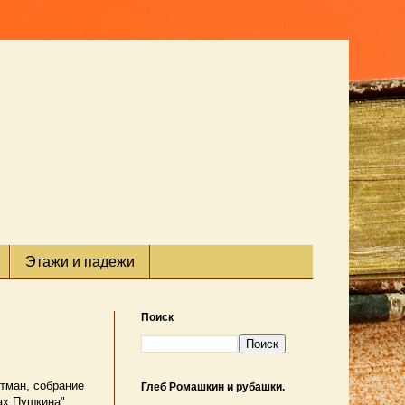
Этажи и падежи
Поиск
отман, собрание
Глеб Ромашкин и рубашки.
ах Пушкина",