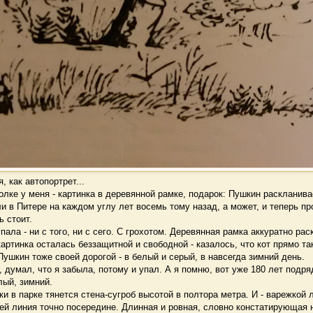
, как автопортрет...
ке у меня - картинка в деревянной рамке, подарок: Пушкин раскланива
и в Питере на каждом углу лет восемь тому назад, а может, и теперь пр
ь стоит.
ала - ни с того, ни с сего. С грохотом. Деревянная рамка аккуратно ра
картинка осталась беззащитной и свободной - казалось, что кот прямо так
 Пушкин тоже своей дорогой - в белый и серый, в навсегда зимний день.
думал, что я забыла, потому и упал. А я помню, вот уже 180 лет подр
лый, зимний.
в парке тянется стена-сугроб высотой в полтора метра. И - варежкой л
ней линия точно посередине. Длинная и ровная, словно констатирующая