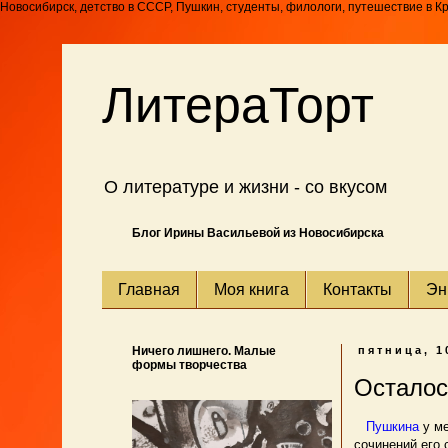
Новосибирск, детство в СССР, Пушкин, студенты, филологи, путешествие в К
ЛитераТорт
О литературе и жизни - со вкусом
Блог Ирины Васильевой из Новосибирска
Главная
Моя книга
Контакты
Эн
Ничего лишнего. Малые
пятница, 1
формы творчества
Осталос
Пушкина
у ме
сочинений его 