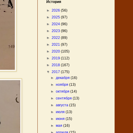
История
►
2026
(56)
►
2025
(97)
►
2024
(96)
►
2023
(96)
►
2022
(89)
►
2021
(97)
►
2020
(105)
►
2019
(112)
►
2018
(167)
▼
2017
(175)
►
декабря
(16)
►
ноября
(13)
►
октября
(14)
►
сентября
(13)
►
августа
(15)
►
июля
(13)
►
июня
(15)
►
мая
(16)
►
апреля
(15)