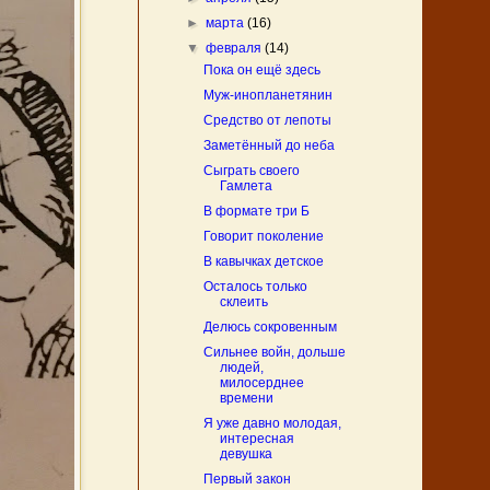
►
марта
(16)
▼
февраля
(14)
Пока он ещё здесь
Муж-инопланетянин
Средство от лепоты
Заметённый до неба
Сыграть своего
Гамлета
В формате три Б
Говорит поколение
В кавычках детское
Осталось только
склеить
Делюсь сокровенным
Сильнее войн, дольше
людей,
милосерднее
времени
Я уже давно молодая,
интересная
девушка
Первый закон