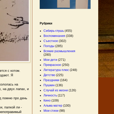
Рубрики
Сибирь-глушь
(455)
Воспоминания
(338)
Съестное
(302)
Погоды
(285)
Всякие размышления
(280)
Мои дети
(271)
Прекрасное
(250)
Литература плюс
(248)
ется с котом.
Детство
(225)
одают. Я
Праздники
(164)
скололась на
Пушкин
(136)
, на двух лапах, и
Случай из жизни
(126)
Личность
(117)
яд помню про день
Кино
(109)
Альма матер
(100)
и, палкой ли -
Мои стихи
(98)
 непоправимый