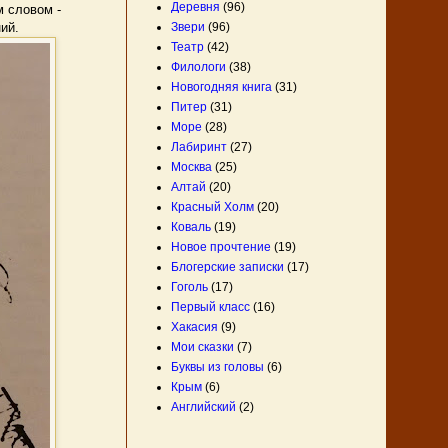
Деревня
(96)
м словом -
Звери
(96)
ий.
Театр
(42)
Филологи
(38)
Новогодняя книга
(31)
Питер
(31)
Море
(28)
Лабиринт
(27)
Москва
(25)
Алтай
(20)
Красный Холм
(20)
Коваль
(19)
Новое прочтение
(19)
Блогерские записки
(17)
Гоголь
(17)
Первый класс
(16)
Хакасия
(9)
Мои сказки
(7)
Буквы из головы
(6)
Крым
(6)
Английский
(2)