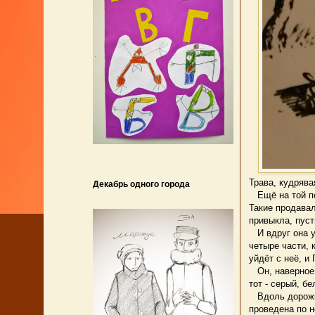
Трава, кудрявая
Декабрь одного города
Ещё на той пол
Такие продавал
привыкла, пуст
И вдруг она уп
четыре части, 
уйдёт с неё, и
Он, наверное, 
тот - серый, бе
Вдоль дорожки 
проведена по 