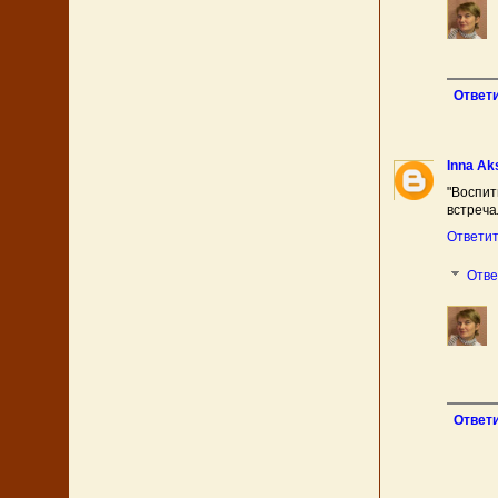
Ответ
Inna Ak
"Воспи
встреча
Ответи
Отв
Ответ