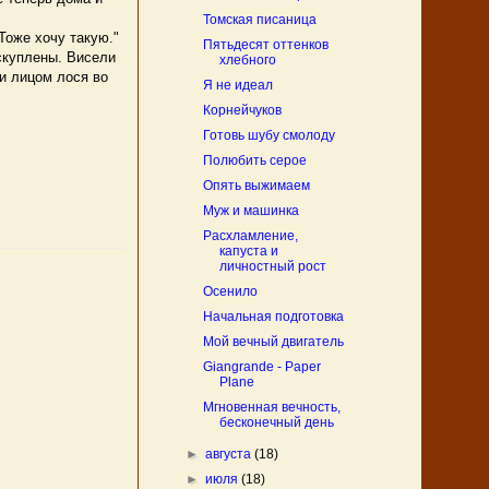
Томская писаница
Тоже хочу такую."
Пятьдесят оттенков
скуплены. Висели
хлебного
и лицом лося во
Я не идеал
Корнейчуков
Готовь шубу смолоду
Полюбить серое
Опять выжимаем
Муж и машинка
Расхламление,
капуста и
личностный рост
Осенило
Начальная подготовка
Мой вечный двигатель
Giangrande - Paper
Plane
Мгновенная вечность,
бесконечный день
►
августа
(18)
►
июля
(18)