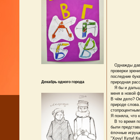
Однажды давно
проверки зрени
последние букв
Декабрь одного города
природная рас
Я бы и дальше
меня в новой ф
В чём дело? Ок
природе слова.
стопроцентным
Я поняла, что 
В то время по
были представ
ёлочные игрушк
"Хочу! Купи! К