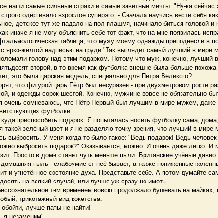
се наши самые сильные страхи и самые заветные мечты. "Ну-ка сейчас ж
- строго одёргивало взрослое суперэго. - Сначала научись вести себя как
е, детское тут же падало на пол плашмя, начинало биться головой и к
как иначе я не могу объяснить себе тот факт, что на мне появилась исп
фтальмологическая таблица, что мужу моему однажды преподнесли в п
 с ярко-жёлтой надписью на груди "Так выглядит самый лучший в мире м
ломали голову над этим подарком. Потому что муж, конечно, лучший в
ятьдесят второй, в то время как футболка внешне была больше похожа 
ет, это была царская модель, специально для Петра Великого?
ят, что фигурой царь Пётр был несуразен - при двухметровом росте ра
ой, и одежды сорок шестой. Конечно, мужчине вовсе не обязательно б
 я очень сомневаюсь, что Пётр Первый был лучшим в мире мужем, даже 
тветствующих футболки.
уда приспособить подарок. Я попыталась носить футболку сама, дома,
я такой зелёный цвет и я не разделяю точку зрения, что лучший в мире м
 выбросить. У меня когда-то было такое: "Ведь подарок! Ведь человек
ожно выбросить подарок?" Оказывается, можно. И очень даже легко. И 
зит. Просто в доме станет чуть меньше пыли. Британские учёные давно 
 домашняя пыль - слабоумие от неё бывает, а также пониженные колен
ит и угнетённое состояние духа. Представьте себе. А потом думайте сам
десять на всякий случай, или лучше уж сразу не иметь.
 бессознательное тем временем вовсю продолжало бушевать на майках,
обый, трикотажный вид кокетства:
 обойти, лучше папы не найти!"
, я незаменим"