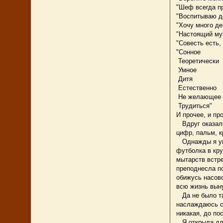
"Шеф всегда пр
"Воспитываю д
"Хочу много де
"Настоящий муж
"Совесть есть,
"Сонное
Теоретически
Умное
Дитя
Естественно
Не желающее
Трудиться"
И прочее, и про
Вдруг оказалос
цифр, пальм, к
Однажды я уви
футболка в кру
мытарств встре
преподнесла по
обижусь насовс
всю жизнь вын
Да не было там
наслаждаюсь св
никакая, до по
Я открыла для 