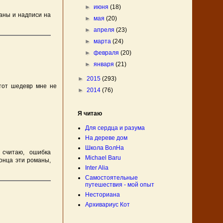
►
июня
(18)
ганы и надписи на
►
мая
(20)
►
апреля
(23)
►
марта
(24)
►
февраля
(20)
►
января
(21)
►
2015
(293)
этот шедевр мне не
►
2014
(76)
Я читаю
Для сердца и разума
На дереве дом
Школа ВолНа
 считаю, ошибка
Michael Baru
конца эти романы,
Inter Alia
Самостоятельные
путешествия - мой опыт
Несториана
Архивариус Кот