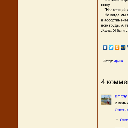
ношу.
"Настоящий мин
Но когда мы в
в ассортименте
всю грудь. А т
Жаль. Я бы и с
Автор:
Ирина
4 комме
Dmitriy
И ведь 
Ответи
Отв