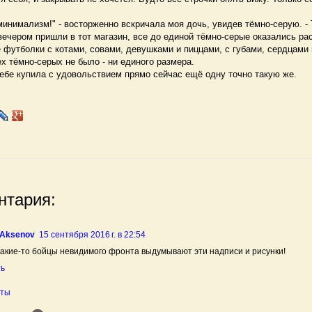
имализм!" - восторженно вскричала моя дочь, увидев тёмно-серую. - 
ечером пришли в тот магазин, все до единой тёмно-серые оказались ра
 футболки с котами, совами, девушками и пиццами, с губами, сердцами 
ех тёмно-серых не было - ни единого размера.
ебе купила с удовольствием прямо сейчас ещё одну точно такую же.
нтария:
 Aksenov
15 сентября 2016 г. в 22:54
какие-то бойцы невидимого фронта выдумывают эти надписи и рисунки!
ть
еты