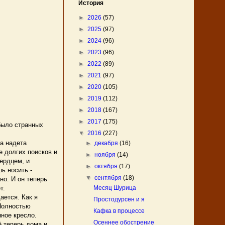
История
►
2026
(57)
►
2025
(97)
►
2024
(96)
►
2023
(96)
►
2022
(89)
►
2021
(97)
►
2020
(105)
►
2019
(112)
►
2018
(167)
►
2017
(175)
было странных
▼
2016
(227)
а надета
►
декабря
(16)
е долгих поисков и
►
ноября
(14)
ердцем, и
►
октября
(17)
ь носить -
▼
сентября
(18)
но. И он теперь
т.
Месяц Шурица
ается. Как я
Простодурсен и я
 Полностью
Кафка в процессе
нное кресло.
Осеннее обострение
ё теперь дома и