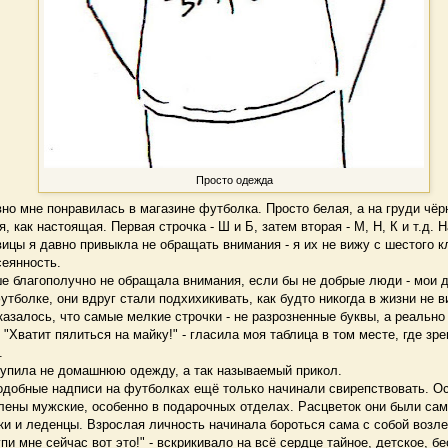
Просто одежда
 мне понравилась в магазине футболка. Просто белая, а на груди чёр
я, как настоящая. Первая строчка - Ш и Б, затем вторая - М, Н, К и т.д. 
ицы я давно привыкла не обращать внимания - я их не вижу с шестого 
сеянность.
 благополучно не обращала внимания, если бы не добрые люди - мои д
утболке, они вдруг стали подхихикивать, как будто никогда в жизни не в
азалось, что самые мелкие строчки - не разрозненные буквы, а реальн
 "Хватит пялиться на майку!" - гласила моя таблица в том месте, где зр
.
купила не домашнюю одежду, а так называемый прикол.
добные надписи на футболках ещё только начинали свирепствовать. О
лены мужские, особенно в подарочных отделах. Расцветок они были сам
и и леденцы. Взрослая личность начинала бороться сама с собой возле
упи мне сейчас вот это!" - вскрикивало на всё сердце тайное, детское, б