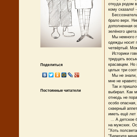
откуда родом в
кому сказало! 
Бессознательно
брало верх. Ни
дополненная о
зелёного цвета
Мы немного по
одежды носит п
четвёртый. Мож
Историки говор
тридцать восьм
красавцем. Но
Поделиться
целых три соо
Мы не знали, к
мне не нравитс
Так и пришлось
Постоянные читатели
выбирал. Как м
отнюдь не пора
особо опасная,
скверный аппет
иметь ещё лет 
... А детское
на мужских. Ос
"Хоть полсвета
"Берегите меня