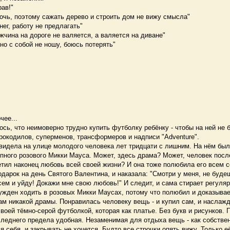
ав!"
очь, поэтому сажать дерево и строить дом не вижу смысла"
нег, работу не предлагать"
чина на дороге не валяется, а валяется на диване"
 но с собой не ношу, боюсь потерять"
чее...
ь, что неимоверно трудно купить футболку ребёнку - чтобы на ней не 
рокодилов, суперменов, трансформеров и надписи "Аdventure".
дела на улице молодого человека лет тридцати с лишним. На нём был
пного розового Микки Мауса. Может, здесь драма? Может, человек посл
тил наконец любовь всей своей жизни? И она тоже полюбила его всем с
дарок на день Святого Валентина, и наказала: "Смотри у меня, не будеш
ем и уйду! Докажи мне свою любовь!" И следит, и сама стирает регуляр
ужден ходить в розовых Микки Маусах, потому что полюбил и доказывае
 никакой драмы. Понравилась человеку вещь - и купил сам, и наслажд
оей тёмно-серой футболкой, которая как платье. Без букв и рисунков.
следнего предела удобная. Незаменимая для отдыха вещь - как собстве
себя, и закрывать не хочется. Будто все строчки опять вижу. Только е