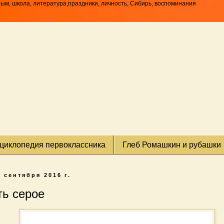
рым, школа, литература,праздники, личность, Сибирь, воспоминания
циклопедия первоклассника
Глеб Ромашкин и рубашки
5 сентября 2016 г.
ь серое