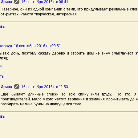
Ирина
16 сентября 2016 г. в 08:41
Наверное, они из одной компании с теми, кто придумывает рекламные сло
открытках. Работа творческая, интересная.
ить
senova
16 сентября 2016 г. в 09:51
тываю дочь, поэтому сажать дерево и строить дом не вижу смысла"-вот 
лся))
ть
еты
Ирина
16 сентября 2016 г. в 11:53
Ещё бывают длинные списки во всю спину (или грудь). Но это, я
производителей. Мало у кого хватит терпения и желания прочитывать до 
разбирать мелкие буквы на движущемся теле.
ить