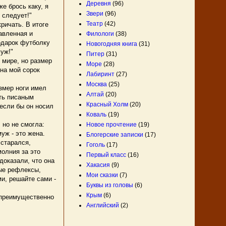
Деревня
(96)
е брось каку, я
Звери
(96)
 следует!"
Театр
(42)
ричать. В итоге
равленная и
Филологи
(38)
одарок футболку
Новогодняя книга
(31)
уж!"
Питер
(31)
 мире, но размер
Море
(28)
на мой сорок
Лабиринт
(27)
Москва
(25)
змер ноги имел
Алтай
(20)
ыть писаным
Красный Холм
(20)
если бы он носил
Коваль
(19)
 но не смогла:
Новое прочтение
(19)
уж - это жена.
Блогерские записки
(17)
 старался,
Гоголь
(17)
молния за это
Первый класс
(16)
доказали, что она
Хакасия
(9)
ные рефлексы,
Мои сказки
(7)
и, решайте сами -
Буквы из головы
(6)
Крым
(6)
 преимущественно
Английский
(2)