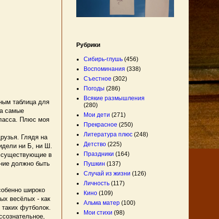
Рубрики
Сибирь-глушь
(456)
Воспоминания
(338)
Съестное
(302)
Погоды
(286)
Всякие размышления
ным таблица для
(280)
На самые
Мои дети
(271)
класса. Плюс моя
Прекрасное
(250)
Литература плюс
(248)
рузья. Глядя на
Детство
(225)
идели ни Б, ни Ш.
Праздники
(164)
о существующие в
ение должно быть
Пушкин
(137)
Случай из жизни
(126)
Личность
(117)
собенно широко
Кино
(109)
ых весёлых - как
Альма матер
(100)
 таких футболок.
Мои стихи
(98)
ессознательное,