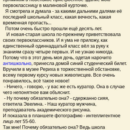
первоклассницу в малиновой курточке.
Я смотрела и думала - за какими дальними далями её
последний школьный класс, какая вечность, какая
временная пропасть...
Потом очень быстро прошли ещё десять лет.
И новая-старая школа по-прежнему приветствовала
своих первоклассников. И я ума не приложу, как
единственный одиннадцатый класс вёл за руку к
знаниям сразу четыре первых. И не узнаю никогда.
Потому что в этот день моя дочь, одетая нарочито
антишкольно
, принесла домой синий студенческий билет.
Вручили в музее Рериха в торжественной обстановке,
всему первому курсу новых живописцев. Все очень
понравилось, всё такое новое!
- Ничего, - говорю, - у вас же есть куратор. Она в случае
чего непонятное вам объяснит.
- Ну почему обязательно она? - сдержанно сияя,
ответила Эвелина. - Наш куратор мужчина,
преподаватель академического рисунка.
И показала в планшете фотографию - интеллигентное
лицо лет 55-60.
Так мне! Почему обязательно она? Ведь школа