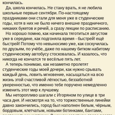
кончилась.
Да, школа кончилась. Не стану врать, я не любила
школьные первые сентябри. По-настоящему
праздниками они стали для меня уже в студенческие
годы, хотя в них не было ничего внешне праздничного,
никаких букетов и речей, а сразу лекции по расписанию.
Но хорошо помню, как начинала тяготиться августом
уже в середине, как подгоняла время - быстрей! ещё
быстрей! Потому что невыносимо уже, как соскучилась
по друзьям, по учёбе, даже по нашему битком набитому
студенческому автобусу стосковалась. И казалось, что
никогда не кончатся те весёлые пять лет.
А теперь понимаю, как незаметно пролетят
студенческие годы моей дочери, как нужно срывать
каждый день, ловить мгновение, насыщаться на всю
жизнь этой счастливой лёгкостью, беззаботной
уверенностью, что именно тебе поручено немедленно
изменить этот мир к лучшему.
Мы неторопливо шагали с Игоряном по улице в три
часа дня. И несмотря на то, что торжественные линейки
давно закончились, город был наполнен белым, чёрным,
бордовым, клетчатым, новыми ботинками, бантами,