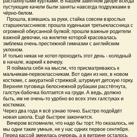
распахнутыми куртками. В нашем заветном дворе всегда
пустующие качели были заняты навсегда подружками в
чёрно-белом.
Прошла, взявшись за руки, стайка совсем взрослых
старшеклассников; прошла худенькая третьеклассница с
огромной обкусанной булкой; прошли важные родители
важной девочки, на жилетке которой красовалась
эмблема очень престижной гимназии с английским
уклоном.
И только никак не хотел проходить этот день - холодный
в начале, жаркий к вечеру.
Я поймала себя на мысли, что присматриваюсь к
мальчикам-первоклассникам. Вот один из них, в новом
костюме, с аккуратной стрижкой, штурмует детскую горку.
Верхняя пуговица белоснежной рубашки расстёгнута,
галстук-бабочка болтается на груди. А ведь, должно
быть, им не очень-то удобно во всех этих галстуках и
костюмах.
Через два года я всё узнаю точно. Быстро подойдёт
новая школа. Ещё быстрее закончится.
Вечером вспомнили, что надо бы торт. Но оказалось, не
мы одни такие умные, не у нас одних первое сентября.
Перед кассой змеилась очередь, а в витрине осталось