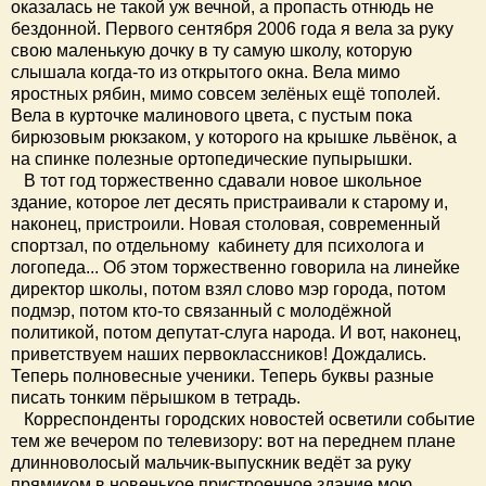
оказалась не такой уж вечной, а пропасть отнюдь не
бездонной. Первого сентября 2006 года я вела за руку
свою маленькую дочку в ту самую школу, которую
слышала когда-то из открытого окна. Вела мимо
яростных рябин, мимо совсем зелёных ещё тополей.
Вела в курточке малинового цвета, с пустым пока
бирюзовым рюкзаком, у которого на крышке львёнок, а
на спинке полезные ортопедические пупырышки.
В тот год торжественно сдавали новое школьное
здание, которое лет десять пристраивали к старому и,
наконец, пристроили. Новая столовая, современный
спортзал, по отдельному кабинету для психолога и
логопеда... Об этом торжественно говорила на линейке
директор школы, потом взял слово мэр города, потом
подмэр, потом кто-то связанный с молодёжной
политикой, потом депутат-слуга народа. И вот, наконец,
приветствуем наших первоклассников! Дождались.
Теперь полновесные ученики. Теперь буквы разные
писать тонким пёрышком в тетрадь.
Корреспонденты городских новостей осветили событие
тем же вечером по телевизору: вот на переднем плане
длинноволосый мальчик-выпускник ведёт за руку
прямиком в новенькое пристроенное здание мою