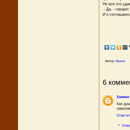
Но всё это уди
- Да, - говори
И я соглашаюсь
Автор:
Ирина
6 комме
Хавина
Как душ
завалов
Ответи
Отв