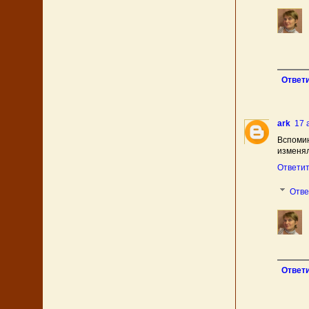
Ответ
ark
17 
Вспомин
изменял
Ответи
Отв
Ответ