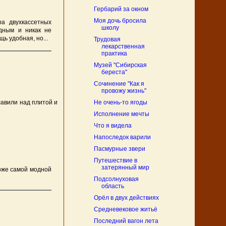
Гербарий за окном
Моя дочь бросила
а двухкассетных
школу
одным и никак не
ь удобная, но...
Трудовая
лекарственная
практика
Музей "Сибирская
береста"
Сочинение "Как я
провожу жизнь"
лавили над плитой и
Не очень-то ягоды
Исполнение мечты
Что я видела
Напоследок варили
Пасмурные звери
Путешествие в
затерянный мир
роже самой модной
Подсолнуховая
область
Орёл в двух действиях
Средневековое житьё
Последний вагон лета