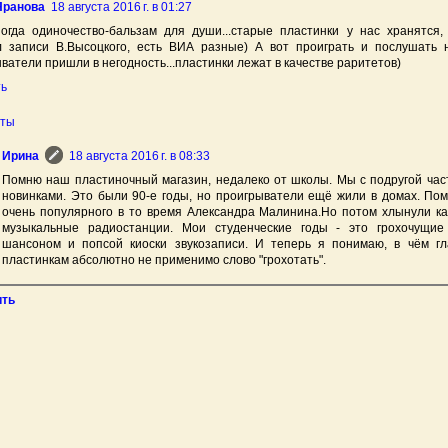
Яранова
18 августа 2016 г. в 01:27
огда одиночество-бальзам для души...старые пластинки у нас хранятся,
л записи В.Высоцкого, есть ВИА разные) А вот проиграть и послушать 
ватели пришли в негодность...пластинки лежат в качестве раритетов)
ть
еты
Ирина
18 августа 2016 г. в 08:33
Помню наш пластиночный магазин, недалеко от школы. Мы с подругой част
новинками. Это были 90-е годы, но проигрыватели ещё жили в домах. По
очень популярного в то время Александра Малинина.Но потом хлынули ка
музыкальные радиостанции. Мои студенческие годы - это грохочущие
шансоном и попсой киоски звукозаписи. И теперь я понимаю, в чём гл
пластинкам абсолютно не применимо слово "грохотать".
ить