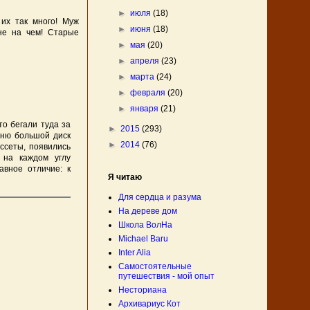
►
июля
(18)
 их так много! Муж
►
июня
(18)
не на чем! Старые
►
мая
(20)
►
апреля
(23)
►
марта
(24)
►
февраля
(20)
►
января
(21)
о бегали туда за
►
2015
(293)
мню большой диск
►
2014
(76)
ссеты, появились
 на каждом углу
авное отличие: к
Я читаю
Для сердца и разума
На дереве дом
Школа ВолНа
Michael Baru
Inter Alia
Самостоятельные
путешествия - мой опыт
Несториана
Архивариус Кот