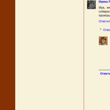
Ирина 
Ира, ин
собира
проигры
Ответи
Отв
Ответ