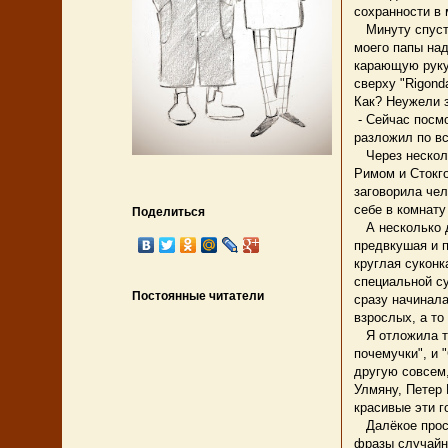
сохранности в 
Минуту спустя 
моего папы над
карающую руку 
сверху "Rigon
Как? Неужели 
- Сейчас посмо
разложил по в
Через несколь
Римом и Стокго
заговорила чел
себе в комнату
Поделиться
А несколько дн
предвкушая и п
круглая суконк
специальной су
Постоянные читатели
сразу начинала
взрослых, а то
Я отложила тя
почемучки", и 
другую совсем,
Улмяну, Петер 
красивые эти г
Далёкое простр
фразы случайн