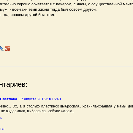
вительно хорошо сочетается с вечером, с чаем, с осуществлённой мечто
т муж, - всё-таки темп жизни тогда был совсем другой.
: да, совсем другой был темп.
нтариев:
 Светлана
17 августа 2016 г. в 15:40
евно... Эх, а я столько пластинок выбросила.. хранила-хранила у мамы до
 не выдержала, выбросила.. сейчас жалею..
ть
еты