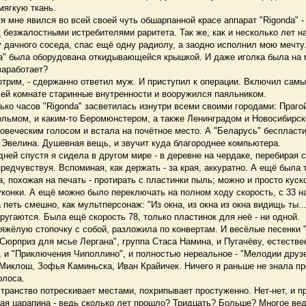
мягкую ткань.
мне явился во всей своей чуть обшарпанной красе аппарат "Rigonda" -
 безжалостными истребителями раритета. Так же, как и несколько лет н
дачного соседа, спас ещё одну радиолу, а заодно исполнил мою мечту
da" была оборудована откидывающейся крышкой. И даже иголка была на 
заработает?
трим, - сдержанно ответил муж. И приступил к операции. Включил самый
сей комнате старинные внутренности и вооружился паяльником.
ко часов "Rigonda" засветилась изнутри всеми своими городами: Праго
льмом, и каким-то Беромюнстером, а также Ленинградом и Новосибирско
овеческим голосом и встала на почётное место. А "Беларусь" беспласт
 Эвелина. Душевная вещь, и звучит куда благороднее компьютера.
ей спустя я сидела в другом мире - в деревне на чердаке, перебирая 
редчувствуя. Вспоминая, как держать - за края, аккуратно. А ещё была 
а, похожая на печать - протирать с пластинки пыль; можно и просто куск
конки. А ещё можно было переключать на полном ходу скорость, с 33 на
 петь смешно, как мультперсонаж: "Из окна, из окна из окна видищь ты...
 ругаются. Была ещё скорость 78, только пластинок для неё - ни одной.
жёлую стопочку с собой, разложила по конвертам. И весёлые песенки "
"Сюрприз для мсье Лергана", группа Стаса Намина, и Пугачёву, естествен
 и "Приключения Чиполлино", и полностью нереальное - "Мелодии друзе
Миклош, Зофья Каминьска, Иван Крайичек. Ничего я раньше не знала пр
олоса.
анство потрескивает местами, похрипывает простуженно. Нет-нет, и п
ая царапина - ведь сколько лет прошло? Тридцать? Больше? Многое вед