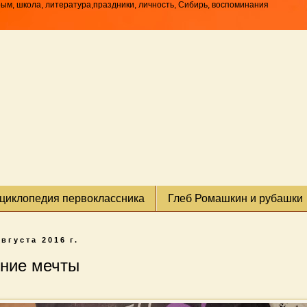
рым, школа, литература,праздники, личность, Сибирь, воспоминания
циклопедия первоклассника
Глеб Ромашкин и рубашки
августа 2016 г.
ние мечты