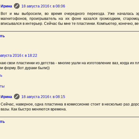
Ирина
18 августа 2016 г. в 08:06
Вот и мы выбросили, во время очередного переезда. Уже началась эр
магнитофонов, проигрыватель на их фоне казался громоздким, старом
вписывался в интерьер. Сейчас бы мне те пластинки. Компьютер, конечно, вещ
ить
августа 2016 г. в 18:22
аю свои пластинки из детства - многие ушли на изготовление ваз, когда их п
и форму. Вот дураки были))
ть
еты
Ирина
18 августа 2016 г. в 08:15
Сейчас, наверное, одна пластинка в комиссионке стоит в несколько раз до
вазы. Как быстро меняются времена.
ить