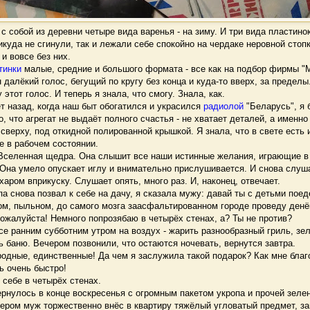
собой из деревни четыре вида варенья - на зиму. И три вида пластинок 
икуда не сгинули, так и лежали себе спокойно на чердаке неровной стоп
 и вовсе без них.
тинки
малые, средние и большого формата - все как на подбор фирмы "
 далёкий голос, бегущий по кругу без конца и куда-то вверх, за пределы
этот голос. И теперь я знала, что смогу. Знала, как.
 назад, когда наш быт обогатился и украсился
радиолой
"Беларусь", я 
, что агрегат не выдаёт полного счастья - не хватает деталей, а именно
сверху, под откидной полированной крышкой. Я знала, что в свете есть и
е в рабочем состоянии.
Вселенная щедра. Она слышит все наши истинные желания, играющие в 
 Она умело опускает иглу и внимательно прислушивается. И снова слуша
харом вприкуску. Слушает опять, много раз. И, наконец, отвечает.
 снова позвал к себе на дачу, я сказала мужу: давай ты с детьми поеде
ом, пыльном, до самого мозга заасфальтированном городе проведу денё
ожалуйста! Немного попрозябаю в четырёх стенах, а? Ты не против?
е ранним субботним утром на воздух - жарить разнообразный гриль, зе
ть баню. Вечером позвонили, что остаются ночевать, вернутся завтра.
дные, единственные! Да чем я заслужила такой подарок? Как мне благо
ь очень быстро!
себе в четырёх стенах.
нулось в конце воскресенья с огромным пакетом укропа и прочей зеле
ером муж торжественно внёс в квартиру тяжёлый угловатый предмет, з