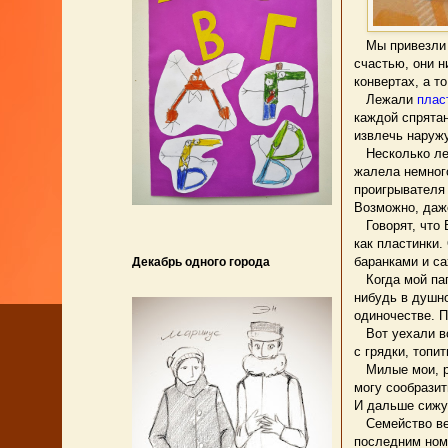
Мы привезли с 
счастью, они н
конвертах, а то
Лежали
плас
каждой спрятан
извлечь наружу 
Несколько лет
жалела немного
проигрывателя 
Возможно, даж
Говорят, что 
как пластинки.
баранками и са
Декабрь одного города
Когда мой папа
нибудь в душн
одиночестве. П
Вот уехали вс
с грядки, топи
Милые мои, ро
могу сообразит
И дальше сижу 
Семейство вер
последним ном