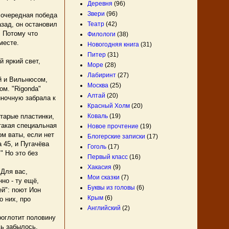
Деревня
(96)
Звери
(96)
 очередная победа
Театр
(42)
азад, он остановил
. Потому что
Филологи
(38)
месте.
Новогодняя книга
(31)
Питер
(31)
 яркий свет,
Море
(28)
Лабиринт
(27)
й и Вильнюсом,
Москва
(25)
м. "Rigonda"
Алтай
(20)
иночную забрала к
Красный Холм
(20)
Коваль
(19)
старые пластинки,
такая специальная
Новое прочтение
(19)
ом ваты, если нет
Блогерские записки
(17)
 45, и Пугачёва
Гоголь
(17)
" Но это без
Первый класс
(16)
Хакасия
(9)
Для вас,
Мои сказки
(7)
но - ту ещё,
Буквы из головы
(6)
й": поют Ион
Крым
(6)
о них, про
Английский
(2)
роглотит половину
ь забылось.