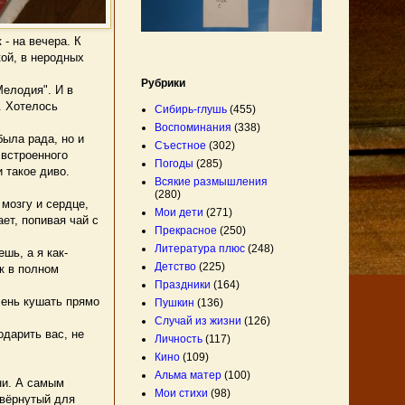
- на вечера. К
кой, в неродных
Рубрики
Мелодия". И в
. Хотелось
Сибирь-глушь
(455)
Воспоминания
(338)
была рада, но и
Съестное
(302)
 встроенного
Погоды
(285)
 такое диво.
Всякие размышления
(280)
мозгу и сердце,
Мои дети
(271)
ет, попивая чай с
Прекрасное
(250)
Литература плюс
(248)
шь, а я как-
Детство
(225)
к в полном
Праздники
(164)
лень кушать прямо
Пушкин
(136)
Случай из жизни
(126)
дарить вас, не
Личность
(117)
Кино
(109)
Альма матер
(100)
ни. А самым
Мои стихи
(98)
авёрнутый для