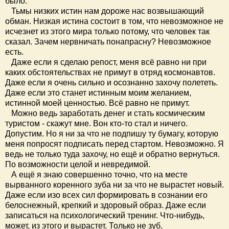
было.
Тьмы низких истин нам дороже нас возвышающий
обман. Низкая истина состоит в том, что невозможное не
исчезнет из этого мира только потому, что человек так
сказал. Зачем нервничать понапрасну? Невозможное
есть.
Даже если я сделаю репост, меня всё равно ни при
каких обстоятельствах не примут в отряд космонавтов.
Даже если я очень сильно и осознанно захочу полететь.
Даже если это станет истинным моим желанием,
истинной моей ценностью. Всё равно не примут.
Можно ведь заработать денег и стать космическим
туристом - скажут мне. Вон кто-то стал и ничего.
Допустим. Но я ни за что не подпишу ту бумагу, которую
меня попросят подписать перед стартом. Невозможно. Я
ведь не только туда захочу, но ещё и обратно вернуться.
По возможности целой и невредимой.
А ещё я знаю совершенно точно, что на месте
вырванного коренного зуба ни за что не вырастет новый.
Даже если изо всех сил формировать в сознании его
белоснежный, крепкий и здоровый образ. Даже если
записаться на психологический тренинг. Что-нибудь,
может, из этого и вырастет. Только не зуб.