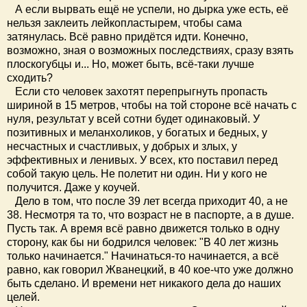
А если вырвать ещё не успели, но дырка уже есть, её
нельзя заклеить лейкопластырем, чтобы сама
затянулась. Всё равно придётся идти. Конечно,
возможно, зная о возможных последствиях, сразу взять
плоскогубцы и... Но, может быть, всё-таки лучше
сходить?
Если сто человек захотят перепрыгнуть пропасть
шириной в 15 метров, чтобы на той стороне всё начать с
нуля, результат у всей сотни будет одинаковый. У
позитивных и меланхоликов, у богатых и бедных, у
несчастных и счастливых, у добрых и злых, у
эффективных и ленивых. У всех, кто поставил перед
собой такую цель. Не полетит ни один. Ни у кого не
получится. Даже у коучей.
Дело в том, что после 39 лет всегда приходит 40, а не
38. Несмотря та то, что возраст не в паспорте, а в душе.
Пусть так. А время всё равно движется только в одну
сторону, как бы ни бодрился человек: "В 40 лет жизнь
только начинается." Начинаться-то начинается, а всё
равно, как говорил Жванецкий, в 40 кое-что уже должно
быть сделано. И времени нет никакого дела до наших
целей.