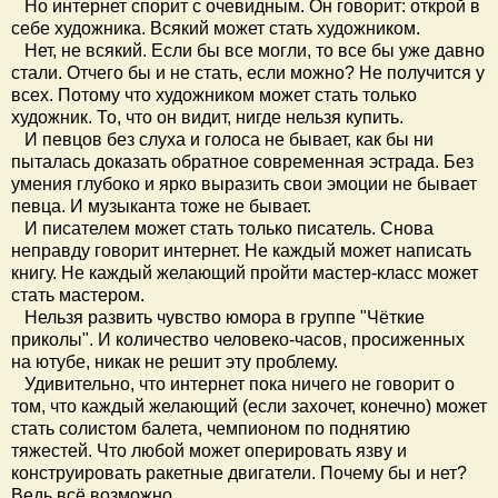
Но интернет спорит с очевидным. Он говорит: открой в
себе художника. Всякий может стать художником.
Нет, не всякий. Если бы все могли, то все бы уже давно
стали. Отчего бы и не стать, если можно? Не получится у
всех. Потому что художником может стать только
художник. То, что он видит, нигде нельзя купить.
И певцов без слуха и голоса не бывает, как бы ни
пыталась доказать обратное современная эстрада. Без
умения глубоко и ярко выразить свои эмоции не бывает
певца. И музыканта тоже не бывает.
И писателем может стать только писатель. Снова
неправду говорит интернет. Не каждый может написать
книгу. Не каждый желающий пройти мастер-класс может
стать мастером.
Нельзя развить чувство юмора в группе "Чёткие
приколы". И количество человеко-часов, просиженных
на ютубе, никак не решит эту проблему.
Удивительно, что интернет пока ничего не говорит о
том, что каждый желающий (если захочет, конечно) может
стать солистом балета, чемпионом по поднятию
тяжестей. Что любой может оперировать язву и
конструировать ракетные двигатели. Почему бы и нет?
Ведь всё возможно.