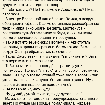
Тарасий Васильевич Постников приносит ему еды и
тулуп. А потом заводит разговор:
" - Тебя как учат? По Птолемею и Аристотелю? Ну-ка,
расскажи.
- В центре Вселенной нашей лежит Земля, а вокруг
обращаются сферы. Все же остальные разнообразные
теории мира Тихо Браге, Декарта, Картезиуса и
Коперника суть богомерзкие заблуждения, лишены
всякого прочного основания и преступны.
- Так я вот что тебе скажу. Птолемей и Аристотель
неправы, а правы как раз они, богомерзкие. Земля наша
вокруг Солнца обращается, так считаю.
- Тарас Васильевич, а что значит "вы считаете"? Вы в
это верите или вы это знаете?
- Тебя на мякине не проведёшь, разницу уже
понимаешь. Так вот, "считаю" значит "верю, потому что
знаю". И Бруно тот неистовый тоже знал. Сгорать - так
уж за знание, а не за тупое бормотание нудное. Ну, а
насчём Земли вращения поверил мне?
- Не поверил. Думать буду!
- Ну, думай, думай. Ничего, ты додумаешься!"
Мама, конечно, говорила, предупреждала, она много
знает. Но лучше бы вообще помалкивала, когда её