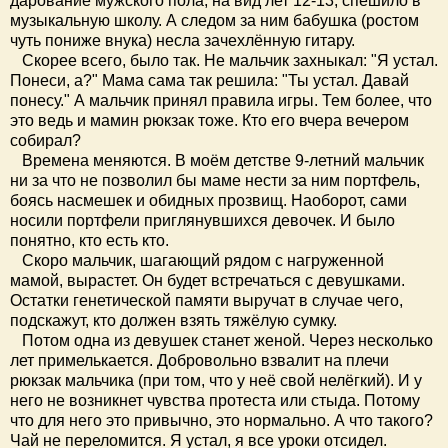
дарование мужского пола, на вид лет 12-13, спешило в
музыкальную школу. А следом за ним бабушка (ростом
чуть пониже внука) несла зачехлённую гитару.
Скорее всего, было так. Не мальчик захныкал: "Я устал.
Понеси, а?" Мама сама так решила: "Ты устал. Давай
понесу." А мальчик принял правила игры. Тем более, что
это ведь и мамин рюкзак тоже. Кто его вчера вечером
собирал?
Времена меняются. В моём детстве 9-летний мальчик
ни за что не позволил бы маме нести за ним портфель,
боясь насмешек и обидных прозвищ. Наоборот, сами
носили портфели приглянувшихся девочек. И было
понятно, кто есть кто.
Скоро мальчик, шагающий рядом с нагруженной
мамой, вырастет. Он будет встречаться с девушками.
Остатки генетической памяти выручат в случае чего,
подскажут, кто должен взять тяжёлую сумку.
Потом одна из девушек станет женой. Через несколько
лет примелькается. Добровольно взвалит на плечи
рюкзак мальчика (при том, что у неё свой нелёгкий). И у
него не возникнет чувства протеста или стыда. Потому
что для него это привычно, это нормально. А что такого?
Чай не переломится. Я устал, я все уроки отсидел.