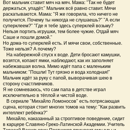
Вот мальчик ставит мяч на мяч. Мама: "Так не будет
держаться, упадёт." Мальчик всё равно ставит. Мячи
раскатываются. Мама: "Я же говорила, что ничего не
получится. Почему ты никогда не слушаешь?" "А если
суперклеем?" "Где я тебе здесь суперклей возьму?
Нельзя портить игрушки, тем более чужие. Отдай мяч
Саше и пошли домой."
Но дома-то суперклей есть. И мячи свои, собственные.
Тоже нельзя? А почему?
На набережной спуск к воде. Дети бросают камушки,
возятся, копают ямки, наблюдают, как их заполняет
набежавшая волна. Мимо идёт папа с маленьким
мальчиком: "Пошли! Тут грязно и вода холодная!"
Мальчик идёт за руку с папой, выворачивая шею в
сторону счастливчиков.
Я не сомневаюсь, что сам папа в детстве играл
исключительно в тёплой и чистой воде.
В сериале "Михайло Ломоносов" есть потрясающая
сцена, которая стоит многих томов на тему: "Как развить
интеллект ребёнка?"
Михайло, наказанный за строптивое поведение, сидит
в карцере Славяно-Греко-Латинской Академии. Учитель