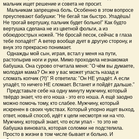
мальчик ищет решение и совета не просит.
Мальчикам запрещена боль. Особенно в этом вопросе
преуспевают бабушки: "Не бегай так быстро. Упадёшь!
Не трогай вертушку, пальчик будет больно!" Как будто
вертушка сделана не из цветной фольги, а из
обоюдоострых ножей. "Не бросай песок, сейчас в глаза
тебе попадёт!" А ветер вообще дует в другую сторону, и
внук это прекрасно понимает.
Однажды мой сын, играя, встал у меня на пути,
растопырив ноги и руки. Мимо проходила незнакомая
бабушка. Она сурово отчитала меня: "О чём вы думаете,
молодая мама? Он же у вас может упасть назад и
сломать копчик (?!)" Я ответила: "Он НЕ упадёт. А если
упадёт, то ничего НЕ сломает. Встанет и пойдёт дальше."
Представьте себе на одну минуту мужчину, который
твёрдо знает, что его ноша - это его ноша. А ещё заодно
можно помочь тому, кто слабее. Мужчину, который
искренен в своих чувствах. Который упорно ищет выход,
ответ, новый способ, идёт к цели несмотря ни на что.
Мужчину, который знает, что если упал - то это не
бабушка виновата, которая соломки не подстелила.
Просто в жизни в том числе бывает и больно. И