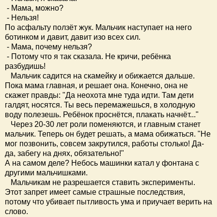
- Мама, можно?
- Нельзя!
По асфальту ползёт жук. Мальчик наступает на него
ботинком и давит, давит изо всех сил.
- Мама, почему нельзя?
- Потому что я так сказала. Не кричи, ребёнка
разбудишь!
Мальчик садится на скамейку и обижается дальше.
Пока мама главная, и решает она. Конечно, она не
скажет правды: "Да неохота мне туда идти. Там дети
галдят, носятся. Ты весь перемажешься, в холодную
воду полезешь. Ребёнок проснётся, плакать начнёт..."
Через 20-30 лет роли поменяются, и главным станет
мальчик. Теперь он будет решать, а мама обижаться. "Не
мог позвонить, совсем закрутился, работы столько! Да-
да, забегу на днях, обязательно!"
А на самом деле? Небось машинки катал у фонтана с
другими мальчишками.
Мальчикам не разрешается ставить эксперименты.
Этот запрет имеет самые страшные последствия,
потому что убивает пытливость ума и приучает верить на
слово.