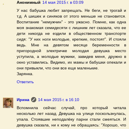
Анонимный
14 мая 2015 г. в 03:09
У нас бабушка любит запрещать. Не беги, не трогай и
т.д. А шишек и синяков от этого меньше не становится.
Воспитание "немужчин" - это ужасно. Помню, как одна
моя знакомая семидесяти с лишним лет сказала, что ее
дети никогда не ездили в общественном транспорте
сидя: "У них ноги молодые, крепкие, постоят". И стояли
ведь. Мне на девятом месяце беременности в
пригородной электричке молодая девушка место
уступила, а молодые мужики, завидев меня, дружно в
окно уставились. Видимо, их мамы и бабушки опекали и
они привыкли, что они все еще маленькие.
Зарянка.
Ответить
Ирина
14 мая 2015 г. в 16:10
Вспомнила сейчас случай, про который читала
несколько лет назад. Девушка на улице поскользнулась,
упала. Стоявшие неподалёку парни стали смеяться. И
девушка сказала, ни к кому не обращаясь: "Хорошо, что