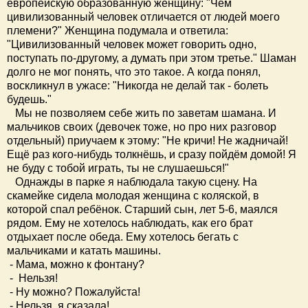
европейскую образованную женщину: "Чем
цивилизованный человек отличается от людей моего
племени?" Женщина подумала и ответила:
"Цивилизованный человек может говорить одно,
поступать по-другому, а думать при этом третье." Шаман
долго не мог понять, что это такое. А когда понял,
воскликнул в ужасе: "Никогда не делай так - болеть
будешь."
Мы не позволяем себе жить по заветам шамана. И
мальчиков своих (девочек тоже, но про них разговор
отдельный) приучаем к этому: "Не кричи! Не жадничай!
Ещё раз кого-нибудь толкнёшь, и сразу пойдём домой! Я
не буду с тобой играть, ты не слушаешься!"
Однажды в парке я наблюдала такую сцену. На
скамейке сидела молодая женщина с коляской, в
которой спал ребёнок. Старший сын, лет 5-6, маялся
рядом. Ему не хотелось наблюдать, как его брат
отдыхает после обеда. Ему хотелось бегать с
мальчиками и катать машины.
- Мама, можно к фонтану?
- Нельзя!
- Ну можно? Пожалуйста!
- Нельзя, я сказала!