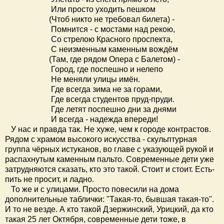
Или просто уходить пешком
(Чтоб никто не требовал билета) -
Помнится - с мостами над рекою,
Со стрелою Красного проспекта,
С неизменным каменным вождём
(Там, где рядом Опера с Балетом) -
Город, где поспешно и нелепо
Не меняли улицы имён.
Где всегда зима не за горами,
Где всегда студентов пруд-пруди.
Где летят поспешно дни за днями
И всегда - надежда впереди!
У нас и правда так. Не хуже, чем к городе контрастов.
Рядом с храмом высокого искусства - скульптурная
группа чёрных истуканов, во главе с указующей рукой и
распахнутым каменным пальто. Современные дети уже
затрудняются сказать, кто это такой. Стоит и стоит. Есть-
пить не просит, и ладно.
То же и с улицами. Просто повесили на дома
дополнительные таблички: "Такая-то, бывшая такая-то".
И то не везде. А кто такой Дзержинский, Урицкий, да кто
такая 25 лет Октября, современные дети тоже, в