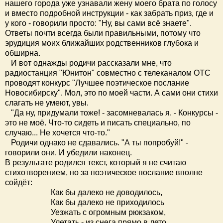
нашего города уже узнавали жену моего брата по голосу
и вместо подробной инструкции - как забрать приз, где и
у кого - говорили просто: "Ну, вы сами всё знаете".
Ответы почти всегда были правильными, потому что
эрудиция моих ближайших родственников глубока и
обширна.
И вот однажды родичи рассказали мне, что
радиостанция "Юнитон" совместно с телеканалом ОТС
проводят конкурс "Лучшее поэтическое послание
Новосибирску". Мол, это по моей части. А сами они стихи
слагать не умеют, увы.
"Да ну, придумали тоже! - засомневалась я. - Конкурсы -
это не моё. Что-то сидеть и писать специально, по
случаю... Не хочется что-то."
Родичи однако не сдавались. "А ты попробуй!" -
говорили они. И убедили наконец.
В результате родился текст, который я не считаю
стихотворением, но за поэтическое послание вполне
сойдёт:
Как бы далеко не доводилось,
Как бы далеко не приходилось
Уезжать с огромным рюкзаком,
Улетать - из снега прямо в лето,