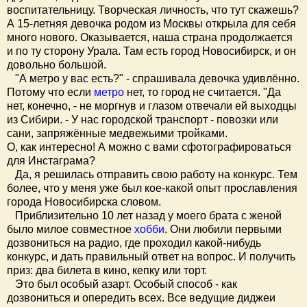
воспитательницу. Творческая личность, что тут скажешь?
А 15-летняя девочка родом из Москвы открыла для себя
много нового. Оказывается, наша страна продолжается
и по ту сторону Урала. Там есть город Новосибирск, и он
довольно большой.
"А метро у вас есть?" - спрашивала девочка удивлённо.
Потому что если
метро
нет, то город не считается. "Да
нет, конечно, - не моргнув и глазом отвечали ей выходцы
из Сибири. - У нас городской транспорт - повозки или
сани, запряжённые медвежьими тройками.
О, как интересно! А можно с вами сфотографироваться
для Инстаграма?
Да, я решилась отправить свою работу на конкурс. Тем
более, что у меня уже был кое-какой опыт прославления
города Новосибирска словом.
Приблизительно 10 лет назад у моего брата с женой
было милое совместное
хобби
. Они любили первыми
дозвониться на радио, где проходил какой-нибудь
конкурс, и дать правильный ответ на вопрос. И получить
приз: два билета в кино, кепку или торт.
Это был особый азарт. Особый способ - как
дозвониться и опередить всех. Все ведущие диджеи