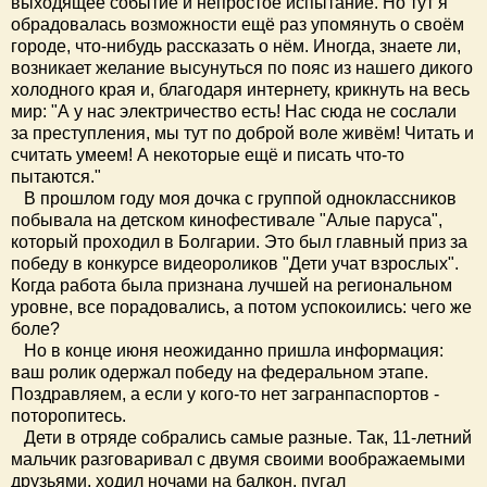
выходящее событие и непростое испытание. Но тут я
обрадовалась возможности ещё раз упомянуть о своём
городе, что-нибудь рассказать о нём. Иногда, знаете ли,
возникает желание высунуться по пояс из нашего дикого
холодного края и, благодаря интернету, крикнуть на весь
мир: "А у нас электричество есть! Нас сюда не сослали
за преступления, мы тут по доброй воле живём! Читать и
считать умеем! А некоторые ещё и писать что-то
пытаются."
В прошлом году моя дочка с группой одноклассников
побывала на детском кинофестивале "Алые паруса",
который проходил в Болгарии. Это был главный приз за
победу в конкурсе видеороликов "Дети учат взрослых".
Когда работа была признана лучшей на региональном
уровне, все порадовались, а потом успокоились: чего же
боле?
Но в конце июня неожиданно пришла информация:
ваш ролик одержал победу на федеральном этапе.
Поздравляем, а если у кого-то нет загранпаспортов -
поторопитесь.
Дети в отряде собрались самые разные. Так, 11-летний
мальчик разговаривал с двумя своими воображаемыми
друзьями, ходил ночами на балкон, пугал