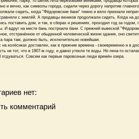
привычке, парку, то шелестела берёзовыми вениками, продавцы которых
рно и вечно, как символы города, сидели через дорогу напротив главного
лжали сидеть, когда "Фёдоровские бани" темно и вяло признали непри
сравняли с землёй. А продавцы веников продолжали сидеть. Когда на д
ись поставить дом, и так, в сборах и решениях, проходил год за годом,
. И вдруг на месте бань построили бани. С прежней вывеской "Фёдоров
ое, отстранённое от обыденной человеческой жизни здание, оно светит
а пара там, должно быть, исключительно новейшая.
на колёсиках доставлен, как в прежние времена - своевременно и в до
ть не тот, что в 1907-м году, и давно утекли те воды. Но пена-то остала
И отдуваться. Совсем как первые паровозные люди времён озера.
ариев нет:
ть комментарий