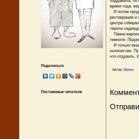
поддавала, по 
время года, ве
И потом продо
реставрации и 
центра собирал
теряли надежды
Тёмно-кирпичн
темноте. Подач
И только квас 
количестве. Пус
что отдувать. 
Поделиться
Автор:
Ирина
Коммент
Постоянные читатели
Отправи