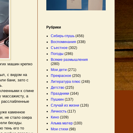
Рубрики
Сибирь-глушь
(456)
Воспоминания
(338)
Съестное
(302)
Погоды
(286)
Всякие размышления
(280)
огих машин крепко
Мои дети
(271)
ыл, с видом на
Прекрасное
(250)
ли бани, зато с
Литература плюс
(248)
ь.
Детство
(225)
клеенными к спине
Праздники
(164)
у массажисту, а
Пушкин
(137)
л расслабленные
Случай из жизни
(126)
Личность
(117)
 уже каменное
Кино
(109)
и, не стало озера
Вели беседы.
Альма матер
(100)
о тень его то
Мои стихи
(98)