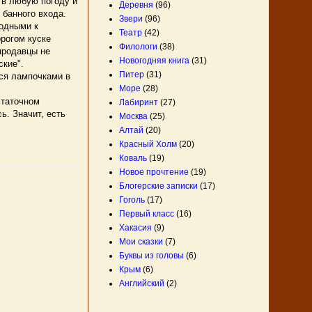
 в любую погоду и
Деревня
(96)
 банного входа.
Звери
(96)
годными к
Театр
(42)
орогом куске
Филологи
(38)
 продавцы не
Новогодняя книга
(31)
ские".
Питер
(31)
ся лампочками в
Море
(28)
статочном
Лабиринт
(27)
сь. Значит, есть
Москва
(25)
Алтай
(20)
Красный Холм
(20)
Коваль
(19)
Новое прочтение
(19)
Блогерские записки
(17)
Гоголь
(17)
Первый класс
(16)
Хакасия
(9)
Мои сказки
(7)
Буквы из головы
(6)
Крым
(6)
Английский
(2)