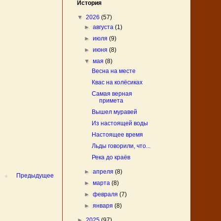
История
▼
2026
(57)
►
августа
(1)
►
июля
(9)
►
июня
(8)
▼
мая
(8)
Весна на месте
Квас на колёсиках
Самая верная
примета
Вышел муравей
Из настоящей воды
Настоящее время
Льды говорили, что...
Река до краёв
►
апреля
(8)
Предыдущее
►
марта
(8)
►
февраля
(7)
►
января
(8)
►
2025
(97)