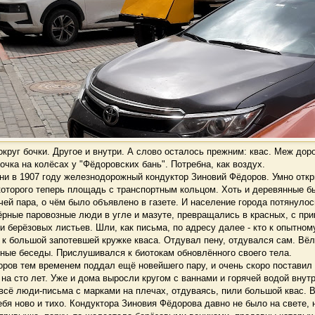
руг бочки. Другое и внутри. А слово осталось прежним: квас. Меж дор
очка на колёсах у "Фёдоровских бань". Потребна, как воздух.
и в 1907 году железнодорожный кондуктор Зиновий Фёдоров. Умно откр
которого теперь площадь с транспортным кольцом. Хоть и деревянные бы
ей пара, о чём было объявлено в газете. И население города потянулос
ные паровозные люди в угле и мазуте, превращались в красных, с при
и берёзовых листьев. Шли, как письма, по адресу далее - кто к опытном
 к большой запотевшей кружке кваса. Отдувал пену, отдувался сам. Вё
ные беседы. Прислушивался к биотокам обновлённого своего тела.
ов тем временем поддал ещё новейшего пару, и очень скоро поставил
 на сто лет. Уже и дома выросли кругом с ваннами и горячей водой внутр
 всё люди-письма с марками на плечах, отдуваясь, пили большой квас. 
бя ново и тихо. Кондуктора Зиновия Фёдорова давно не было на свете, н