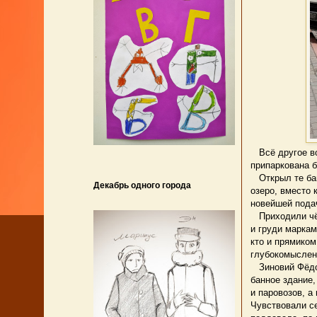
Всё другое вок
припаркована б
Открыл те бан
Декабрь одного города
озеро, вместо 
новейшей подач
Приходили чёр
и груди маркам
кто и прямиком
глубокомыслен
Зиновий Фёдор
банное здание,
и паровозов, а
Чувствовали се