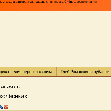
рым, школа, литература,праздники, личность, Сибирь, воспоминания
циклопедия первоклассника
Глеб Ромашкин и рубашки
мая 2026 г.
 колёсиках