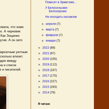
Повесят в Эрмитаже...
У Белосельских-
Белозерских
Не опоздать насовсем
►
апреля
(7)
умала, что знаю
►
марта
(7)
ю. А черновик
►
февраля
(7)
 Как Зощенко
угие. А он зато
►
января
(7)
►
2022
(89)
 бархатным уютным
►
2021
(97)
сколько влезет.
►
2020
(105)
щадке между
►
2019
(112)
а и список
в и писателей.
►
2018
(167)
►
2017
(175)
►
2016
(227)
►
2015
(293)
►
2014
(76)
Я читаю