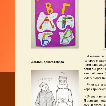
Я хотела посмо
галерее в здан
Декабрь одного города
поменьше людн
сами выбрали н
нам табличка: 
ровно через дв
Если бы не бы
через три секу
- Очень я инте
Я вообще любл
Дух, и сквозь 