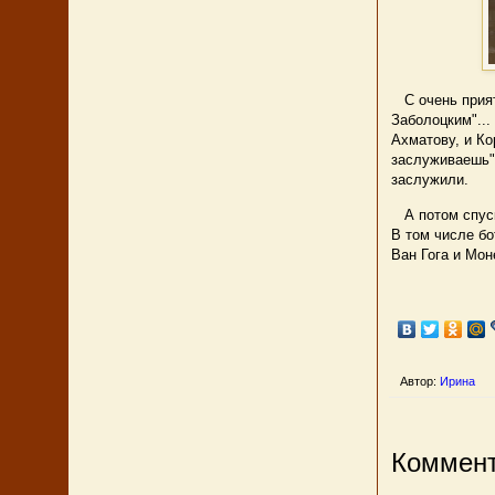
С очень прият
Заболоцким"...
Ахматову, и Ко
заслуживаешь" 
заслужили.
А потом спуска
В том числе бо
Ван Гога и Мон
Автор:
Ирина
Коммент