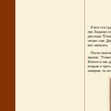
И вся эта суд
про Зощенко о
рассказа "Ёлка
читает сам. Де
мог написать.
После окончан
звуком. "Утомл
Влезло в нас д
вторым и трет
номеров, по ко