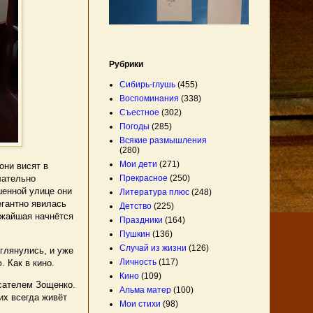
Рубрики
Сибирь-глушь
(455)
Воспоминания
(338)
Съестное
(302)
Погоды
(285)
Всякие размышления
(280)
Мои дети
(271)
они висят в
лательно
Прекрасное
(250)
шенной улице они
Литература плюс
(248)
егантно явилась
Детство
(225)
ижайшая начнётся
Праздники
(164)
Пушкин
(136)
Случай из жизни
(126)
глянулись, и уже
Личность
(117)
 Как в кино.
Кино
(109)
исателем Зощенко.
Альма матер
(100)
их всегда живёт
Мои стихи
(98)