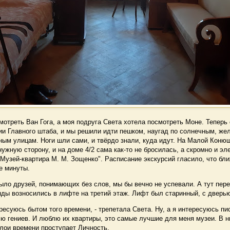
треть Ван Гога, а моя подруга Света хотела посмотреть Моне. Теперь 
ии Главного штаба, и мы решили идти пешком, наугад по солнечным, же
ым улицам. Ноги шли сами, и твёрдо знали, куда идут. На Малой Коню
ужную сторону, и на доме 4/2 сама как-то не бросилась, а скромно и эл
"Музей-квартира М. М. Зощенко". Расписание экскурсий гласило, что бл
е минуты.
ло друзей, понимающих без слов, мы бы вечно не успевали. А тут пере
нды возносились в лифте на третий этаж. Лифт был старинный, с дверью.
ресуюсь бытом того времени, - трепетала Света. Ну, а я интересуюсь п
ю гениев. И люблю их квартиры, это самые лучшие для меня музеи. В н
слои времени проступает Личность.