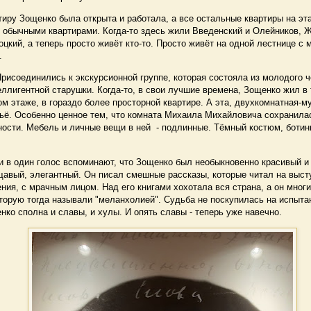
ру Зощенко была открыта и работала, а все остальные квартиры на эт
 обычными квартирами. Когда-то здесь жили Введенский и Олейников, Ж
цкий, а теперь просто живёт кто-то. Просто живёт на одной лестнице с
.
исоединились к экскурсионной группе, которая состояла из молодого ч
ллигентной старушки. Когда-то, в свои лучшие времена, Зощенко жил в 
ом этаже, в гораздо более просторной квартире. А эта, двухкомнатная-му
ьё. Особенно ценное тем, что комната Михаила Михайловича сохранилас
ости. Мебель и личные вещи в ней - подлинные. Тёмный костюм, ботин
в один голос вспоминают, что Зощенко был необыкновенно красивый и
щавый, элегантный. Он писал смешные рассказы, которые читал на выст
ния, с мрачным лицом. Над его книгами хохотала вся страна, а он мног
торую тогда называли "меланхолией". Судьба не поскупилась на испыта
ко сполна и славы, и хулы. И опять славы - теперь уже навечно.