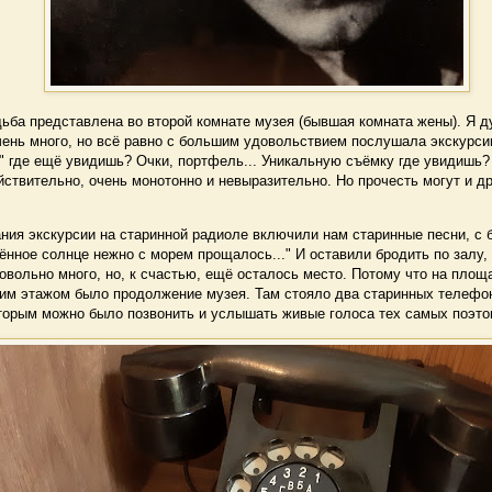
ьба представлена во второй комнате музея (бывшая комната жены). Я д
чень много, но всё равно с большим удовольствием послушала экскурси
" где ещё увидишь? Очки, портфель... Уникальную съёмку где увидишь?
йствительно, очень монотонно и невыразительно. Но прочесть могут и др
ия экскурсии на старинной радиоле включили нам старинные песни, с
ённое солнце нежно с морем прощалось..." И оставили бродить по залу, 
овольно много, но, к счастью, ещё осталось место. Потому что на пло
ьим этажом было продолжение музея. Там стояло два старинных телефон
торым можно было позвонить и услышать живые голоса тех самых поэто