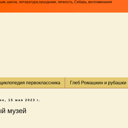
рым, школа, литература,праздники, личность, Сибирь, воспоминания
циклопедия первоклассника
Глеб Ромашкин и рубашки
к, 15 мая 2023 г.
й музей