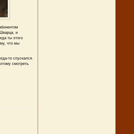
абонентом
Шварца, и
гда ты этого
му, что мы
гда-то спускался.
оэтому смотреть