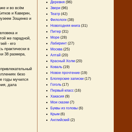
Деревня
(96)
аже и во всём
Звери
(96)
итков и Каверин,
Театр
(42)
 музеем Зощенко и
Филологи
(38)
Новогодняя книга
(31)
Питер
(31)
еловека и
Море
(28)
той же парадной,
Лабиринт
(27)
зей - его
ь практически в
Москва
(25)
ки 38 размера,
Алтай
(20)
Красный Холм
(20)
Коваль
(19)
 привлекательный
Новое прочтение
(19)
уплениях безо
Блогерские записки
(17)
ие годы мучился
ния, дала
Гоголь
(17)
Первый класс
(16)
Хакасия
(9)
Мои сказки
(7)
Буквы из головы
(6)
Крым
(6)
Английский
(2)