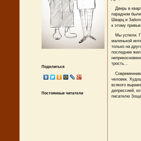
Дверь в кварти
парадном были
Шварц и Заболо
к этому привык
Мы успели. Пр
маленькой инте
только на друг
последнее жил
неприкосновенн
трость...
Поделиться
Современники 
человек. Худо
всякого выраже
депрессией, ко
Постоянные читатели
писателю Зощен