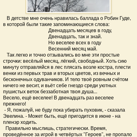
В детстве мне очень нравилась баллада о Робин Гуде,
в которой были такие запоминающиеся слова:
Двенадцать месяцев в году,
Двенадцать, так и знай.
Но веселее всех в году
Весенний месяц май.
Так легко и точно отзывались во мне эти простые
строчки: весёлый месяц, лёгкий, свободный. Хоть сию
минуту отправляйся в лес плясать возле костра, плести
венки из первых трав и вторых цветов, из вечных и
бесконечных одуванчиков. И тело твоё ровным счётом
ничего не весит, и вьёт себе гнездо среди уютных
пушистых веток беззаботная твоя душа...
Весело, ещё веселее! В двенадцать раз веселее
прежнего!
- Я, пожалуй, не буду пока убирать пуховик, - сказала
Эвелина. - Может быть, ещё пригодится в июне - на
пленэр ходить.
Правильно мыслишь, стратегически. Время,
проведённое за игрой в четвёртых "Героев", не пропало