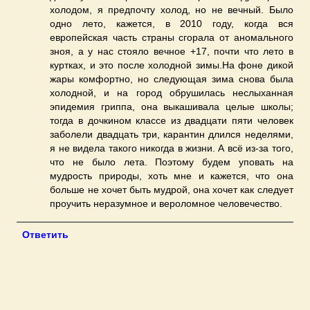
холодом, я предпочту холод, но не вечный. Было
одно лето, кажется, в 2010 году, когда вся
европейская часть страны сгорала от аномального
зноя, а у нас стояло вечное +17, почти что лето в
куртках, и это после холодной зимы.На фоне дикой
жары комфортно, но следующая зима снова была
холодной, и на город обрушилась неслыханная
эпидемия гриппа, она выкашивала целые школы;
тогда в дочкином классе из двадцати пяти человек
заболели двадцать три, карантин длился неделями,
я не видела такого никогда в жизни. А всё из-за того,
что не было лета. Поэтому будем уповать на
мудрость природы, хоть мне и кажется, что она
больше не хочет быть мудрой, она хочет как следует
проучить неразумное и вероломное человечество.
Ответить