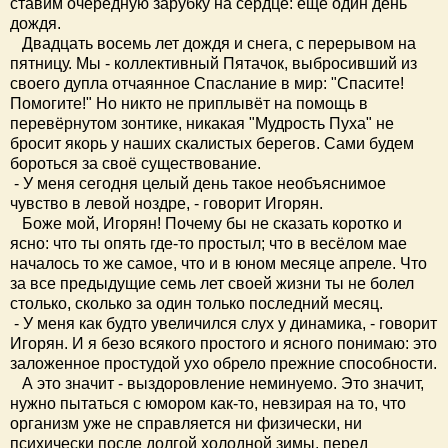
ставим очередную зарубку на сердце: ещё один день
дождя.
Двадцать восемь лет дождя и снега, с перерывом на
пятницу. Мы - коллективный Пятачок, выбросивший из
своего дупла отчаянное Спаслание в мир: "Спасите!
Помогите!" Но никто не приплывёт на помощь в
перевёрнутом зонтике, никакая "Мудрость Пуха" не
бросит якорь у наших скалистых берегов. Сами будем
бороться за своё существование.
- У меня сегодня целый день такое необъяснимое
чувство в левой ноздре, - говорит Игорян.
Боже мой, Игорян! Почему бы не сказать коротко и
ясно: что ты опять где-то простыл; что в весёлом мае
началось то же самое, что и в юном месяце апреле. Что
за все предыдущие семь лет своей жизни ты не болел
столько, сколько за один только последний месяц.
- У меня как будто увеличился слух у динамика, - говорит
Игорян. И я безо всякого простого и ясного понимаю: это
заложенное простудой ухо обрело прежние способности.
А это значит - выздоровление неминуемо. Это значит,
нужно пытаться с юмором как-то, невзирая на то, что
организм уже не справляется ни физически, ни
психически после долгой холодной зимы, перед