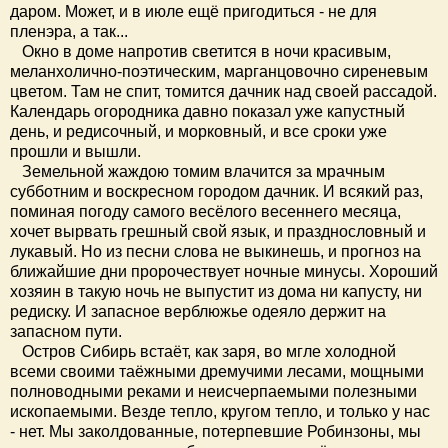
даром. Может, и в июле ещё пригодиться - не для
пленэра, а так...
Окно в доме напротив светится в ночи красивым,
меланхолично-поэтическим, марганцовочно сиреневым
цветом. Там не спит, томится дачник над своей рассадой.
Календарь огородника давно показал уже капустный
день, и редисочный, и морковный, и все сроки уже
прошли и вышли.
Земельной жаждою томим влачится за мрачным
субботним и воскресном городом дачник. И всякий раз,
поминая погоду самого весёлого весеннего месяца,
хочет вырвать грешный свой язык, и празднословный и
лукавый. Но из песни слова не выкинешь, и прогноз на
ближайшие дни пророчествует ночные минусы. Хороший
хозяин в такую ночь не выпустит из дома ни капусту, ни
редиску. И запасное верблюжье одеяло держит на
запасном пути.
Остров Сибирь встаёт, как заря, во мгле холодной
всеми своими таёжными дремучими лесами, мощными
полноводными реками и неисчерпаемыми полезными
ископаемыми. Везде тепло, кругом тепло, и только у нас
- нет. Мы заколдованные, потерпевшие Робинзоны, мы