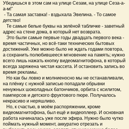
Убедишься в этом сам на улице Сезам, на улице Сеза-а-
а-м!"
- Та самая заставка! - вздыхала Эвелина. - То самое
детство!
Те самые белые буквы на зелёной табличке - заветный
адрес на стене дома, в который нет возврата.
Это были самые первые годы двадцать первого века -
время частичных, но всё-таки технических бытовых
достижений. Уже можно было не ждать годами повтора,
а сохранить полюбившееся мгновение на память; нужно
всего лишь нажать кнопку видеомагнитофона, в который
всегда заряжена чистая кассета. И остановить запись во
время рекламы.
Но как бы ловко и молниеносно мы не останавливали,
на плёнку с нужной записью попадали обрывки
ненужных шоколадных батончиков, орбита с ксилитом,
памперсов и детского фруктового пюре. Получалось
некрасиво и неряшливо.
Но, к счастью, в моём распоряжении, кроме
видеомагнитофона, был ещё и видеоплеер. И основная
работа начиналась уже после эфира. Нужно было чутко
поймать нужный момент, аккуратно отрезать и