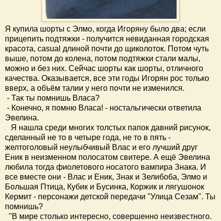
Я купила шорты с Элмо, когда Игоряну было два; если
прицепить подтяжки - получится невиданная городская
красота, casual длиной почти до щиколоток. Потом чуть
выше, потом до колена, потом подтяжки стали малы,
можно и без них. Сейчас шорты как шорты, отличного
качества. Оказывается, все эти годы Игорян рос только
вверх, а объём талии у него почти не изменился.
- Так ты помнишь Власа?
- Конечно, я помню Власа! - ностальгически ответила
Эвелина.
Я нашла среди многих толстых папок давний рисунок,
сделанный не то в четыре года, не то в пять -
желтоголовый неулыбчивый Влас и его лучший друг
Еник в неизменном полосатом свитере. А ещё Эвелина
любила тогда фиолетового носатого вампира Знака. И
все вместе они - Влас и Еник, Знак и Зелибоба, Элмо и
Большая Птица, Кубик и Бусинка, Коржик и лягушонок
Кермит - персонажи детской передачи "Улица Сезам". Ты
помнишь?
"В мире столько интересно, совершенно неизвестного.