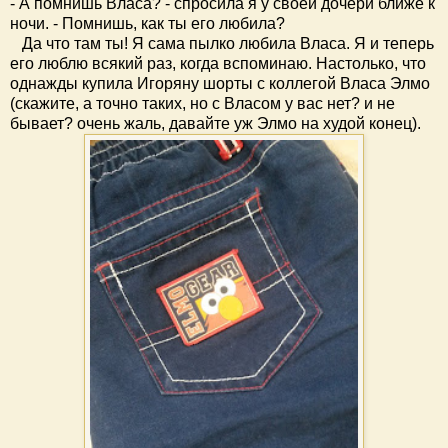
- А помнишь Власа? - спросила я у своей дочери ближе к
ночи. - Помнишь, как ты его любила?
Да что там ты! Я сама пылко любила Власа. Я и теперь
его люблю всякий раз, когда вспоминаю. Настолько, что
однажды купила Игоряну шорты с коллегой Власа Элмо
(скажите, а точно таких, но с Власом у вас нет? и не
бывает? очень жаль, давайте уж Элмо на худой конец).