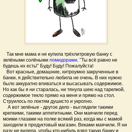
Так мне мама и не купила трёхлитровую банку с
зелёными солёными
помидорами
. "Ты всё равно не
будешь их есть!" Буду! Буду! Пожалуйста!
Вот красные, домашние, хитроумно закрученные в
банки, я действительно любила не очень. В них нужно
было аккуратно впиваться и высасывать содержимое.
Но как бы я ни старалась, ни тянула шею над тарелкой,
содержимое текло прямо на меня и прямо на стол.
Струилось по локтям душисто и укропно.
А вот зелёные - другое дело - выглядели такими
крепкими, такими аппетитными. Они маячили перед
моими глазами на полке всякий раз, когда мы с мамой
заходили в продуктовый магазин. Веками маячили. Я ни
разу не видела, чтобы кто-нибудь взял такую банку и