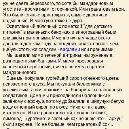
уж не даёте берёзового, то хотя бы мандариновым
угостите - ароматным, с горчинкой. Или гранатовым вон.
Это были сочные аристократы, самые дорогие и
надменные. И моя губа тоже не дура.
Осветлённый яблочный с пометкой "для детского
питания" в маленьких баночках и виноградный были
слишком приторными. Именно их нам чаще всего
давали в детском саду на полдник, обязательно с чем-
нибудь столь же сладким -
вафлями
или пряниками.
Мы шагали мимо зелёной витрины, нагруженные
разноцветными банками. И мама, презревшая
копеечный берёзовый, ничего не имела против
мандаринового.
Ещё мы покупали густейший сироп огненного цвета,
неизвестного вкуса. Мы покупали баллончики с
углекислым газом, похожие на боеприпасы оловянных
солдатиков. Дома мы присоединяли баллончики к
зелёному сифону, а потому добавляли в шипучую белую
воду огненный сироп по вкусу. Ничего так, даже
интересно. И всё равно золотой, словно ключик,
лимонад "Буратино" и зелёный как не знаю что "Тархун"
были вкуснее. Но не больше, чем гранатовый сок...