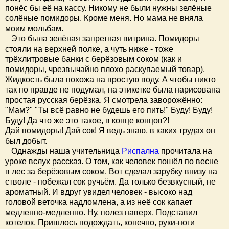
понёс бы её на кассу. Никому не были нужны зелёные
солёные помидоры. Кроме меня. Но мама не вняла
моим мольбам.
Это была зелёная запретная витрина. Помидоры
стояли на верхней полке, а чуть ниже - тоже
трёхлитровые банки с берёзовым соком (как и
помидоры, чрезвычайно плохо раскупаемый товар).
Жидкость была похожа на простую воду. А чтобы никто
так по правде не подумал, на этикетке была нарисована
простая русская берёзка. Я смотрела заворожённо:
"Мам?" "Ты всё равно не будешь его пить!" Буду! Буду!
Буду! Да что же это такое, в конце концов?!
Дай помидоры! Дай сок! Я ведь знаю, в каких трудах он
был добыт.
Однажды наша учительница
Риспална
прочитала на
уроке вслух рассказ. О том, как человек пошёл по весне
в лес за берёзовым соком. Вот сделал зарубку внизу на
стволе - побежал сок ручьём. Да только безвкусный, не
ароматный. И вдруг увидел человек - высоко над
головой веточка надломлена, а из неё сок капает
медленно-медленно. Ну, полез наверх. Подставил
котелок. Пришлось подождать, конечно, руки-ноги