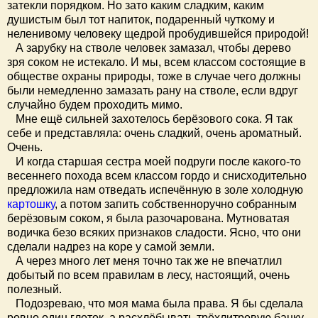
затекли порядком. Но зато каким сладким, каким
душистым был тот напиток, подаренный чуткому и
неленивому человеку щедрой пробудившейся природой!
А зарубку на стволе человек замазал, чтобы дерево
зря соком не истекало. И мы, всем классом состоящие в
обществе охраны природы, тоже в случае чего должны
были немедленно замазать рану на стволе, если вдруг
случайно будем проходить мимо.
Мне ещё сильней захотелось берёзового сока. Я так
себе и представляла: очень сладкий, очень ароматный.
Очень.
И когда старшая сестра моей подруги после какого-то
весеннего похода всем классом гордо и снисходительно
предложила нам отведать испечённую в золе холодную
картошку
, а потом запить собственноручно собранным
берёзовым соком, я была разочарована. Мутноватая
водичка безо всяких признаков сладости. Ясно, что они
сделали надрез на коре у самой земли.
А через много лет меня точно так же не впечатлил
добытый по всем правилам в лесу, настоящий, очень
полезный.
Подозреваю, что моя мама была права. Я бы сделала
ровно один глоток, а расхлёбывать трёхлитровую банку