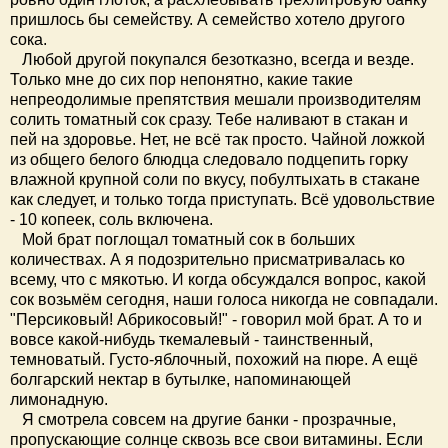
пришлось бы семейству. А семейство хотело другого
сока.
Любой другой покупался безотказно, всегда и везде.
Только мне до сих пор непонятно, какие такие
непреодолимые препятствия мешали производителям
солить томатный сок сразу. Тебе наливают в стакан и
пей на здоровье. Нет, не всё так просто. Чайной ложкой
из общего белого блюдца следовало подцепить горку
влажной крупной соли по вкусу, побултыхать в стакане
как следует, и только тогда приступать. Всё удовольствие
- 10 копеек, соль включена.
Мой брат поглощал томатный сок в больших
количествах. А я подозрительно присматривалась ко
всему, что с мякотью. И когда обсуждался вопрос, какой
сок возьмём сегодня, наши голоса никогда не совпадали.
"Персиковый! Абрикосовый!" - говорил мой брат. А то и
вовсе какой-нибудь ткемалевый - таинственный,
темноватый. Густо-яблочный, похожий на пюре. А ещё
болгарский нектар в бутылке, напоминающей
лимонадную.
Я смотрела совсем на другие банки - прозрачные,
пропускающие солнце сквозь все свои витамины. Если