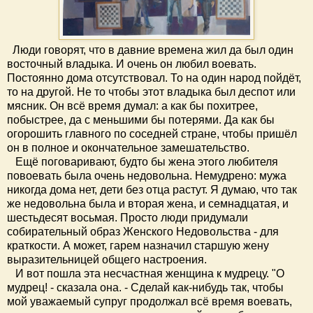
Люди говорят, что в давние времена жил да был один
восточный владыка. И очень он любил воевать.
Постоянно дома отсутствовал. То на один народ пойдёт,
то на другой. Не то чтобы этот владыка был деспот или
мясник. Он всё время думал: а как бы похитрее,
побыстрее, да с меньшими бы потерями. Да как бы
огорошить главного по соседней стране, чтобы пришёл
он в полное и окончательное замешательство.
Ещё поговаривают, будто бы жена этого любителя
повоевать была очень недовольна. Немудрено: мужа
никогда дома нет, дети без отца растут. Я думаю, что так
же недовольна была и вторая жена, и семнадцатая, и
шестьдесят восьмая. Просто люди придумали
собирательный образ Женского Недовольства - для
краткости. А может, гарем назначил старшую жену
выразительницей общего настроения.
И вот пошла эта несчастная женщина к мудрецу. "О
мудрец! - сказала она. - Сделай как-нибудь так, чтобы
мой уважаемый супруг продолжал всё время воевать,