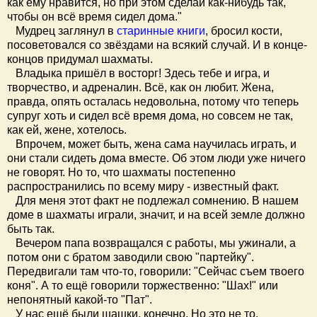
как ему нравится, но при этом сделай как-нибудь так,
чтобы он всё время сидел дома."
Мудрец заглянул в
старинные книги
, бросил кости,
посоветовался со звёздами на всякий случай. И в конце-
концов придумал шахматы.
Владыка пришёл в восторг! Здесь тебе и игра, и
творчество, и адреналин. Всё, как он любит. Жена,
правда, опять осталась недовольна, потому что теперь
супруг хоть и сидел всё время дома, но совсем не так,
как ей, жене, хотелось.
Впрочем, может быть, жена сама научилась играть, и
они стали сидеть дома вместе. Об этом люди уже ничего
не говорят. Но то, что шахматы постепенно
распространились по всему миру - известный факт.
Для меня этот факт не подлежал сомнению. В нашем
доме в шахматы играли, значит, и на всей земле должно
быть так.
Вечером папа возвращался с работы, мы ужинали, а
потом они с братом заводили свою "партейку".
Передвигали там что-то, говорили: "Сейчас съем твоего
коня". А то ещё говорили торжественно: "Шах!" или
непонятный какой-то "Пат".
У нас ещё были шашки, конечно. Но это не то,