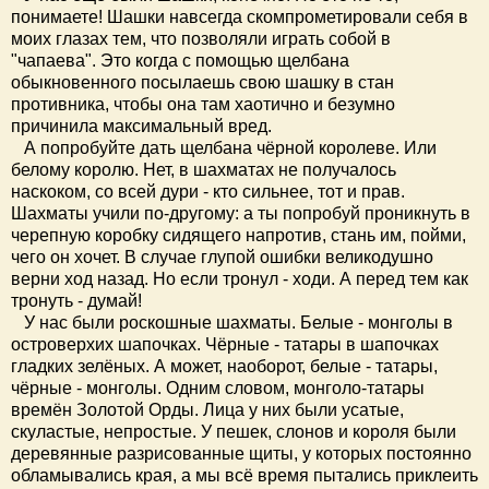
понимаете! Шашки навсегда скомпрометировали себя в
моих глазах тем, что позволяли играть собой в
"чапаева". Это когда с помощью щелбана
обыкновенного посылаешь свою шашку в стан
противника, чтобы она там хаотично и безумно
причинила максимальный вред.
А попробуйте дать щелбана чёрной королеве. Или
белому королю. Нет, в шахматах не получалось
наскоком, со всей дури - кто сильнее, тот и прав.
Шахматы учили по-другому: а ты попробуй проникнуть в
черепную коробку сидящего напротив, стань им, пойми,
чего он хочет. В случае глупой ошибки великодушно
верни ход назад. Но если тронул - ходи. А перед тем как
тронуть - думай!
У нас были роскошные шахматы. Белые - монголы в
островерхих шапочках. Чёрные - татары в шапочках
гладких зелёных. А может, наоборот, белые - татары,
чёрные - монголы. Одним словом, монголо-татары
времён Золотой Орды. Лица у них были усатые,
скуластые, непростые. У пешек, слонов и короля были
деревянные разрисованные щиты, у которых постоянно
обламывались края, а мы всё время пытались приклеить