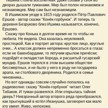
Тишина стояла абсолютная. Даже собаки у себя во
дворах дышали туманами. Мир был полон незнакомок и
незнакомцев. Мир сам был незнакомцем.
В Ишимском уезде в 1815 году родился Пётр Павлович
Ершов - автор сказки "Конёк-горбунок". И теперь та
деревня Безруково близ Ишима называется, конечно,
Ершово.
Сказку про Конька я долгое время не то чтобы не
любила. Не видела. Она казалась неуклюжей,
простецкой. Как и портрет автора: круглое лицо, круглые
очки... А классик должен непременно бросаться в глаза:
если не бакенбардами, то летучим крылом причёски;
подойдёт и окладистая борода, и расшитый гусарский
мундир. Ершов терялся в этом высшем обществе
бессмертных, и не было у него в роду ни государева
арапа, ни столбового дворянина. Родился в семье
чиновника...
Но вот однажды совсем случайно попалось на
радиоволне: сказку "Конёк-горбунок" читает Олег
Табаков. И туман развеялся. Или открылась тайная
дверь? Невзрачный автор второго ряда преобразился,
как прыгнувший в котёл Иванушка, заговорил как мало
кто умеет. Живо, непохоже.