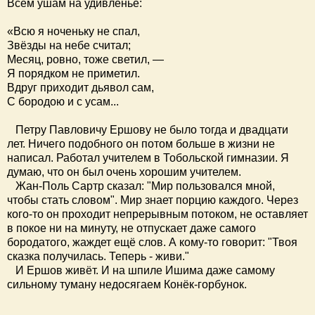
Всем ушам на удивленье:
«Всю я ноченьку не спал,
Звёзды на небе считал;
Месяц, ровно, тоже светил, —
Я порядком не приметил.
Вдруг приходит дьявол сам,
С бородою и с усам...
Петру Павловичу Ершову не было тогда и двадцати
лет. Ничего подобного он потом больше в жизни не
написал. Работал учителем в Тобольской гимназии. Я
думаю, что он был очень хорошим учителем.
Жан-Поль Сартр сказал: "Мир пользовался мной,
чтобы стать словом". Мир знает порцию каждого. Через
кого-то он проходит непрерывным потоком, не оставляет
в покое ни на минуту, не отпускает даже самого
бородатого, жаждет ещё слов. А кому-то говорит: "Твоя
сказка получилась. Теперь - живи."
И Ершов живёт. И на шпиле Ишима даже самому
сильному туману недосягаем Конёк-горбунок.