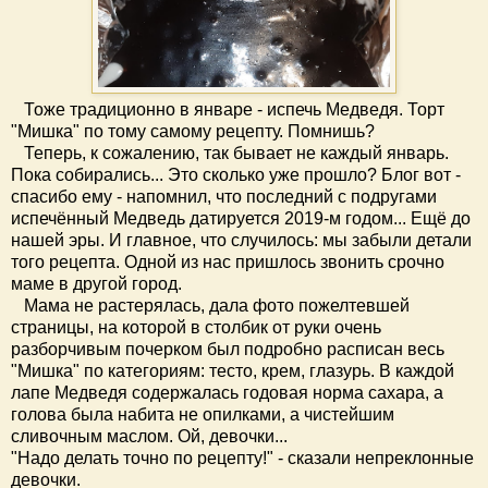
Тоже традиционно в январе - испечь Медведя. Торт
"Мишка" по тому самому рецепту. Помнишь?
Теперь, к сожалению, так бывает не каждый январь.
Пока собирались... Это сколько уже прошло? Блог вот -
спасибо ему - напомнил, что последний с подругами
испечённый Медведь датируется 2019-м годом... Ещё до
нашей эры. И главное, что случилось: мы забыли детали
того рецепта. Одной из нас пришлось звонить срочно
маме в другой город.
Мама не растерялась, дала фото пожелтевшей
страницы, на которой в столбик от руки очень
разборчивым почерком был подробно расписан весь
"Мишка" по категориям: тесто, крем, глазурь. В каждой
лапе Медведя содержалась годовая норма сахара, а
голова была набита не опилками, а чистейшим
сливочным маслом. Ой, девочки...
"Надо делать точно по рецепту!" - сказали непреклонные
девочки.