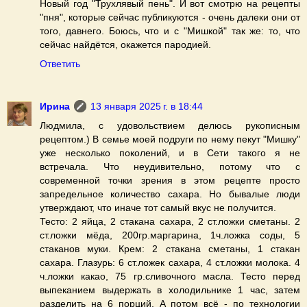
Новый год "Трухлявый пень". И вот смотрю на рецепты
"пня", которые сейчас публикуются - очень далеки они от
того, давнего. Боюсь, что и с "Мишкой" так же: то, что
сейчас найдётся, окажется пародией.
Ответить
Ирина
13 января 2025 г. в 18:44
Людмила, с удовольствием делюсь рукописным
рецептом.) В семье моей подруги по нему пекут "Мишку"
уже несколько поколений, и в Сети такого я не
встречала. Что неудивительно, потому что с
современной точки зрения в этом рецепте просто
запредельное количество сахара. Но бывалые люди
утверждают, что иначе тот самый вкус не получится.
Тесто: 2 яйца, 2 стакана сахара, 2 ст.ложки сметаны. 2
ст.ложки мёда, 200гр.маргарина, 1ч.ложка соды, 5
стаканов муки. Крем: 2 стакана сметаны, 1 стакан
сахара. Глазурь: 6 ст.ложек сахара, 4 ст.ложки молока. 4
ч.ложки какао, 75 гр.сливочного масла. Тесто перед
выпеканием выдержать в холодильнике 1 час, затем
разделить на 6 порций. А потом всё - по технологии