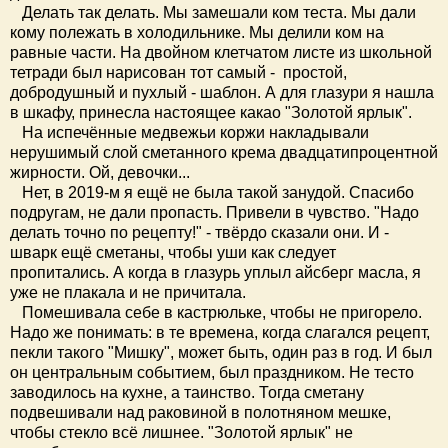
Делать так делать. Мы замешали ком теста. Мы дали
кому полежать в холодильнике. Мы делили ком на
равные части. На двойном клетчатом листе из школьной
тетради был нарисован тот самый - простой,
добродушный и пухлый - шаблон. А для глазури я нашла
в шкафу, принесла настоящее какао "Золотой ярлык".
На испечённые медвежьи коржи накладывали
нерушимый слой сметанного крема двадцатипроцентной
жирности. Ой, девочки...
Нет, в 2019-м я ещё не была такой занудой. Спасибо
подругам, не дали пропасть. Привели в чувство. "Надо
делать точно по рецепту!" - твёрдо сказали они. И -
шварк ещё сметаны, чтобы уши как следует
пропитались. А когда в глазурь уплыл айсберг масла, я
уже не плакала и не причитала.
Помешивала себе в кастрюльке, чтобы не пригорело.
Надо же понимать: в те времена, когда слагался рецепт,
пекли такого "Мишку", может быть, один раз в год. И был
он центральным событием, был праздником. Не тесто
заводилось на кухне, а таинство. Тогда сметану
подвешивали над раковиной в полотняном мешке,
чтобы стекло всё лишнее. "Золотой ярлык" не