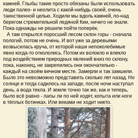
камней. Глыбы такие просто обязаны были использовать
люди палео- и неолита с какой-нибудь своей, очень
таинственной целью. Ходили мы вдоль камней, по-над
берегом стремительной ледяной Кии, ничего не знали.
Пока однажды не решили пойти поперёк.
А там открылся поросший лесом склон горы - сначала
пологий, потом не очень. И вот уже за деревьями
возвысилась круча, от которой наши непоколебимые
явно когда-то откололись. Потом их волокло и влекло
под воздействием природных явлений вниз по склону,
пока, наконец, не закрепились они окончательно -
каждый на своём вечном месте. Замерли и так замшели.
Было это невозможно представить сколько лет назад. Но
солнце и тогда садилось на западе, после ночи наступал
день, а вода текла. И земле точно так же, как и теперь,
было всё равно - лапы ли по ней ходят, копыта или ноги
в тёплых ботинках. Или веками не ходит никто.