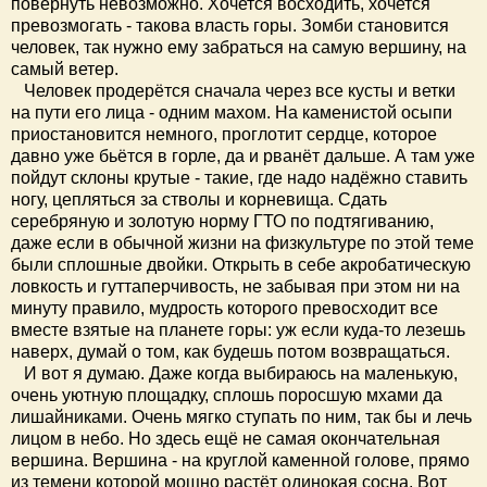
повернуть невозможно. Хочется восходить, хочется
превозмогать - такова власть горы. Зомби становится
человек, так нужно ему забраться на самую вершину, на
самый ветер.
Человек продерётся сначала через все кусты и ветки
на пути его лица - одним махом. На каменистой осыпи
приостановится немного, проглотит сердце, которое
давно уже бьётся в горле, да и рванёт дальше. А там уже
пойдут склоны крутые - такие, где надо надёжно ставить
ногу, цепляться за стволы и корневища. Сдать
серебряную и золотую норму ГТО по подтягиванию,
даже если в обычной жизни на физкультуре по этой теме
были сплошные двойки. Открыть в себе акробатическую
ловкость и гуттаперчивость, не забывая при этом ни на
минуту правило, мудрость которого превосходит все
вместе взятые на планете горы: уж если куда-то лезешь
наверх, думай о том, как будешь потом возвращаться.
И вот я думаю. Даже когда выбираюсь на маленькую,
очень уютную площадку, сплошь поросшую мхами да
лишайниками. Очень мягко ступать по ним, так бы и лечь
лицом в небо. Но здесь ещё не самая окончательная
вершина. Вершина - на круглой каменной голове, прямо
из темени которой мощно растёт одинокая сосна. Вот