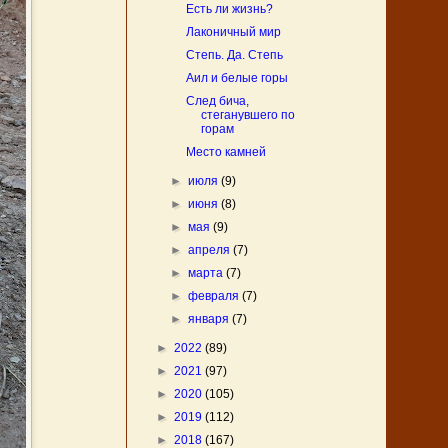
Есть ли жизнь?
Лаконичный мир
Степь. Да. Степь
Аил и белые горы
След бича,
стеганувшего по
горам
Место камней
►
июля
(9)
►
июня
(8)
►
мая
(9)
►
апреля
(7)
►
марта
(7)
►
февраля
(7)
►
января
(7)
►
2022
(89)
►
2021
(97)
►
2020
(105)
►
2019
(112)
►
2018
(167)