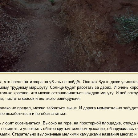
 что после пяти жара на убыль не пойдёт. Она как будто даже усилится
амому трудному маршруту. Солнце будет работать за двоих. И очень хоро
только красное, что можно останавливаться каждую минуту. И всё вокру
ы, чистоты красок и великого равнодушия.
леко не предел, можно забраться выше. И дорога моментально забудет
 не позаботиться и не обозначиться.
любят обозначаться. Высоко на горе, на просторной площадке, откуда 
о посидеть и успокоить сбитое крутым склоном дыхание, обнаружилась 
ь были. Старательно выложенные мелкими камушками названия многих и 