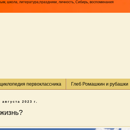
рым, школа, литература,праздники, личность, Сибирь, воспоминания
циклопедия первоклассника
Глеб Ромашкин и рубашки
0 августа 2023 г.
 жизнь?