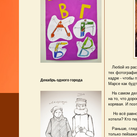
Любой из расс
тех фотографи
кадре - чтобы 
Декабрь одного города
Марсе как будт
На самом деле
на то, что дор
корявая. И поэ
Но всё равно: 
хотели? Кто пе
Раньше, глядя
только пейзажи