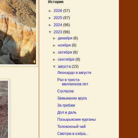
История
►
2026
(57)
►
2025
(97)
►
2024
(96)
▼
2023
(96)
►
декабря
(6)
►
ноября
(6)
►
октября
(6)
►
сентября
(9)
▼
августа
(15)
Леонардо в августе
Раз в триста
миллионов лет
Согласие
Замыкание круга
За грибам
Дол и даль
Пазырыкские курганы
Толоконный чай
Смотрю в озёра...