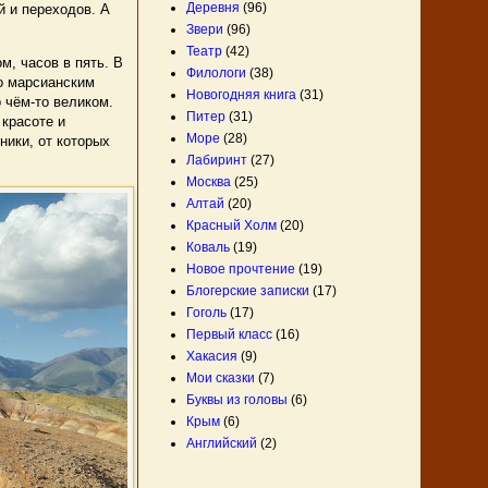
Деревня
(96)
й и переходов. А
Звери
(96)
Театр
(42)
, часов в пять. В
Филологи
(38)
по марсианским
Новогодняя книга
(31)
о чём-то великом.
Питер
(31)
 красоте и
Море
(28)
ники, от которых
Лабиринт
(27)
Москва
(25)
Алтай
(20)
Красный Холм
(20)
Коваль
(19)
Новое прочтение
(19)
Блогерские записки
(17)
Гоголь
(17)
Первый класс
(16)
Хакасия
(9)
Мои сказки
(7)
Буквы из головы
(6)
Крым
(6)
Английский
(2)