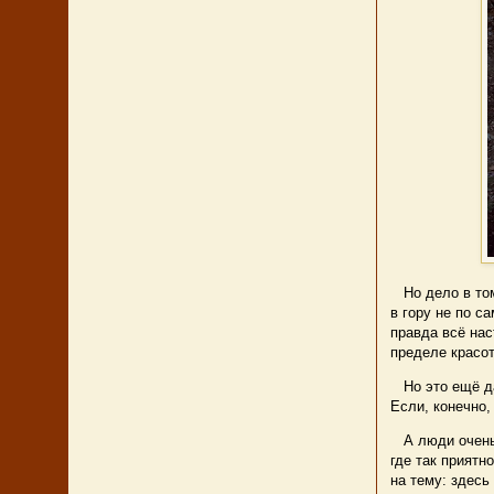
Но дело в том,
в гору не по с
правда всё нас
пределе красот
Но это ещё да
Если, конечно,
А люди очень 
где так приятн
на тему: здес