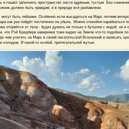
ь и пошёл заполнять пространство листа ядрёным, густым. Без сомнени
жник должен быть правдив, и в природе всё разбавлено.
могут быть пейзажи. Особенно если высадиться на Марс летним вечером
ара как раз пойдёт постепенно на убыль. Можно спокойно карабкаться 
ова оторвётся от тела - будет думать не только о бутылке с водой, но и 
м, что Рэй Бредбери наверняка тоже видел на Земле что-то подобное по
де чем улететь на Марс в своей писательской Вселенной и написать хро
и холодом. И какой-то особой, притягательной жутью.