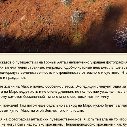
казов о путешествии на Горный Алтай непременно украшен фотография
ях запечатлены странные, неправдоподобно красные пейзажи, лучше все
подчеркнуть величественность и отрешённость от земного и суетного. Чт
о и правда нет.
 жизни на Марсе полно, особенно летом. Экспедиции следуют одна за 
ога на Марс ведёт хоть и не очень длинная, но полностью ужасная: пыль
тому кажется бесконечной - много-много световых летних минут.
поехали! Там потом ещё отдельно за вход на Марс нужно будет заплати
рвым купил Марс на этой Земле, того и плюшки.
 на фотографии алтайских путешественников, я испытывала не то чтобы
 не могут быть настолько красными. Неправдоподобно красными - как б