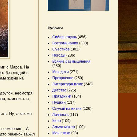
Рубрики
Сибирь-глушь
(456)
Воспоминания
(338)
Съестное
(302)
Погоды
(286)
Всякие размышления
(280)
ми с Марса. На
Мои дети
(271)
го без людей в
обы жизни на
Прекрасное
(250)
Литература плюс
(248)
Детство
(225)
другой, несмотря
Праздники
(164)
ная, каменистая,
Пушкин
(137)
Случай из жизни
(126)
ть. Ну, а как мы
Личность
(117)
Кино
(109)
Альма матер
(100)
 сомнения... А
Мои стихи
(98)
удто ребёнок забыл