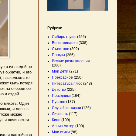
Рубрики
Сибирь-глушь
(456)
Воспоминания
(338)
Съестное
(302)
Погоды
(286)
Всякие размышления
(280)
у-то из людей не
Мои дети
(271)
з обратно, и его
й, насколько это
Прекрасное
(250)
может быть потеря
Литература плюс
(248)
нок на очередное
Детство
(225)
но и отдай.
Праздники
(164)
Пушкин
(137)
ю мякоть. Один
Случай из жизни
(126)
апами, и лапы в
Личность
(117)
х тоже можно
уз и начинается
Кино
(109)
Альма матер
(100)
Мои стихи
(98)
ихо и настойчиво