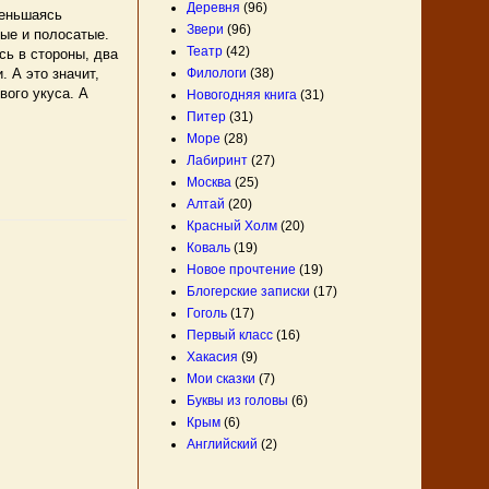
Деревня
(96)
меньшаясь
Звери
(96)
тые и полосатые.
Театр
(42)
сь в стороны, два
 А это значит,
Филологи
(38)
вого укуса. А
Новогодняя книга
(31)
Питер
(31)
Море
(28)
Лабиринт
(27)
Москва
(25)
Алтай
(20)
Красный Холм
(20)
Коваль
(19)
Новое прочтение
(19)
Блогерские записки
(17)
Гоголь
(17)
Первый класс
(16)
Хакасия
(9)
Мои сказки
(7)
Буквы из головы
(6)
Крым
(6)
Английский
(2)