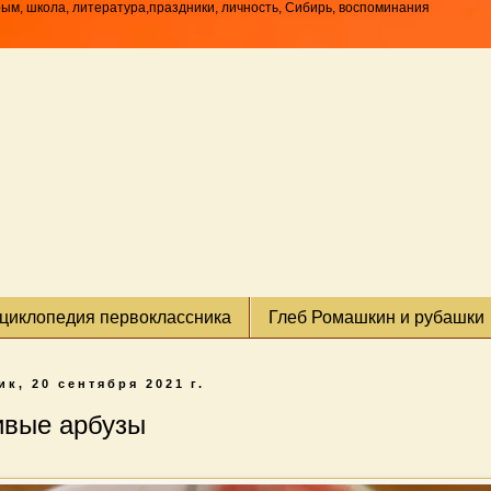
рым, школа, литература,праздники, личность, Сибирь, воспоминания
циклопедия первоклассника
Глеб Ромашкин и рубашки
к, 20 сентября 2021 г.
вые арбузы