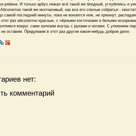
ке рябина. И только арбуз лежал всё такой же бледный, углубляясь и у
Абсолютно такой же молчаливый, как все его спелые собратья - хвоста
о самой последней минуты, пока не вонзится нож, не хрюкнут, распадая
 этот раз абсолютно красные, с чёрными косточками и белыми искорками.
олпимся вокруг, сами залезем внутрь с руками и ногами. С упоением пер
 не оставим. Придумаем в этот раз другое какое-нибудь доброе дело.
ариев нет:
ть комментарий