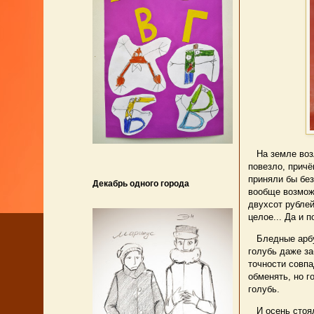
На земле возл
повезло, причё
приняли бы без
Декабрь одного города
вообще возможн
двухсот рублей
целое... Да и 
Бледные арбуз
голубь даже за
точности совпа
обменять, но г
голубь.
И осень стояла