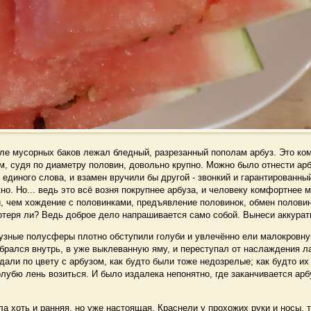
е мусорных баков лежал бледный, разрезанный пополам арбуз. Это ком
м, судя по диаметру половин, довольно крупно. Можно было отнести арбу
 единого слова, и взамен вручили бы другой - звонкий и гарантированны
о. Но... ведь это всё возня покрупнее арбуза, и человеку комфортнее 
, чем хождение с половинками, предъявление половинок, обмен полови
потеря ли? Ведь доброе дело напрашивается само собой. Вынеси аккурат
ные полусферы плотно обступили голуби и увлечённо ели малокровну
брался внутрь, в уже выклеванную яму, и переступал от наслаждения л
дали по цвету с арбузом, как будто были тоже недозрелые; как будто и
олубю лень возиться. И было издалека непонятно, где заканчивается арб
 хоть и ранняя, но уже настоящая. Краснели у прохожих руки и носы, т