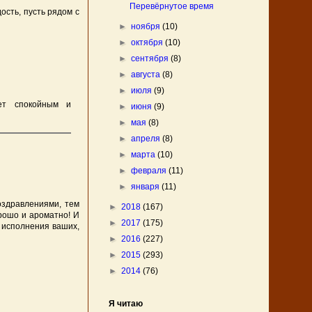
Перевёрнутое время
ость, пусть рядом с
►
ноября
(10)
►
октября
(10)
►
сентября
(8)
►
августа
(8)
►
июля
(9)
ет спокойным и
►
июня
(9)
►
мая
(8)
►
апреля
(8)
►
марта
(10)
►
февраля
(11)
►
января
(11)
оздравлениями, тем
►
2018
(167)
орошо и ароматно! И
►
2017
(175)
 исполнения ваших,
►
2016
(227)
►
2015
(293)
►
2014
(76)
Я читаю