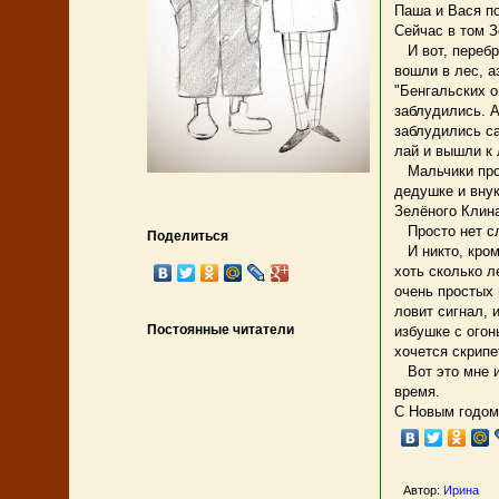
Паша и Вася п
Сейчас в том З
И вот, перебр
вошли в лес, а
"Бенгальских о
заблудились. А
заблудились с
лай и вышли к 
Мальчики прож
дедушке и внук
Зелёного Клина
Просто нет сл
Поделиться
И никто, кроме
хоть сколько л
очень простых 
ловит сигнал, 
Постоянные читатели
избушке с огон
хочется скрипе
Вот это мне и 
время.
С Новым годом
Автор:
Ирина