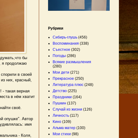
Рубрики
Сибирь-глушь
(456)
Воспоминания
(338)
Съестное
(302)
Погоды
(286)
 думать,что бы
Всякие размышления
с, я продолжаю
(280)
Мои дети
(271)
 спорили в своей
Прекрасное
(250)
из них, красный,
Литература плюс
(248)
Детство
(225)
 - такая верная
места в нём хватит
Праздники
(164)
Пушкин
(137)
найти своё.
Случай из жизни
(126)
Личность
(117)
й опушке". Автор
Кино
(109)
е удивлялась: имя
Альма матер
(100)
Мои стихи
(98)
мальчика - Коля,