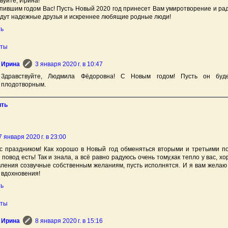
вуйте, Ирина!
пившим годом Вас! Пусть Новый 2020 год принесет Вам умиротворение и рад
дут надежные друзья и искреннее любящие родные люди!
ть
еты
Ирина
3 января 2020 г. в 10:47
Здравствуйте, Людмила Фёдоровна! С Новым годом! Пусть он буд
плодотворным.
ить
7 января 2020 г. в 23:00
с праздником! Как хорошо в Новый год обменяться вторыми и третьими п
 повод есть! Так и знала, а всё равно радуюсь очень тому,как тепло у вас, х
ления созвучные собственным желаниям, пусть исполнятся. И я вам желаю
 вдохновения!
ть
еты
Ирина
8 января 2020 г. в 15:16