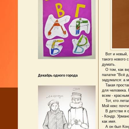
Вот и новый, в
такого нового 
думать.
О том, как ви
палатке "Всё д
Декабрь одного города
задумался: а м
Такая простая 
для человека. 
всем - красны
Тот, кто летал
Мой кекс почти
В детстве я о
- Кондр. Урман
как имя.
А он был Кондр