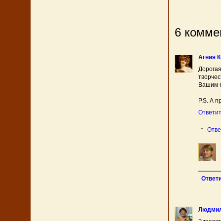
6 комме
Агния К
Дорогая
творче
Вашим б
P.S. А 
Ответи
Отв
Ответ
Людмил