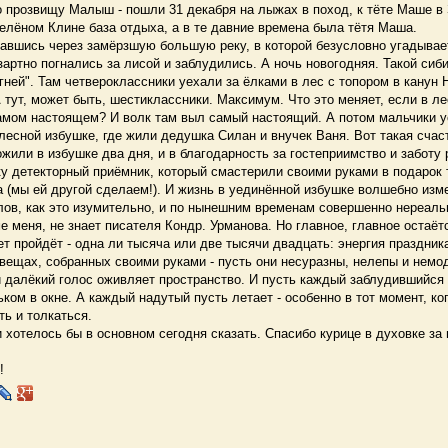
о прозвищу Малыш - пошли 31 декабря на лыжах в поход, к тёте Маше в
елёном Клине база отдыха, а в те давние времена была тётя Маша.
авшись через замёрзшую большую реку, в которой безусловно угадывае
зартно погнались за лисой и заблудились. А ночь новогодняя. Такой сиб
гней". Там четвероклассники уехали за ёлками в лес с топором в канун 
 тут, может быть, шестиклассники. Максимум. Что это меняет, если в ле
амом настоящем? И волк там выл самый настоящий. А потом мальчики 
лесной избушке, где жили дедушка Силан и внучек Ваня. Вот такая счас
или в избушке два дня, и в благодарность за гостеприимство и заботу
у детекторный приёмник, который смастерили своими руками в подарок 
 (мы ей другой сделаем!). И жизнь в уединённой избушке волшебно изм
ов, как это изумительно, и по нынешним временам совершенно нереаль
 меня, не знает писателя Кондр. Урманова. Но главное, главное остаё
ет пройдёт - одна ли тысяча или две тысячи двадцать: энергия праздник
вещах, собранных своими руками - пусть они несуразны, нелепы и немо
и далёкий голос оживляет пространство. И пусть каждый заблудившийся
ьком в окне. А каждый надутый пусть летает - особенно в тот момент, ко
ть и толкаться.
хотелось бы в основном сегодня сказать. Спасибо курице в духовке за
!