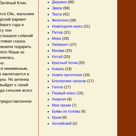
Деревня
(96)
 Зелёный Клин.
Звери
(96)
тся Обь, мальчики
Театр
(42)
ирский вариант
Филологи
(38)
Нового года и
Новогодняя книга
(31)
су они
Питер
(31)
услышали собачий
Море
(28)
тливая сказка.
Лабиринт
(27)
 решили подарить
Москва
(25)
тёте Маше из
Алтай
(20)
енилась.
Красный Холм
(20)
но.
тся неизменным,
Коваль
(19)
а заключается в
Новое прочтение
(19)
дны. Но антенна
Блогерские записки
(17)
 выйдет к своей
Гоголь
(17)
гда сильнее всего
Первый класс
(16)
Хакасия
(9)
 предоставленное
Мои сказки
(7)
Буквы из головы
(6)
Крым
(6)
Английский
(2)