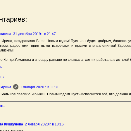
нтариев:
нигина
31 декабря 2019 г. в 21:47
 Ирина, поздравляю Вас с Новым годом! Пусть он будет добрым, благопол
ством, радостями, приятными встречами и яркими впечатлениями! Здоров
лизким!
про Кондр.Урманова и вправду раньше не слышала, хотя и работала в детской 
ть
еты
Ирина
1 января 2020 г. в 11:31
Большое спасибо, Агния! С Новым годом! Пусть исполнится всё, что должно 
ить
а Кишкунова
2 января 2020 г. в 18:16