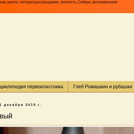
рым, школа, литература,праздники, личность, Сибирь, воспоминания
циклопедия первоклассника
Глеб Ромашкин и рубашки
1 декабря 2019 г.
овый