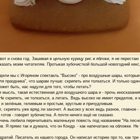
от и снова год. Зашивая в цельную курицу рис и яблоки, я не перестаю
сказать моим читателям. Протыкая зубочисткой большой новогодний кек
дели мы с Игоряном спектакль "Высоко" - про воздушные шары, которые
ля праздника", что шарам лучше: скрипеть или толкаться. И только один 
ожет быть, нас надули для того, чтобы летать?
мысль, такая естественная для воздушного шара и - прочь иносказания!
Не скрипеть, не толкаться, а летать. Ведь высоко не имеет пределов, и 
м и зелёным, гелиевым и простым, круглым и причудливым.
, скрипеть уже вряд ли захочет. А высоко у всех ведь разное, главное - 
 готов - говорит зубочистка. А почти ничего ещё не сказано.
чень любила перечитывать маленькую повесть под названием "На лесно
ов. Я прямо так и думала, что он Кондр. - как напечатано на обложке. Н
атий. Писатель из нашего города. Он написал историю про то, как три 