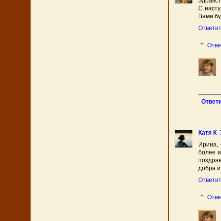
Здравст
С насту
Вами бу
Ответи
Отв
Ответ
Катя К
Ирина, 
более и
поздрав
добра и
Ответи
Отв