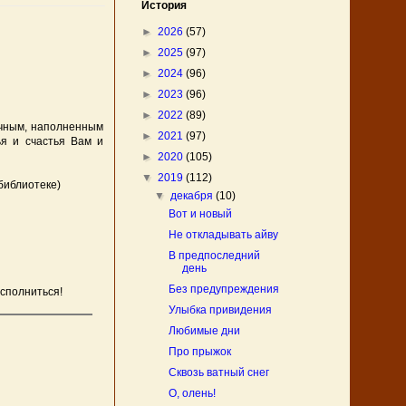
История
►
2026
(57)
►
2025
(97)
►
2024
(96)
►
2023
(96)
►
2022
(89)
учным, наполненным
►
2021
(97)
ья и счастья Вам и
►
2020
(105)
▼
2019
(112)
библиотеке)
▼
декабря
(10)
Вот и новый
Не откладывать айву
В предпоследний
день
Без предупреждения
исполниться!
Улыбка привидения
Любимые дни
Про прыжок
Сквозь ватный снег
О, олень!