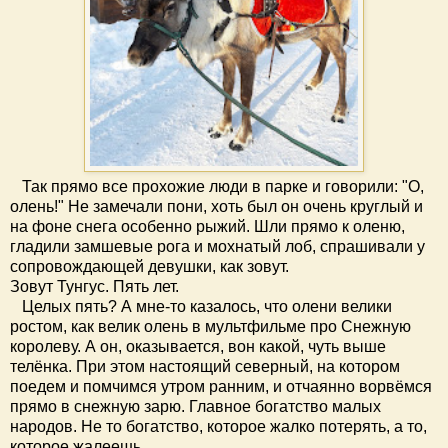
Так прямо все прохожие люди в парке и говорили: "О,
олень!" Не замечали пони, хоть был он очень круглый и
на фоне снега особенно рыжий. Шли прямо к оленю,
гладили замшевые рога и мохнатый лоб, спрашивали у
сопровождающей девушки, как зовут.
Зовут Тунгус. Пять лет.
Целых пять? А мне-то казалось, что олени велики
ростом, как велик олень в мультфильме про Снежную
королеву. А он, оказывается, вон какой, чуть выше
телёнка. При этом настоящий северный, на котором
поедем и помчимся утром ранним, и отчаянно ворвёмся
прямо в снежную зарю. Главное богатство малых
народов. Не то богатство, которое жалко потерять, а то,
которое жалеешь.