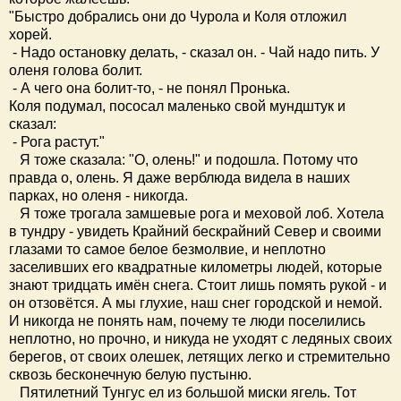
"Быстро добрались они до Чурола и Коля отложил
хорей.
- Надо остановку делать, - сказал он. - Чай надо пить. У
оленя голова болит.
- А чего она болит-то, - не понял Пронька.
Коля подумал, пососал маленько свой мундштук и
сказал:
- Рога растут."
Я тоже сказала: "О, олень!" и подошла. Потому что
правда о, олень. Я даже верблюда видела в наших
парках, но оленя - никогда.
Я тоже трогала замшевые рога и меховой лоб. Хотела
в тундру - увидеть Крайний бескрайний Север и своими
глазами то самое белое безмолвие, и неплотно
заселивших его квадратные километры людей, которые
знают тридцать имён снега. Стоит лишь помять рукой - и
он отзовётся. А мы глухие, наш снег городской и немой.
И никогда не понять нам, почему те люди поселились
неплотно, но прочно, и никуда не уходят с ледяных своих
берегов, от своих олешек, летящих легко и стремительно
сквозь бесконечную белую пустыню.
Пятилетний Тунгус ел из большой миски ягель. Тот