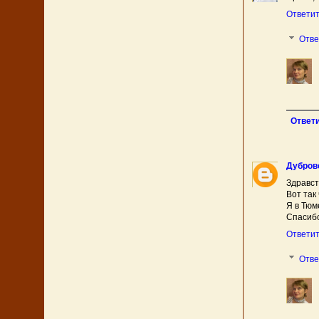
Ответи
Отв
Ответ
Дубров
Здравст
Вот так
Я в Тюм
Спасибо
Ответи
Отв