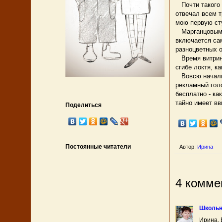
Почти такого 
отвечал всем т
мою первую сту
Марганцовым ц
включается сам
разноцветных о
Время витрин,
сгибе локтя, к
Вовсю началис
рекламный голо
бесплатно - ка
тайно имеет вв
Поделиться
Постоянные читатели
Автор:
Ирина
4 комме
Школьн
Ирина, 