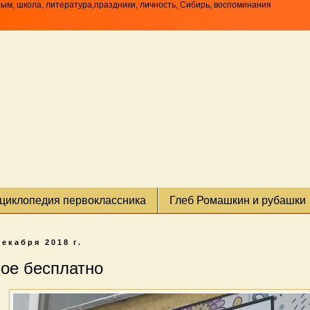
рым, школа, литература,праздники, личность, Сибирь, воспоминания
циклопедия первоклассника
Глеб Ромашкин и рубашки
декабря 2018 г.
ое бесплатно