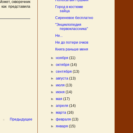
Полосатый Пушкин
Может, скворечник
 как представила
Город в костюме
зайца
Сиреневое бесплатно
"Энциклопедия
первоклассника"
Не...
Не до потери очков
Книга раньше меня
►
ноября
(11)
►
октября
(14)
►
сентября
(13)
►
августа
(13)
►
июля
(13)
►
июня
(14)
►
мая
(17)
►
апреля
(14)
►
марта
(16)
Предыдущее
►
февраля
(13)
►
января
(15)