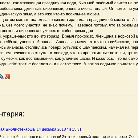
цвета, как утекающая праздничная вода, был мой любимый свитер на пе
ребованиям: длинный, сиреневый, очень и очень тёплый. Он помог не ум
денческую зиму, а это уже что-то посильнее любви.
ветом мигает, вслед за красным, гирлянда в праздничной комнате. Ино
а, без моего участия, не знаю почему. Наверное потому, что за окном д
гоньков и сиреневых сумерек в любое время дня.
 украшенных кто во что горазд. Время прохожих. Женщина в норковой ш
ак ребёнка, увесистый ананас. Ананасы в меху - это что-то сибирское, на
ь ананасы, столпились поверх бутылок с шампанским, намекая на перв
с пел неизвестно откуда, отовсюду, что-то про натяжные потолки, трети
к сумерки, как воспоминания, как уличные шары. И казалось, что на сам
иду небо: третье бесплатно, и шестое тоже. А вот за седьмое придётся 
нтария:
ая Библиотекарша
14 декабря 2018 г. в 15:31
Вы - поэт бесспорно и однозначно! Этот сиреневый пост - стихи в прозе. Очен