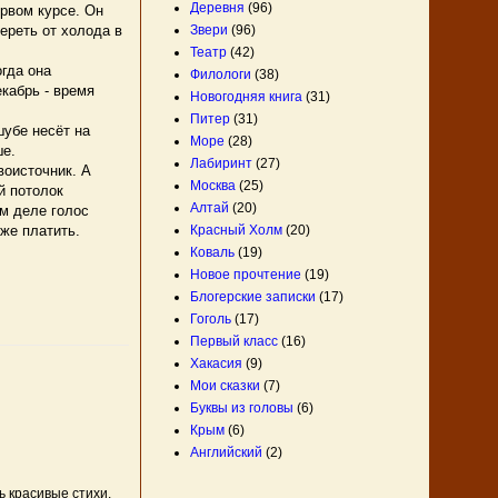
Деревня
(96)
рвом курсе. Он
Звери
(96)
ереть от холода в
Театр
(42)
гда она
Филологи
(38)
екабрь - время
Новогодняя книга
(31)
Питер
(31)
убе несёт на
Море
(28)
ше.
Лабиринт
(27)
оисточник. А
Москва
(25)
й потолок
Алтай
(20)
ом деле голос
Красный Холм
(20)
уже платить.
Коваль
(19)
Новое прочтение
(19)
Блогерские записки
(17)
Гоголь
(17)
Первый класс
(16)
Хакасия
(9)
Мои сказки
(7)
Буквы из головы
(6)
Крым
(6)
Английский
(2)
ь красивые стихи.