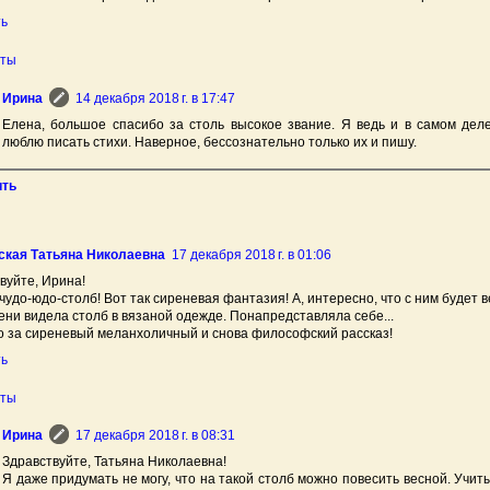
ть
еты
Ирина
14 декабря 2018 г. в 17:47
Елена, большое спасибо за столь высокое звание. Я ведь и в самом дел
люблю писать стихи. Наверное, бессознательно только их и пишу.
ить
ская Татьяна Николаевна
17 декабря 2018 г. в 01:06
вуйте, Ирина!
 чудо-юдо-столб! Вот так сиреневая фантазия! А, интересно, что с ним будет 
ени видела столб в вязаной одежде. Понапредставляла себе...
 за сиреневый меланхоличный и снова философский рассказ!
ть
еты
Ирина
17 декабря 2018 г. в 08:31
Здравствуйте, Татьяна Николаевна!
Я даже придумать не могу, что на такой столб можно повесить весной. Учиты