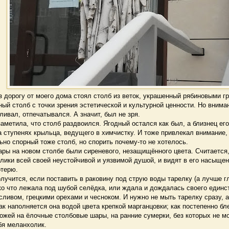
дорогу от моего дома стоял столб из веток, украшенный рябиновыми г
ый столб с точки зрения эстетической и культурной ценности. Но внима
ливал, отпечатывался. А значит, был не зря.
метила, что столб раздвоился. Ягодный остался как был, а близнец ег
а ступенях крыльца, ведущего в химчистку. И тоже привлекал внимание, 
но спорный тоже столб, но спорить почему-то не хотелось.
ы на новом столбе были сиреневого, незащищённого цвета. Считается, 
ики всей своей неустойчивой и уязвимой душой, и видят в его насыще
терю.
учится, если поставить в раковину под струю воды тарелку (а лучше гл
ко что лежала под шубой селёдка, или ждала и дождалась своего един
сливом, грецкими орехами и чесноком. И нужно не мыть тарелку сразу, 
ак наполняется она водой цвета крепкой марганцовки; как постепенно бл
ожей на ёлочные столбовые шары, на ранние сумерки, без которых не м
я меланхолик.