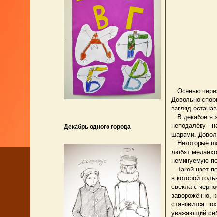
Осенью через 
Довольно спорн
взгляд останав
В декабре я за
неподалёку - н
Декабрь одного города
шарами. Доволь
Некоторые шар
любят меланхол
неминуемую по
Такой цвет пол
в которой толь
свёкла с черно
заворожённо, к
становится пох
уважающий себ