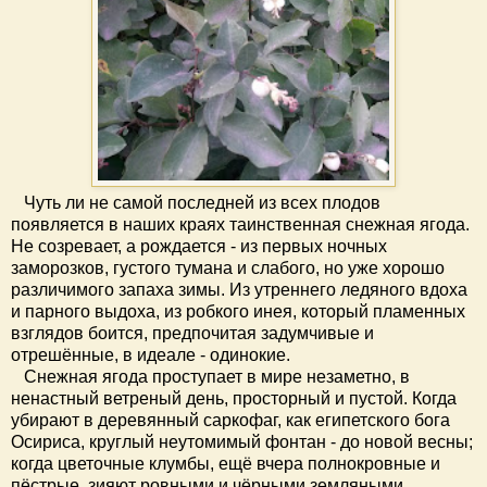
Чуть ли не самой последней из всех плодов
появляется в наших краях таинственная снежная ягода.
Не созревает, а рождается - из первых ночных
заморозков, густого тумана и слабого, но уже хорошо
различимого запаха зимы. Из утреннего ледяного вдоха
и парного выдоха, из робкого инея, который пламенных
взглядов боится, предпочитая задумчивые и
отрешённые, в идеале - одинокие.
Снежная ягода проступает в мире незаметно, в
ненастный ветреный день, просторный и пустой. Когда
убирают в деревянный саркофаг, как египетского бога
Осириса, круглый неутомимый фонтан - до новой весны;
когда цветочные клумбы, ещё вчера полнокровные и
пёстрые, зияют ровными и чёрными земляными