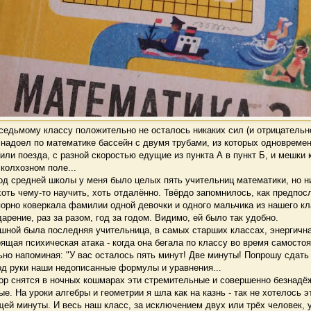
едьмому классу положительно не осталось никаких сил (и отрицательн
к надоел по математике бассейн с двумя трубами, из которых одновремен
или поезда, с разной скоростью едущие из пункта А в пункт Б, и мешки 
колхозном поле...
д средней школы у меня было целых пять учительниц математики, но ни
оть чему-то научить, хоть отдалённо. Твёрдо запомнилось, как предпос
орно коверкала фамилии одной девочки и одного мальчика из нашего кл
арение, раз за разом, год за годом. Видимо, ей было так удобно.
ной была последняя учительница, в самых старших классах, энергична
ящая психическая атака - когда она бегала по классу во время самосто
ьно напоминая: "У вас осталось пять минут! Две минуты! Попрошу сдать 
од руки наши недописанные формулы и уравнения...
р снятся в ночных кошмарах эти стремительные и совершенно безнадё
е. На уроки алгебры и геометрии я шла как на казнь - так не хотелось э
ей минуты. И весь наш класс, за исключением двух или трёх человек, 