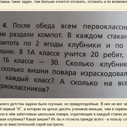
аешь таких задач, тем больше хочется отсекать, отсекать и по возможн
оего детства задачи были скучные, но правдоподобные. В них не мог з
 первый "А", в котором на целых десять учеников меньше, чем в первом
ли в нём заботливые школьные повара, отделяющие в каждый стакан ро
акая клубника? Какая вишня? Их бы я отсекла прежде всего - в пользу с
ая из вместительной серой кастрюли.