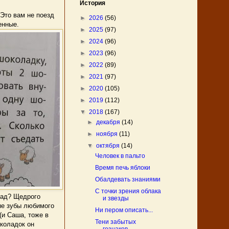
История
Это вам не поезд
►
2026
(56)
енные.
►
2025
(97)
►
2024
(96)
►
2023
(96)
►
2022
(89)
►
2021
(97)
►
2020
(105)
►
2019
(112)
▼
2018
(167)
►
декабря
(14)
►
ноября
(11)
▼
октября
(14)
Человек в пальто
Время печь яблоки
Обалдевать знаниями
С точки зрения облака
лад? Щедрого
и звезды
ые зубы любимого
Ни пером описать...
(и Саша, тоже в
Тени забытых
околадок он