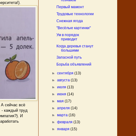
гознаков
ерситета!).
Первый мамонт
Трудовые технологии
Снежная ягода
"Весёлые картинки"
Ум в порядок
приводит
Когда деревья станут
большими
Запасной путь
Борьба объявлений
►
сентября
(13)
►
августа
(13)
►
июля
(13)
►
июня
(14)
►
мая
(17)
 А сейчас всё
►
апреля
(14)
 - каждый труд
►
марта
(16)
импатия?). И
заработать
►
февраля
(13)
►
января
(15)