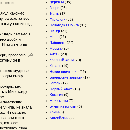
Деревня
(96)
посложнее
Звери
(96)
янул какой-то
Театр
(42)
, за всё, за всё.
Филологи
(38)
очки у нас из-под
Новогодняя книга
(31)
Питер
(31)
: ведь сама-то я
Море
(28)
омню дроби и
Лабиринт
(27)
 И ни за что не
Москва
(25)
Алтай
(20)
ьери, проверяющий
Красный Холм
(20)
оэтому он и
Коваль
(19)
й, когда мудрёная
Новое прочтение
(19)
у задач смогу
Блогерские записки
(17)
Гоголь
(17)
орядок, как
Первый класс
(16)
ть к Минотавру.
Хакасия
(9)
ом...
Мои сказки
(7)
 и положение
Буквы из головы
(6)
е учила, не знала.
Крым
(6)
ах. И неважно,
 начали с его
Английский
(2)
о, которое
увствовать своё