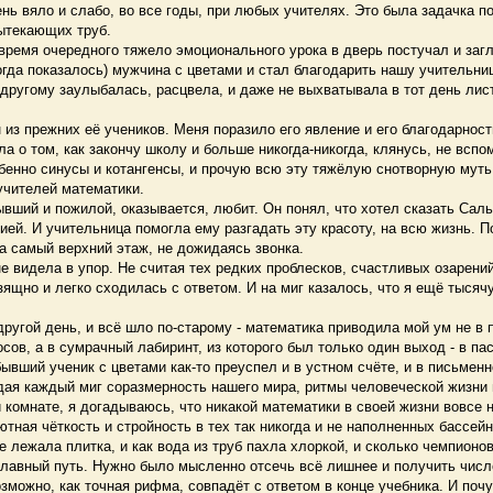
нь вяло и слабо, во все годы, при любых учителях. Это была задачка 
ытекающих труб.
емя очередного тяжело эмоционального урока в дверь постучал и загл
огда показалось) мужчина с цветами и стал благодарить нашу учительницу
-другому заулыбалась, расцвела, и даже не выхватывала в тот день лист
з прежних её учеников. Меня поразило его явление и его благодарность
ла о том, как закончу школу и больше никогда-никогда, клянусь, не всп
бенно синусы и котангенсы, и прочую всю эту тяжёлую снотворную муть.
учителей математики.
вший и пожилой, оказывается, любит. Он понял, что хотел сказать Сал
ией. И учительница помогла ему разгадать эту красоту, на всю жизнь. П
а самый верхний этаж, не дожидаясь звонка.
не видела в упор. Не считая тех редких проблесков, счастливых озарени
зящно и легко сходилась с ответом. И на миг казалось, что я ещё тысяч
угой день, и всё шло по-старому - математика приводила мой ум не в п
ов, а в сумрачный лабиринт, из которого был только один выход - в пас
вший ученик с цветами как-то преуспел и в устном счёте, и в письменн
дая каждый миг соразмерность нашего мира, ритмы человеческой жизни
 комнате, я догадываюсь, что никакой математики в своей жизни вовсе н
тная чёткость и стройность в тех так никогда и не наполненных бассейн
не лежала плитка, и как вода из труб пахла хлоркой, и сколько чемпионов
лавный путь. Нужно было мысленно отсечь всё лишнее и получить числ
зможно, как точная рифма, совпадёт с ответом в конце учебника. И поч