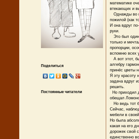
математике оче
втекающих и в
Однажды во вр
пожилой (как т
И она вдруг по
руки.
Это был один и
только и мечта
пропорции, осо
вспомню всех 
А вот этот, бы
алгебру гармон
Поделиться
принёс цветы н
Я эту красоту 
задача вдруг и
решить.
Постоянные читатели
Но приходил др
обещал Ломонос
Но ведь тот бы
Сейчас, наблю
мебели в своей
Но была абсолю
какая на его д
дорожек свой с
единственно во