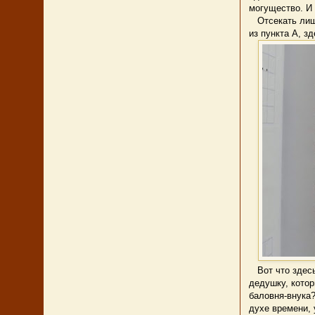
могущество. И
Отсекать лишн
из пункта А, з
Вот что здесь
дедушку, кото
баловня-внука?
духе времени, 