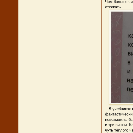
Чем больше чит
отсекать.
В учебниках м
фантастический
невозможны бы
и три вишни. К
чуть тёплого ч