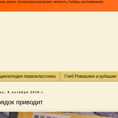
рым, школа, литература,праздники, личность, Сибирь, воспоминания
циклопедия первоклассника
Глеб Ромашкин и рубашки
к, 8 октября 2018 г.
рядок приводит