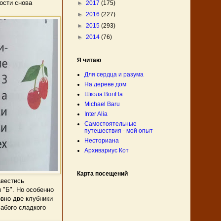
ости снова
►
2017
(175)
►
2016
(227)
►
2015
(293)
►
2014
(76)
Я читаю
Для сердца и разума
На дереве дом
Школа ВолНа
Michael Baru
Inter Alia
Самостоятельные
путешествия - мой опыт
Несториана
Архивариус Кот
Карта посещений
авестись
 "Б". Но особенно
вно две клубники
лабого сладкого