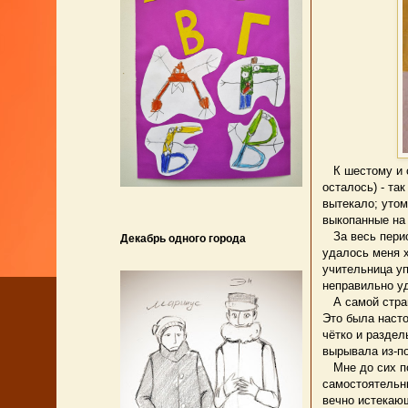
К шестому и с
осталось) - та
вытекало; утом
выкопанные на 
За весь перио
Декабрь одного города
удалось меня х
учительница уп
неправильно уд
А самой страш
Это была насто
чётко и раздел
вырывала из-п
Мне до сих по
самостоятельны
вечно истекающ