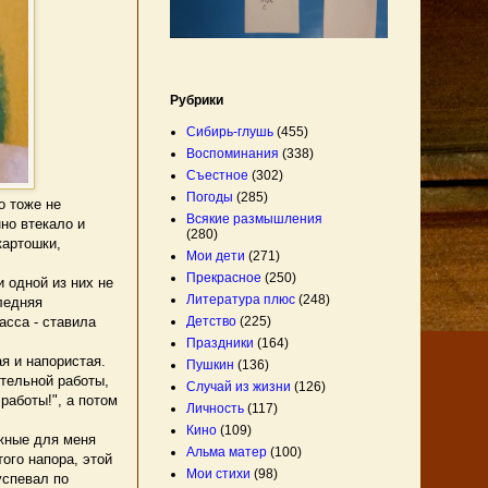
Рубрики
Сибирь-глушь
(455)
Воспоминания
(338)
Съестное
(302)
Погоды
(285)
о тоже не
Всякие размышления
но втекало и
(280)
картошки,
Мои дети
(271)
Прекрасное
(250)
 одной из них не
Литература плюс
(248)
ледняя
Детство
(225)
асса - ставила
Праздники
(164)
я и напористая.
Пушкин
(136)
ятельной работы,
Случай из жизни
(126)
работы!", а потом
Личность
(117)
Кино
(109)
жные для меня
Альма матер
(100)
того напора, этой
Мои стихи
(98)
успевал по