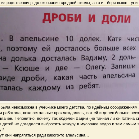
из родственницы до окончания средней школы, а то и - бери выше - унив
была невозможна в учебнике моего детства, по идейным соображениям.
я работала, пока остальные прохлаждались, вот ей и долек больше всех
лачен. Непонятно, почему так обделён Вадим (не тайная ли он Катина с
з детей не догадался выбросить кожуру в мусорное ведро и тем самым 
у?
 они напрягаться ради какого-то апельсина...