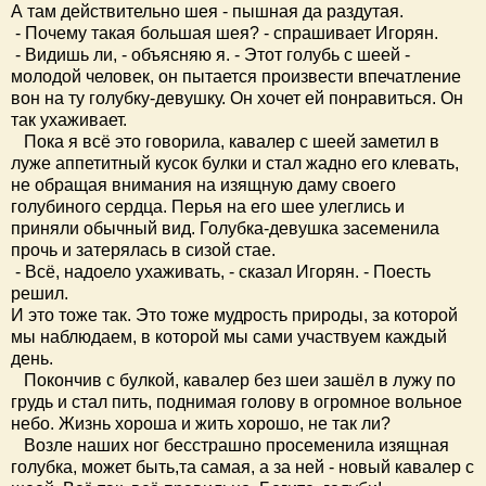
А там действительно шея - пышная да раздутая.
- Почему такая большая шея? - спрашивает Игорян.
- Видишь ли, - объясняю я. - Этот голубь с шеей -
молодой человек, он пытается произвести впечатление
вон на ту голубку-девушку. Он хочет ей понравиться. Он
так ухаживает.
Пока я всё это говорила, кавалер с шеей заметил в
луже аппетитный кусок булки и стал жадно его клевать,
не обращая внимания на изящную даму своего
голубиного сердца. Перья на его шее улеглись и
приняли обычный вид. Голубка-девушка засеменила
прочь и затерялась в сизой стае.
- Всё, надоело ухаживать, - сказал Игорян. - Поесть
решил.
И это тоже так. Это тоже мудрость природы, за которой
мы наблюдаем, в которой мы сами участвуем каждый
день.
Покончив с булкой, кавалер без шеи зашёл в лужу по
грудь и стал пить, поднимая голову в огромное вольное
небо. Жизнь хороша и жить хорошо, не так ли?
Возле наших ног бесстрашно просеменила изящная
голубка, может быть,та самая, а за ней - новый кавалер с