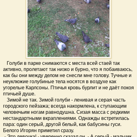
Голуби в парке снимаются с места всей стаей так
активно, пролетают так низко и бурно, что я побаиваюсь,
как бы они между делом не снесли мне голову. Тучные и
неуклюжие голубиные тела носятся в воздухе как
угорелые Карлсоны. Птичья кровь бурлит и не даёт покоя
птичьей душе.
Зимой не так. Зимой голуби - ленивая и серая часть
городского пейзажа; всегда накормлена, к ступающим
человечьим ногам равнодушна. Сизая масса с редкими
нестандартными вкраплениями. Однажды встретилась
пара: один серый, другой белый, как бабусины гуси.
Белого Игорян приметил сразу.
- Это девочка! - уверенно сказал он. - А серый - мальчик.