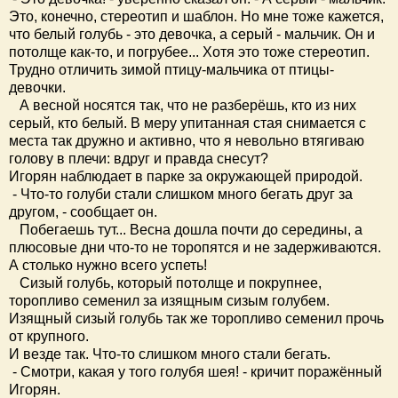
Это, конечно, стереотип и шаблон. Но мне тоже кажется,
что белый голубь - это девочка, а серый - мальчик. Он и
потолще как-то, и погрубее... Хотя это тоже стереотип.
Трудно отличить зимой птицу-мальчика от птицы-
девочки.
А весной носятся так, что не разберёшь, кто из них
серый, кто белый. В меру упитанная стая снимается с
места так дружно и активно, что я невольно втягиваю
голову в плечи: вдруг и правда снесут?
Игорян наблюдает в парке за окружающей природой.
- Что-то голуби стали слишком много бегать друг за
другом, - сообщает он.
Побегаешь тут... Весна дошла почти до середины, а
плюсовые дни что-то не торопятся и не задерживаются.
А столько нужно всего успеть!
Сизый голубь, который потолще и покрупнее,
торопливо семенил за изящным сизым голубем.
Изящный сизый голубь так же торопливо семенил прочь
от крупного.
И везде так. Что-то слишком много стали бегать.
- Смотри, какая у того голубя шея! - кричит поражённый
Игорян.