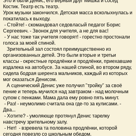
Это и были Денис, его верный друг Мишка и сосед
Костик. Театр есть театр.
Урок музыки закончился. Детская масса всколыхнулась и
покатилась к выходу.
- Стойте! - скомандовал седовласый педагог Борис
Сергеевич. - Звонок для учителя, а не для вас!
- У нас тоже так учителя говорят! - горестно простонали
голоса за моей спиной.
Зрительный зал состоял преимущественно из
организованных детей. Это были вторые и третьи
классы - окрестные продлёнки и продлёнки, приехавшие
издалека на автобусе. За нашей спиной, во втором ряду,
сидела бодрая шеренга мальчиков, каждый из которых
мог оказаться Денисом.
А сценический Денис уже получил "тройку" за своё
пение и теперь мучился над завтраком - над молочным
супом с пенками. Мама дала ему ровно пять минут.
- Раз! - неумолимо считала она где-то за кулисами. -
Два...
- Хотите? - умоляюще протянул Денис тарелку
навстречу зрительному залу.
- Нет! - взревела та половина продлёнки, которой
сегодня повезло со школьным обедом.