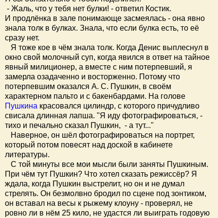
- Жаль, что у тебя нет булки! - ответил Костик.
И продлёнка в зале понимающе засмеялась - она явно
знала толк в булках. Знала, что если булка есть, то её
сразу нет.
Я тоже кое в чём знала толк. Когда Денис выплеснул в
окно свой молочный суп, когда явился в ответ на тайное
явный милиционер, а вместе с ним потерпевший, я
замерла озадаченно и восторженно. Потому что
потерпевшим оказался А. С. Пушкин, в своём
характерном пальто и с бакенбардами. На голове
Пушкина
красовался цилиндр, с которого причудливо
свисала длинная лапша. "Я иду фотографироваться, -
тихо и печально сказал Пушкин, - а тут..."
Наверное, он шёл фотографироваться на портрет,
который потом повесят над доской в кабинете
литературы.
С той минуты все мои мысли были заняты Пушкиным.
При чём тут Пушкин? Что хотел сказать режиссёр? Я
ждала, когда Пушкин выстрелит, но он и не думал
стрелять. Он безмолвно бродил по сцене под зонтиком,
он вставал на весы к рыжему клоуну - проверял, не
ровно ли в нём 25 кило, не удастся ли выиграть годовую