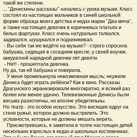
такой же степени.
... "Денискины рассказы" начались с урока музыки. Класс
состоял из настоящих мальчиков в синей школьной
форме образца моего детства и кедах марки "Два мяча",
а также настоящих девочек в коричневых платьях и
белых фартуках. Класс очень натурально толкался,
задирался, шушукался и подхихикивал.
- Вы себя так же ведёте на музыке? - строго спросила
бабушка, сидящая в соседнем кресле, у своей внучки,
аккуратной нарядной девочки лет девяти.
- Нет! - прошептала девочка.
Ну да, так ей бабушка и поверила.
У меня промелькнула невозможная мысль: неужели
Дениса будет играть ребёнок? Как в кино. Рассказы
Драгунского экранизировали многократно, и всякий раз
более или менее удачно. Телевизионные Денисы были
весьма разнотипны, но вполне убедительны.
Но театр - это особое искусство. Это висящее вдруг на
стене ружьё, которое должно выстрелить. Это
условности, которые не должны мешать верить.
Присмотревшись, я заметила в толпе настоящих детей
нескольких взрослых в кедах и школьных костюмчиках.