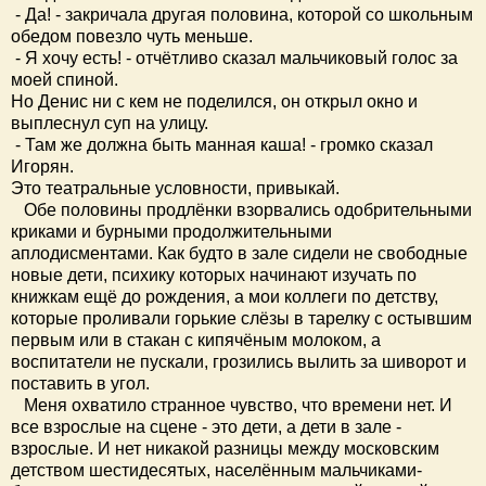
- Да! - закричала другая половина, которой со школьным
обедом повезло чуть меньше.
- Я хочу есть! - отчётливо сказал мальчиковый голос за
моей спиной.
Но Денис ни с кем не поделился, он открыл окно и
выплеснул суп на улицу.
- Там же должна быть манная каша! - громко сказал
Игорян.
Это театральные условности, привыкай.
Обе половины продлёнки взорвались одобрительными
криками и бурными продолжительными
аплодисментами. Как будто в зале сидели не свободные
новые дети, психику которых начинают изучать по
книжкам ещё до рождения, а мои коллеги по детству,
которые проливали горькие слёзы в тарелку с остывшим
первым или в стакан с кипячёным молоком, а
воспитатели не пускали, грозились вылить за шиворот и
поставить в угол.
Меня охватило странное чувство, что времени нет. И
все взрослые на сцене - это дети, а дети в зале -
взрослые. И нет никакой разницы между московским
детством шестидесятых, населённым мальчиками-