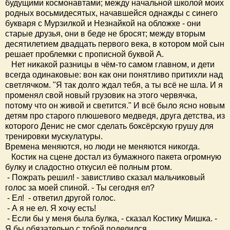
будущими космонавтами; между начальной школой моих
родных восьмидесятых, начавшейся однажды с синего
букваря с Мурзилкой и Незнайкой на обложке - они
старые друзья, они в беде не бросят; между вторым
десятилетием двадцать первого века, в котором мой сын
решает проблемки с прописной буквой А.
Нет никакой разницы в чём-то самом главном, и дети
всегда одинаковые: вон как они понятливо притихли над
светлячком. "Я так долго ждал тебя, а ты всё не шла. И я
променял свой новый грузовик на этого червячка,
потому что он живой и светится." И всё было ясно новым
детям про старого плюшевого медведя, друга детства, из
которого Денис не смог сделать боксёрскую грушу для
тренировки мускулатуры.
Времена меняются, но люди не меняются никогда.
Костик на сцене достал из бумажного пакета огромную
булку и сладостно откусил её полным ртом.
- Пожрать решил! - завистливо сказал мальчиковый
голос за моей спиной. - Ты сегодня ел?
- Ел! - ответил другой голос.
- А я не ел. Я хочу есть!
- Если бы у меня была булка, - сказал Костику Мишка. -
Я бы обязательно с тобой поделился.