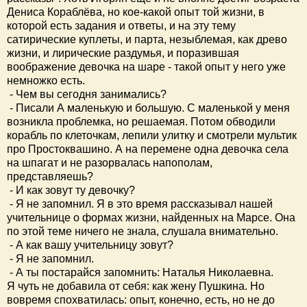
Дениса Кораблёва, но кое-какой опыт той жизни, в
которой есть задания и ответы, и на эту тему
сатирические куплеты, и парта, незыблемая, как древо
жизни, и лирические раздумья, и поразившая
воображение девочка на шаре - такой опыт у него уже
немножко есть.
- Чем вы сегодня занимались?
- Писали А маленькую и большую. С маленькой у меня
возникла проблемка, но решаемая. Потом обводили
корабль по клеточкам, лепили улитку и смотрели мультик
про Простоквашино. А на перемене одна девочка села
на шпагат и не разорвалась напополам,
представляешь?
- И как зовут ту девочку?
- Я не запомнил. Я в это время рассказывал нашей
учительнице о формах жизни, найденных на Марсе. Она
по этой теме ничего не знала, слушала внимательно.
- А как вашу учительницу зовут?
- Я не запомнил.
- А ты постарайся запомнить: Наталья Николаевна.
Я чуть не добавила от себя: как жену Пушкина. Но
вовремя спохватилась: опыт, конечно, есть, но не до