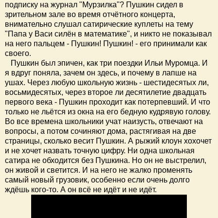
подписку на журнал "Мурзилка"? Пушкин сидел в
зрительном зале во время отчётного концерта,
внимательно слушал сатирические куплеты на тему
"Папа у Васи силён в математике", и никто не показывал
на него пальцем - Пушкин! Пушкин! - его принимали как
своего.
Пушкин был эпичен, как три поездки Ильи Муромца. И
я вдруг поняла, зачем он здесь, и почему в лапше на
ушах. Через любую школьную жизнь - шестидесятых ли,
восьмидесятых, через второе ли десятилетие двадцать
первого века - Пушкин проходит как потерпевший. И что
только не льётся из окна на его бедную кудрявую голову.
Во все времена школьники учат наизусть, отвечают на
вопросы, а потом сочиняют дома, растягивая на две
страницы, сколько весит Пушкин. А рыжий клоун хохочет
и не хочет назвать точную цифру. Ни одна школьная
сатира не обходится без Пушкина. Но он не выстрелил,
он живой и светится. И на него не жалко променять
самый новый грузовик, особенно если очень долго
ждёшь кого-то. А он всё не идёт и не идёт.