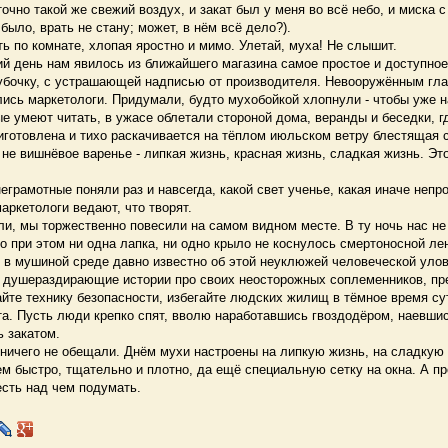
 точно такой же свежий воздух, и закат был у меня во всё небо, и миска 
 было, врать не стану; может, в нём всё дело?).
 по комнате, хлопая яростно и мимо. Улетай, муха! Не слышит.
день нам явилось из ближайшего магазина самое простое и доступное
убочку, с устрашающей надписью от производителя. Невооружённым глаз
ись маркетологи. Придумали, будто мухобойкой хлопнули - чтобы уже н
ые умеют читать, в ужасе облетали стороной дома, веранды и беседки, 
иготовлена и тихо раскачивается на тёплом июльском ветру блестящая 
 не вишнёвое варенье - липкая жизнь, красная жизнь, сладкая жизнь. Это
рамотные поняли раз и навсегда, какой свет ученье, какая иначе непр
ркетологи ведают, что творят.
, мы торжественно повесили на самом видном месте. В ту ночь нас не
о при этом ни одна лапка, ни одно крыло не коснулось смертоносной ле
в мушиной среде давно известно об этой неуклюжей человеческой уловк
 душераздирающие истории про своих неосторожных соплеменников, п
йте технику безопасности, избегайте людских жилищ в тёмное время су
а. Пусть люди крепко спят, вволю наработавшись гвоздодёром, наевшис
 закатом.
ичего не обещали. Днём мухи настроены на липкую жизнь, на сладкую 
м быстро, тщательно и плотно, да ещё специальную сетку на окна. А п
сть над чем подумать.