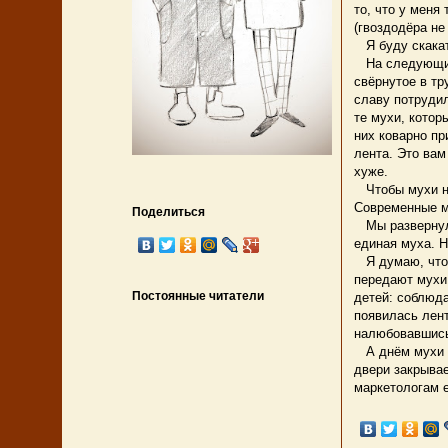
то, что у меня
(гвоздодёра не
Я буду скакать
На следующий 
свёрнутое в тр
славу потрудил
те мухи, котор
них коварно пр
лента. Это вам
хуже.
Чтобы мухи нег
Современные ма
Поделиться
Мы развернули
единая муха. Н
Я думаю, что 
передают мухи
Постоянные читатели
детей: соблюда
появилась лент
налюбовавшись
А днём мухи н
двери закрывае
маркетологам е