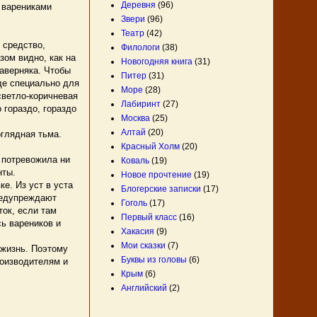
Деревня
(96)
с варениками
Звери
(96)
Театр
(42)
 средство,
Филологи
(38)
ом видно, как на
Новогодняя книга
(31)
аверняка. Чтобы
Питер
(31)
где специально для
Море
(28)
светло-коричневая
Лабиринт
(27)
 гораздо, гораздо
Москва
(25)
Алтай
(20)
оглядная тьма.
Красный Холм
(20)
 потревожила ни
Коваль
(19)
нты.
Новое прочтение
(19)
е. Из уст в уста
Блогерские записки
(17)
редупреждают
Гоголь
(17)
ток, если там
Первый класс
(16)
ь вареников и
Хакасия
(9)
Мои сказки
(7)
жизнь. Поэтому
Буквы из головы
(6)
роизводителям и
Крым
(6)
Английский
(2)