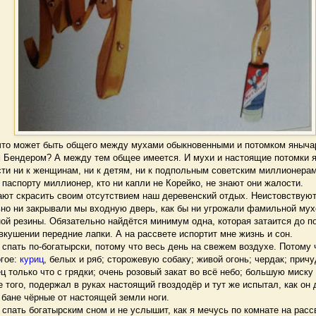
что может быть общего между мухами обыкновенными и потомком яныча
 Бендером? А между тем общее имеется. И мухи и настоящие потомки 
ти ни к женщинам, ни к детям, ни к подпольным советским миллионерам.
паспорту миллионер, кто ни капли не Корейко, не знают они жалости.
т скрасить своим отсутствием наш деревенский отдых. Неистовствуют
ьно ни закрывали мы входную дверь, как бы ни угрожали фамильной мух
ой резины. Обязательно найдётся минимум одна, которая затаится до п
вкушении передние лапки. А на рассвете испортит мне жизнь и сон.
пать по-богатырски, потому что весь день на свежем воздухе. Потому ч
огое:
куриц
, белых и ряб; сторожевую собаку; живой огонь; чердак; прич
ц только что с грядки; очень розовый закат во всё небо; большую миску
 того, подержал в руках настоящий гвоздодёр и тут же испытал, как он 
бане чёрные от настоящей земли ноги.
пать богатырским сном и не услышит, как я мечусь по комнате на расс