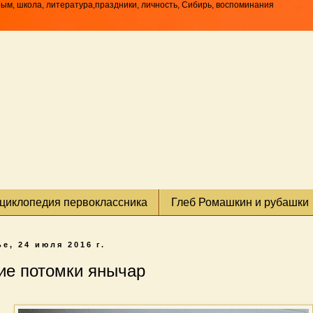
рым, школа, литература,праздники, личность, Сибирь, воспоминания
циклопедия первоклассника
Глеб Ромашкин и рубашки
е, 24 июля 2016 г.
е потомки янычар