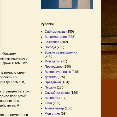
Рубрики
Сибирь-глушь
(455)
Воспоминания
(338)
Съестное
(302)
Погоды
(285)
Всякие размышления
р Остапом
(280)
янычар одинаково
Мои дети
(271)
 Даже к тем, кто
Прекрасное
(250)
Литература плюс
(248)
 в полную силу -
Детство
(225)
обойкой из
оры до времени,
Праздники
(164)
Пушкин
(136)
то увидел за этот
Случай из жизни
(126)
удливо изогнутый
Личность
(117)
 вареников с
Кино
(109)
действует. А
Альма матер
(100)
Мои стихи
(98)
вете, несмотря на