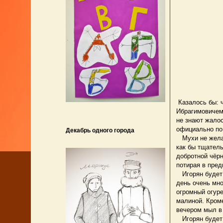
Казалось бы: 
Ибрагимовичем
не знают жалос
официально по 
Декабрь одного города
Мухи не желаю
как бы тщател
добротной чёрн
потирая в пред
Игорян будет с
день очень мн
огромный огуре
малиной. Кроме
вечером мыл в 
Игорян будет с