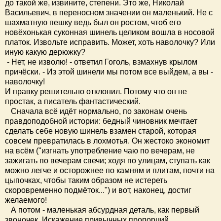
до такой же, извините, степени. Это же, Николай
Васильевич, в переносном значении он маленький. Не с
шахматную пешку ведь был он ростом, чтоб его
новёхонькая суконная шинель целиком вошла в носовой
платок. Извольте исправить. Может, хоть наволочку? Или
иную какую дерюжку?
- Нет, не изволю! - ответил Гоголь, взмахнув крылом
причёски. - Из этой шинели мы потом все выйдем, а вы -
наволочку!
И правку решительно отклонил. Потому что он не
простак, а писатель фантастический.
Сначала всё идёт нормально, по законам очень
правдоподобной истории: бедный чиновник мечтает
сделать себе новую шинель взамен старой, которая
совсем превратилась в лохмотья. Он жестоко экономит
на всём ("изгнать употребление чаю по вечерам, не
зажигать по вечерам свечи; ходя по улицам, ступать как
можно легче и осторожнее по камням и плитам, почти на
цыпочках, чтобы таким образом не истереть
скоровременно подмёток...") и вот, наконец, достиг
желаемого!
А потом - маленькая абсурдная деталь, как первый
звоночек. Искажение привычных пропорций.