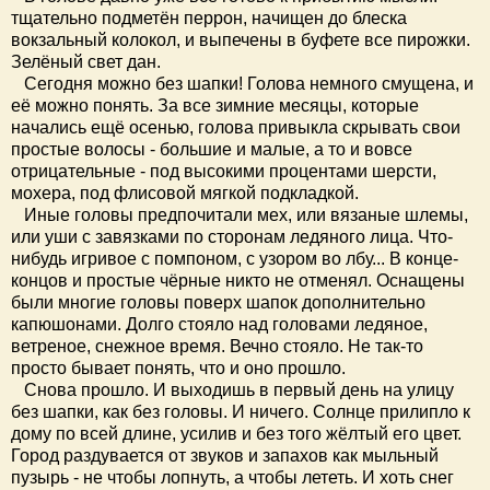
тщательно подметён перрон, начищен до блеска
вокзальный колокол, и выпечены в буфете все пирожки.
Зелёный свет дан.
Сегодня можно без шапки! Голова немного смущена, и
её можно понять. За все зимние месяцы, которые
начались ещё осенью, голова привыкла скрывать свои
простые волосы - большие и малые, а то и вовсе
отрицательные - под высокими процентами шерсти,
мохера, под флисовой мягкой подкладкой.
Иные головы предпочитали мех, или вязаные шлемы,
или уши с завязками по сторонам ледяного лица. Что-
нибудь игривое с помпоном, с узором во лбу... В конце-
концов и простые чёрные никто не отменял. Оснащены
были многие головы поверх шапок дополнительно
капюшонами. Долго стояло над головами ледяное,
ветреное, снежное время. Вечно стояло. Не так-то
просто бывает понять, что и оно прошло.
Снова прошло. И выходишь в первый день на улицу
без шапки, как без головы. И ничего. Солнце прилипло к
дому по всей длине, усилив и без того жёлтый его цвет.
Город раздувается от звуков и запахов как мыльный
пузырь - не чтобы лопнуть, а чтобы лететь. И хоть снег