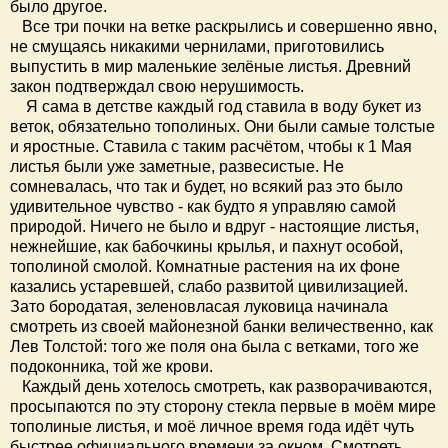
было другое.
Все три почки на ветке раскрылись и совершенно явно,
не смущаясь никакими чернилами, приготовились
выпустить в мир маленькие зелёные листья. Древний
закон подтверждал свою нерушимость.
Я сама в детстве каждый год ставила в воду букет из
веток, обязательно тополиных. Они были самые толстые
и яростные. Ставила с таким расчётом, чтобы к 1 Мая
листья были уже заметные, развесистые. Не
сомневалась, что так и будет, но всякий раз это было
удивительное чувство - как будто я управляю самой
природой. Ничего не было и вдруг - настоящие листья,
нежнейшие, как бабочкины крылья, и пахнут особой,
тополиной смолой. Комнатные растения на их фоне
казались устаревшей, слабо развитой цивилизацией.
Зато бородатая, зеленовласая луковица начинала
смотреть из своей майонезной банки величественно, как
Лев Толстой: того же поля она была с ветками, того же
подоконника, той же крови.
Каждый день хотелось смотреть, как разворачиваются,
просыпаются по эту сторону стекла первые в моём мире
тополиные листья, и моё личное время года идёт чуть
быстрее официального времени за окном. Смотреть