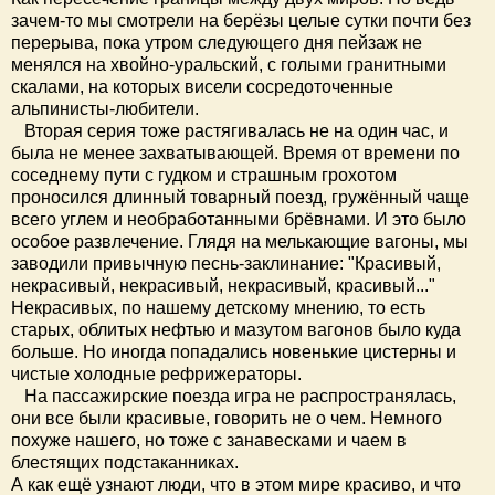
зачем-то мы смотрели на берёзы целые сутки почти без
перерыва, пока утром следующего дня пейзаж не
менялся на хвойно-уральский, с голыми гранитными
скалами, на которых висели сосредоточенные
альпинисты-любители.
Вторая серия тоже растягивалась не на один час, и
была не менее захватывающей. Время от времени по
соседнему пути с гудком и страшным грохотом
проносился длинный товарный поезд, гружённый чаще
всего углем и необработанными брёвнами. И это было
особое развлечение. Глядя на мелькающие вагоны, мы
заводили привычную песнь-заклинание: "Красивый,
некрасивый, некрасивый, некрасивый, красивый..."
Некрасивых, по нашему детскому мнению, то есть
старых, облитых нефтью и мазутом вагонов было куда
больше. Но иногда попадались новенькие цистерны и
чистые холодные рефрижераторы.
На пассажирские поезда игра не распространялась,
они все были красивые, говорить не о чем. Немного
похуже нашего, но тоже с занавесками и чаем в
блестящих подстаканниках.
А как ещё узнают люди, что в этом мире красиво, и что