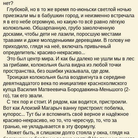
нет?
Глубокой, но в то же время по-июньски светлой ночью
приезжали мы в бабушкин город, и неизменно встречала
я в его небе огромную, но какую-то всё равно лёгкую
колокольню. Обшарпанную, грубо заколоченную
досками, чтобы дети не лазили, поросшую местами
травами и даже молоденькими деревцами. В голову не
приходило, глядя на неё, включать привычный
определитель: красиво-некрасиво...
Это был центр мира. И как бы далеко не ушли мы в лес
за грибами, колокольня была видна из любой точки
пространства, без ошибки указывала, где дом.
Троицкая колокольня была воздвигнута в середине
девятнадцатого века по инициативе краснохолмского
купца Василия Матвеевича Бородавкина-Меньшого (2-
го), так его звали.
С тех пор и стоит. И рядом, как водится, пристроили.
Вот как Алоизий Магарыч ванну пристроил: побелка,
купорос... Тут бы и вспомнить своё верное и надёжное
красиво-некрасиво, но то, что чересчур, то, что за
гранью, не укладывается в эту формулу.
Может быть, я слишком долго стояла у окна, глядя на