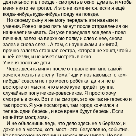
деятельности в поезде - смотреть в окно, думать, и чтобы
меня никто не трогал. И это не изменится, если я ещё
когда-нибудь куда-нибудь поеду на поезде.
Но своему сыну я не могу передать эти навыки и
умения. Ровно через пять минут после отправления он
начинает изнывать. Он уже переделал все дела - поел
печенья, залез на верхнюю полку и слез с неё, снова
залез и снова слез... А там, с наушниками и книгой,
прочно залегла старшая сестра, которая не хочет, чтобы
к ней лезли, и не хочет смотреть в окно.
У меня золотые дети.
Через десять минут после отправления мне самой
хочется лезть на стену. Тема "иди и познакомься с кем-
нибудь" совсем не про моего ребёнка, да и я не в
восторге от мысли, что в моё купе придёт группа
случайных попутчиков-ровесников. Я просто хочу
смотреть в окно. Вот и ты смотри, это же так интересно и
так просто. Я уже посмотрел, там город кончился и
теперь одни берёзы, и всё время будут берёзы. Если
начнётся мост, зови.
И не объяснишь ведь, что дело здесь не в берёзах, и
даже не в мостах, хоть мост - это, безусловно, событие.
Как пересечение границы между двух миров. Но ведь