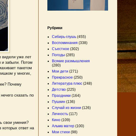
Рубрики
Сибирь-глушь
(455)
Воспоминания
(338)
Съестное
(302)
Погоды
(285)
е видели уже лет
Всякие размышления
и и забыли. Потом
(280)
махивает пакетом
Мои дети
(271)
лишком у многих,
Прекрасное
(250)
Литература плюс
(248)
нее? Почему
Детство
(225)
нечего сказать по
Праздники
(164)
Пушкин
(136)
Случай из жизни
(126)
Личность
(117)
Кино
(109)
шь свои умения?
Альма матер
(100)
в которых ответ на
Мои стихи
(98)