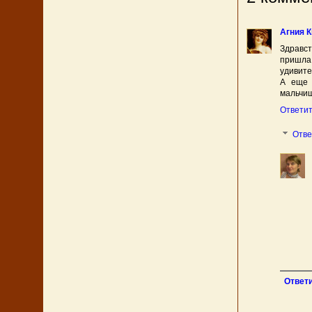
Агния К
Здравст
пришла
удивите
А еще 
мальчиш
Ответи
Отв
Ответ