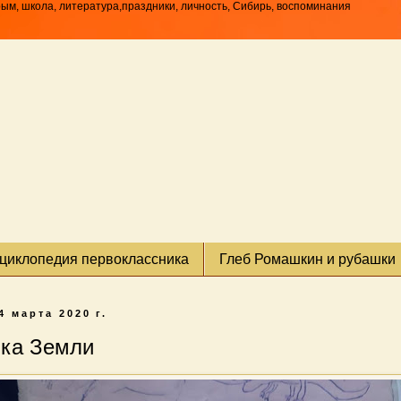
рым, школа, литература,праздники, личность, Сибирь, воспоминания
циклопедия первоклассника
Глеб Ромашкин и рубашки
4 марта 2020 г.
ка Земли