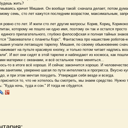
 будешь жить?
думываясь кричит Мишаня. Он вообще такой: сначала делает, потом дума
мому семь, сто лет кажутся последним возрастом, максимальным, зап
овно сто лет. И жили сто лет другие матросы: Корив, Кориц, Корикоко
апитан, которому не пошло ни одно имя, поэтому он так и остался просто
единого прилагательного, глубоко философская и полная тайных знаков
тся "Завоеватели с планеты Корс". Фантастика про нашествие роботов-к
аня угнали летающую тарелку. Мишаня, по своему обыкновению снача
нажимает на пульте красивую кнопку, и только потом читает надпись воз
ли". И вот они сидят в этой тарелке и наблюдают из космоса, как пошл
ми материки с океанами, и всё остальное тоже меняться...
сь-то в итоге всё хорошо. И сейчас закончится хорошо. И человечество
м занятиям, уверенно шагая по пути интеллекта и прогресса. Вкусно ку
до, и при этом мечтая похудеть. Утверждая себя везде и всегда.
риснится то, что не хотелось бы смотреть, мы знаем средство. Нужно 
ь: "Куда ночь, туда и сон." И тогда не сбудется.
нтария: