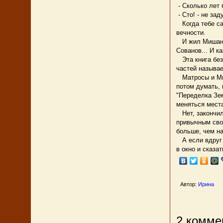
- Сколько лет
- Сто! - не за
Когда тебе са
вечности.
И жил Мишаня р
Сованов... И к
Эта книга без 
частей называе
Матросы и Миш
потом думать, 
"Переделка Зем
меняться места
Нет, закончило
привычным свои
больше, чем на
А если вдруг п
в окно и сказат
Автор:
Ирина
2 комме