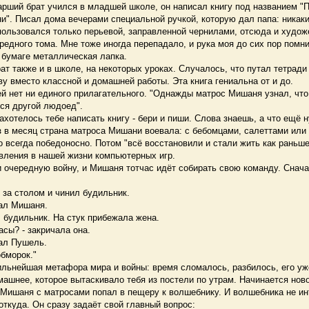
рший брат учился в младшей школе, он написал книгу под названием "
". Писал дома вечерами специальной ручкой, которую дал папа: никаки
пользовался только перьевой, заправленной чернилами, отсюда и худож
редного тома. Мне тоже иногда перепадало, и рука моя до сих пор помнит
 бумаге металлическая лапка.
 также и в школе, на некоторых уроках. Случалось, что путал тетради
у вместо классной и домашней работы. Эта книга гениальна от и до.
 нет ни единого прилагательного. "Однажды матрос Мишаня узнал, что
ся другой людоед".
ахотелось тебе написать книгу - бери и пиши. Слова знаешь, а что ещё 
в месяц страна матроса Мишани воевала: с бебомцами, салеттами или 
о всегда победоносно. Потом "всё восстановили и стали жить как раньше
вления в нашей жизни компьютерных игр.
очередную войну, и Мишаня тотчас идёт собирать свою команду. Сначал
за столом и чинил будильник.
зал Мишаня.
 будильник. На стук прибежала жена.
асы? - закричала она.
зал Пушель.
бморок."
льнейшая метафора мира и войны: время сломалось, разбилось, его уже
ашнее, которое вытаскивало тебя из постели по утрам. Начинается нов
Мишаня с матросами попал в пещеру к волшебнику. И волшебника не инт
 откуда. Он сразу задаёт свой главный вопрос: