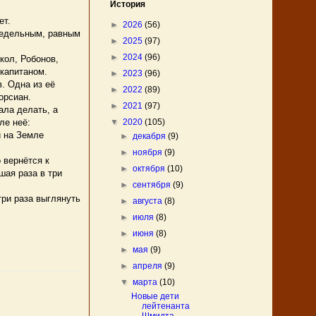
История
ет.
►
2026
(56)
редельным, равным
►
2025
(97)
►
2024
(96)
кол, Робонов,
 капитаном.
►
2023
(96)
. Одна из её
►
2022
(89)
орсиан.
►
2021
(97)
ла делать, а
▼
2020
(105)
ле неё:
и на Земле
►
декабря
(9)
►
ноября
(9)
 вернётся к
►
октября
(10)
шая раза в три
►
сентября
(9)
три раза выглянуть
►
августа
(8)
►
июля
(8)
►
июня
(8)
►
мая
(9)
►
апреля
(9)
▼
марта
(10)
Новые дети
лейтенанта