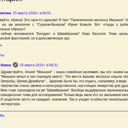
нигина
25 марта 2020 г. в 00:01
вуйте, Ирина! Это просто здорово! Я про "Приключения матроса Мишани". М
 на ум аналогия с "Суером-Выером" Юрия Коваля. Вот откуда у ребе
льные образы?..
сейчас вспомнился "Кондуит и Швамбрания" Льва Кассиля. Тоже цел
еской фантазией, но в докосмическую эру.
ть
еты
Ирина
25 марта 2020 г. в 09:31
Здравствуйте, Агния! "Мишаня" - наша семейная реликвия, мы его знаем на
"Мишаня кинул в них горящую каюту", "На месте взрыва матросы нашли об
Зипробы, Шеяки,Драмбучи"... Здорово было бы это издать, например, в виде 
творчество очень свежее и непосредственное, настоящее лекарство для душ
Мне тоже приходила на ум "Швамбрания". Вообще выдуманные мальчишечьи 
грандиозная тема для исследования! Только ведь мало кто из мальчиков зап
И родители часто не придают значения. Так и уходит в небытие гениальная
литература.
ить