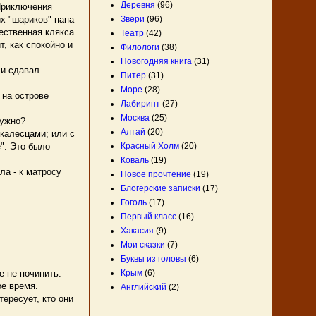
Деревня
(96)
Приключения
Звери
(96)
х "шариков" папа
ественная клякса
Театр
(42)
, как спокойно и
Филологи
(38)
Новогодняя книга
(31)
 и сдавал
Питер
(31)
Море
(28)
 на острове
Лабиринт
(27)
Москва
(25)
нужно?
Алтай
(20)
калесцами; или с
Красный Холм
(20)
". Это было
Коваль
(19)
а - к матросу
Новое прочтение
(19)
Блогерские записки
(17)
Гоголь
(17)
Первый класс
(16)
Хакасия
(9)
Мои сказки
(7)
Буквы из головы
(6)
Крым
(6)
 не починить.
ое время.
Английский
(2)
ересует, кто они