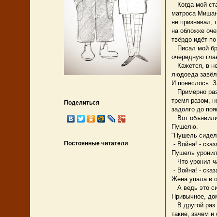
Когда мой ста
матроса Мишани
не признавал, 
на обложке оче
твёрдо идёт по
Писал мой брат
очередную глав
Кажется, в ней
людоеда завёл
И понеслось. З
Примерно раз 
тремя разом, н
Поделиться
задолго до поя
Вот объявили 
Пушелю.
"Пушель сидел 
Постоянные читатели
- Война! - ска
Пушель уронил
- Что уронил ч
- Война! - ска
Жена упала в о
А ведь это си
Привычное, дом
В другой раз 
такие, зачем и