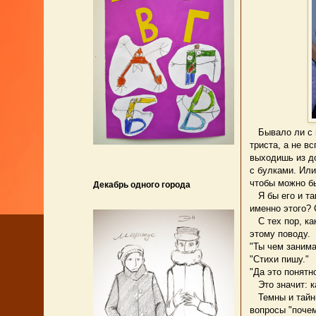
Бывало ли с ва
триста, а не в
выходишь из д
с булками. Или
чтобы можно бы
Декабрь одного города
Я бы его и так
именно этого? 
С тех пор, как
этому поводу.
"Ты чем заним
"Стихи пишу."
"Да это понятн
Это значит: ка
Темны и тайны 
вопросы "почем