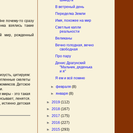
Шмидта
В ветреный день
Переделка Земли
Имя, похожее на мир
не почему-то сразу
нка взялись такие
Светлые капли
реальности
ый мир, рожденный
Великаны
Вечно голодная, вечно
свободная
Про пару
Денис Драгунский
"Мальчик, дяденька
и я"
изусть, цитируем:
Я ем и всё помню
угленные скелеты
комиксов. Детское
►
февраля
(8)
и.
►
января
(8)
миры - это такая
исывает, ленятся.
►
2019
(112)
, истинно детская
►
2018
(167)
►
2017
(175)
►
2016
(227)
►
2015
(293)