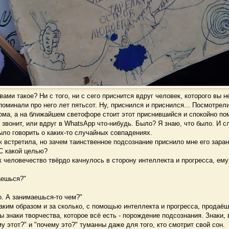
ми такое? Ни с того, ни с сего приснится вдруг человек, которого вы н
споминали про него лет пятьсот. Ну, приснился и приснился... Посмотрел
ома, а на ближайшем светофоре стоит этот приснившийся и спокойно по
 звонит, или вдруг в WhatsApp что-нибудь. Было? Я знаю, что было. И с
ло говорить о каких-то случайных совпадениях.
 встретила, но зачем таинственное подсознание приснило мне его зара
С какой целью?
 человечество твёрдо качнулось в сторону интеллекта и прогресса, ему 
аешься?"
о. А занимаешься-то чем?"
ким образом и за сколько, с помощью интеллекта и прогресса, продаё
знаки творчества, которое всё есть - порождение подсознания. Знаки, 
у этот?" и "почему это?" туманны даже для того, кто смотрит свой сон.