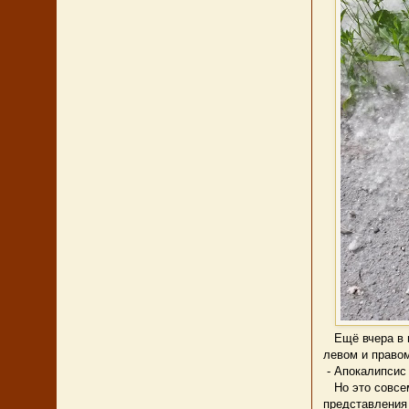
Ещё вчера в г
левом и правом
- Апокалипсис 
Но это совсем
представления 