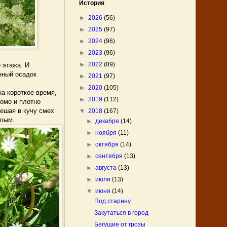
История
►
2026
(56)
►
2025
(97)
►
2024
(96)
►
2023
(96)
►
2022
(89)
 этажа. И
нный осадок
►
2021
(97)
►
2020
(105)
а короткое время,
►
2019
(112)
омо и плотно
мешая в кучу смех
▼
2018
(167)
елым.
►
декабря
(14)
►
ноября
(11)
►
октября
(14)
►
сентября
(13)
►
августа
(13)
►
июля
(13)
▼
июня
(14)
Под старину
Закутаться в город
Бегущие от грозы