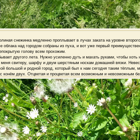
иная снежинка медленно проплывает в лучах заката на уровне второго
се облака над городом собраны из пуха, и вот уже первый преимуществе
непокрытую голову всем прохожим.
вает другого лета. Нужно усиленно дуть и махать руками, чтобы хоть н
р меня свитеру, шарфу и двум шерстяным носкам домашней вязки. Невес
вой большой и родной город, который был к нам сегодня таким тёплым, 
и с конём двух. Отцветая и процветая всем возможным и невозможным б