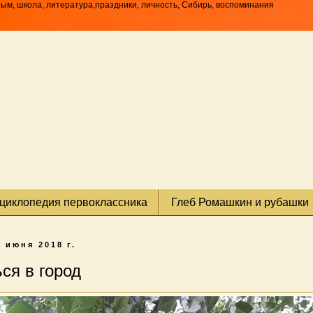
рым, школа, литература,праздники, личность, Сибирь, воспоминания
циклопедия первоклассника
Глеб Ромашкин и рубашки
8 июня 2018 г.
ся в город