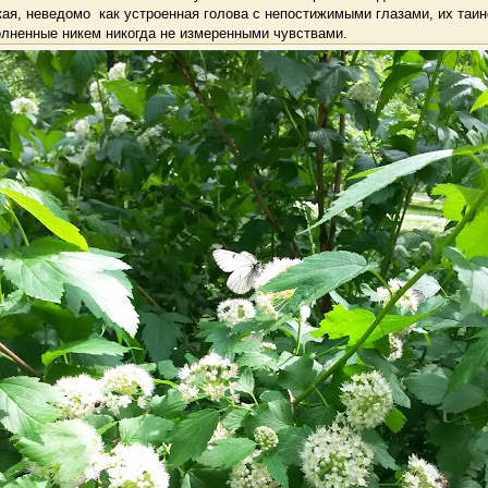
кая, неведомо как устроенная голова с непостижимыми глазами, их таи
олненные никем никогда не измеренными чувствами.