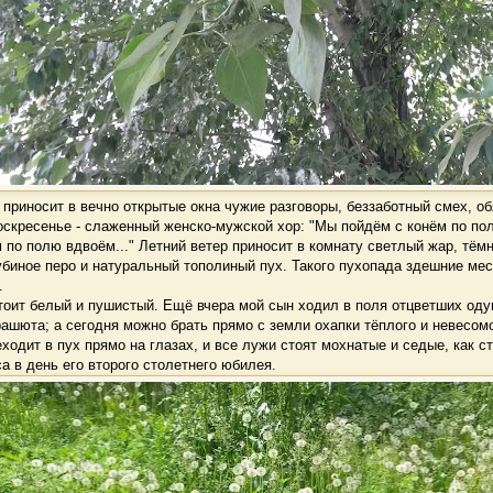
риносит в вечно открытые окна чужие разговоры, беззаботный смех, об
оскресенье - слаженный женско-мужской хор: "Мы пойдём с конём по п
 по полю вдвоём..." Летний ветер приносит в комнату светлый жар, тёмн
биное перо и натуральный тополиный пух. Такого пухопада здешние мес
.
оит белый и пушистый. Ещё вчера мой сын ходил в поля отцветших оду
ашюта; а сегодня можно брать прямо с земли охапки тёплого и невесом
еходит в пух прямо на глазах, и все лужи стоят мохнатые и седые, как с
а в день его второго столетнего юбилея.