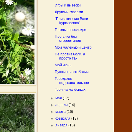
Игры и вывески
Другими глазами
"Приключения Васи
Куролесова"
Гоголь напоследок
Прогулка без
стереотипов
Мой маленький центр
Не против боли, а
просто так
Мой июнь
Пушкин за скобками
Городское
подсознательное
Трон на колёсиках
►
мая
(17)
►
апреля
(14)
►
марта
(16)
►
февраля
(13)
►
января
(15)