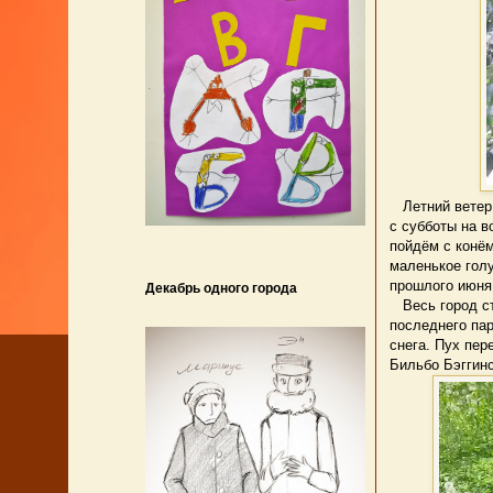
Летний ветер п
с субботы на в
пойдём с конём
маленькое голу
прошлого июня
Декабрь одного города
Весь город ст
последнего пар
снега. Пух пер
Бильбо Бэггинс