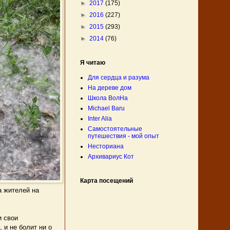
►
2017
(175)
►
2016
(227)
►
2015
(293)
►
2014
(76)
Я читаю
Для сердца и разума
На дереве дом
Школа ВолНа
Michael Baru
Inter Alia
Самостоятельные
путешествия - мой опыт
Несториана
Архивариус Кот
Карта посещений
а жителей на
и свои
 и не болит ни о