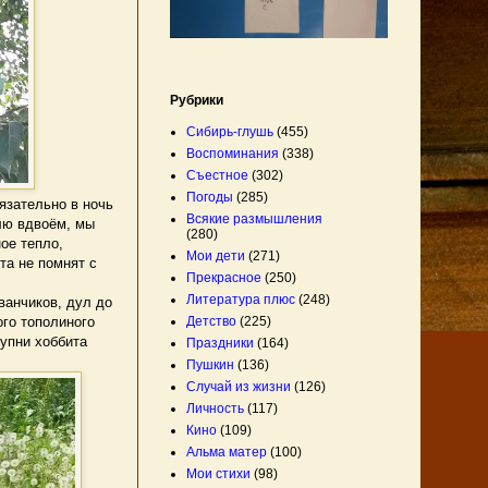
Рубрики
Сибирь-глушь
(455)
Воспоминания
(338)
Съестное
(302)
Погоды
(285)
язательно в ночь
Всякие размышления
олю вдвоём, мы
(280)
ое тепло,
Мои дети
(271)
та не помнят с
Прекрасное
(250)
Литература плюс
(248)
ванчиков, дул до
Детство
(225)
ого тополиного
тупни хоббита
Праздники
(164)
Пушкин
(136)
Случай из жизни
(126)
Личность
(117)
Кино
(109)
Альма матер
(100)
Мои стихи
(98)