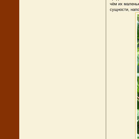
чём их малень
сущности, нап