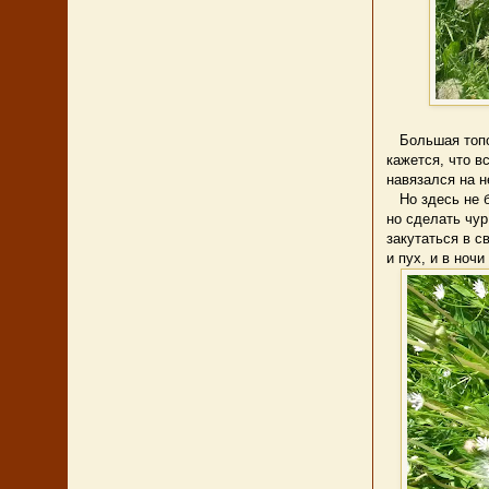
Большая топол
кажется, что в
навязался на 
Но здесь не бы
но сделать чу
закутаться в с
и пух, и в ноч