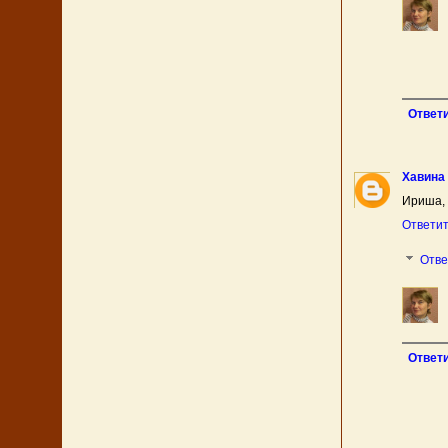
Ответ
Хавина
Ириша, 
Ответи
Отв
Ответ