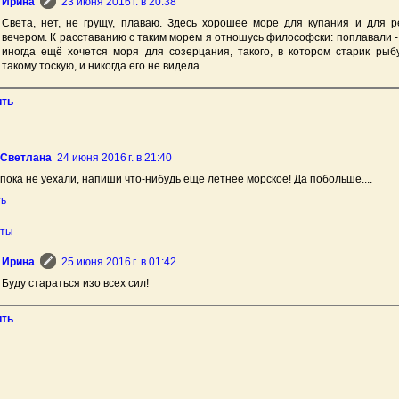
Ирина
23 июня 2016 г. в 20:38
Света, нет, не грущу, плаваю. Здесь хорошее море для купания и для р
вечером. К расставанию с таким морем я отношусь философски: поплавали -
иногда ещё хочется моря для созерцания, такого, в котором старик рыб
такому тоскую, и никогда его не видела.
ить
 Светлана
24 июня 2016 г. в 21:40
пока не уехали, напиши что-нибудь еще летнее морское! Да побольше....
ть
еты
Ирина
25 июня 2016 г. в 01:42
Буду стараться изо всех сил!
ить