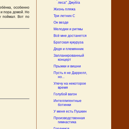
леса". Джубга
ебёнка, особенно
Жизнь пляжа
 и пора домой. Но
Три летних С
у поймал. Вот по
Он везде
Мелодии и ритмы
Всё мне достанется
Братская кукуруза
Дядя и племянник
Запланированный
концерт
Прыжки и вишни
Пусть я не Даррелл,
но...
Улечу на некоторое
время
Голубой вагон
Интеллигентные
ботинки
У меня есть Пушкин
Производственная
гимнастика
Гордимся