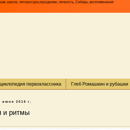
рым, школа, литература,праздники, личность, Сибирь, воспоминания
циклопедия первоклассника
Глеб Ромашкин и рубашки
3 июня 2016 г.
 и ритмы