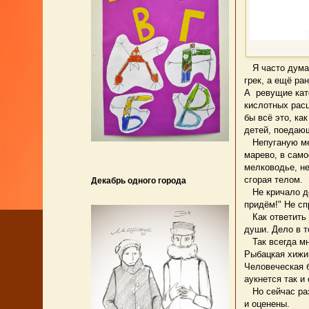
Я часто думаю,
грек, а ещё ра
А ревущие кат
кислотных рас
бы всё это, ка
детей, поедающ
Непуганую мед
марево, в само
мелководье, не
сгорая телом.
Декабрь одного города
Не кричало дет
придём!" Не сп
Как ответить 
души. Дело в т
Так всегда мне
Рыбацкая хижин
Человеческая 
аукнется так и 
Но сейчас разв
и оценены.