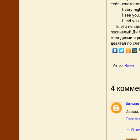
себя непотопл
Every night 
I see you,
I feel you.
Но это не здес
посинелый Ди 
мелодиями и ри
девятая по счё
Автор:
Ирина
4 комме
Хавина
Ириша, 
Ответи
Отв