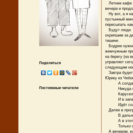
Летнее кафе п
вечера и продо
Ну вот, а я ка
пустынный мини
пересыпать кам
Будут люди. М
охрипшим за де
тишине.
Бодрее нужно. 
жемчужным про
на берегу (на 
управляет сего
Поделиться
следующим ном
Завтра будет с
Юрику из Чебо
А солдат поп
Постоянные читатели
Никуда не то
Карусель его
И в запасе у 
Идёт солдат 
Далее в прогр
В дальний п
А в этот к
Только само
А вечером, ког