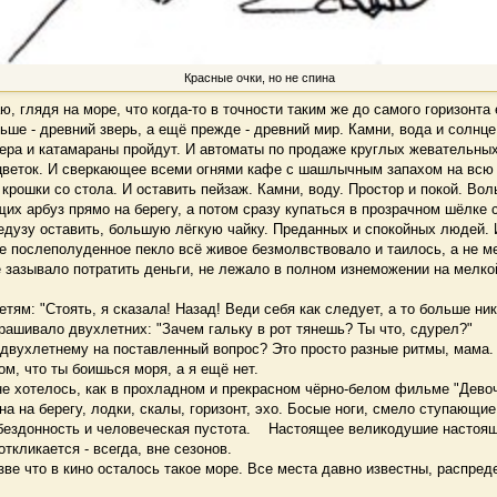
Красные очки, но не спина
 глядя на море, что когда-то в точности таким же до самого горизонта
ньше - древний зверь, а ещё прежде - древний мир. Камни, вода и солнце
ера и катамараны пройдут. И автоматы по продаже круглых жевательных
цветок. И сверкающее всеми огнями кафе с шашлычным запахом на всю 
к крошки со стола. И оставить пейзаж. Камни, воду. Простор и покой. Во
их арбуз прямо на берегу, а потом сразу купаться в прозрачном шёлке с
узу оставить, большую лёгкую чайку. Преданных и спокойных людей. 
е послеполуденное пекло всё живое безмолвствовало и таилось, а не м
 зазывало потратить деньги, не лежало в полном изнеможении на мелко
ям: "Стоять, я сказала! Назад! Веди себя как следует, а то больше ник
рашивало двухлетних: "Зачем гальку в рот тянешь? Ты что, сдурел?"
двухлетнему на поставленный вопрос? Это просто разные ритмы, мама
ом, что ты боишься моря, а я ещё нет.
 хотелось, как в прохладном и прекрасном чёрно-белом фильме "Девоч
а на берегу, лодки, скалы, горизонт, эхо. Босые ноги, смело ступающие
бездонность и человеческая пустота. Настоящее великодушие настоящ
откликается - всегда, вне сезонов.
е что в кино осталось такое море. Все места давно известны, распред