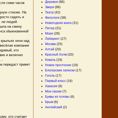
Деревня
(96)
сле семи часов
Звери
(96)
одную стихию. На
Театр
(42)
росто сидеть и
Филологи
(38)
, ни людей.
Новогодняя книга
(31)
ишла на смену
Питер
(31)
анса обыкновенной
Море
(28)
Лабиринт
(27)
 крыльях ночи над
Москва
(25)
 весёлая компания
Алтай
(20)
видимый, кто
Красный Холм
(20)
овке и включил
..
Коваль
(19)
ра передаст привет
Новое прочтение
(19)
Блогерские записки
(17)
Гоголь
(17)
Первый класс
(16)
Хакасия
(9)
Мои сказки
(7)
Буквы из головы
(6)
Крым
(6)
Английский
(2)
ому, кто считает