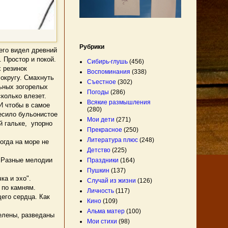
Рубрики
 его видел древний
. Простор и покой.
Сибирь-глушь
(456)
 резинок
Воспоминания
(338)
округу. Смахнуть
Съестное
(302)
льных зогорелых
Погоды
(286)
колько влезет.
Всякие размышления
И чтобы в самое
(280)
есило бульонистое
Мои дети
(271)
й гальке, упорно
Прекрасное
(250)
Литература плюс
(248)
огда на море не
Детство
(225)
. Разные мелодии
Праздники
(164)
Пушкин
(137)
ка и эхо".
Случай из жизни
(126)
 по камням.
Личность
(117)
его сердца. Как
Кино
(109)
Альма матер
(100)
елены, разведаны
Мои стихи
(98)