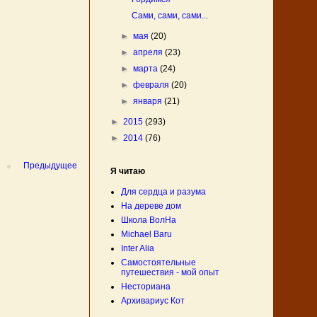
Сами, сами, сами...
►
мая
(20)
►
апреля
(23)
►
марта
(24)
►
февраля
(20)
►
января
(21)
►
2015
(293)
►
2014
(76)
Предыдущее
Я читаю
Для сердца и разума
На дереве дом
Школа ВолНа
Michael Baru
Inter Alia
Самостоятельные
путешествия - мой опыт
Несториана
Архивариус Кот