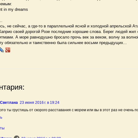
яемым:
in my dreams
..
ь, не сейчас, а где-то в параллельной ясной и холодной апрельской Ат
Каприо своей дорогой Розе последние хорошие слова. Берег людей жил
тмами. А море равнодушно бросало прочь век за веком, волну за волно
ту обязательно и таинственно была сильнее восьми предыдущих...
нтария:
 Светлана
23 июня 2016 г. в 19:24
это ты грустишь от скорого расставания с морем или вы в этот раз не очень 
ть
еты