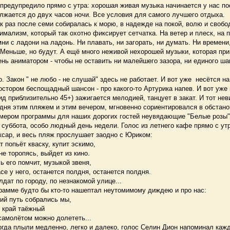
редупредило прямо с утра: хорошая живая музыка начинается у нас по
лжается до двух часов ночи. Все условия для самого лучшего отдыха.
к раз после семи собиралась к морю, в надежде на покой, волю и своб
мализм, который так охотно фиксирует сетчатка. На ветер и плеск, на п
ни с ладони на ладонь. Ни плавать, ни загорать, ни думать. Ни времени
еньше, но будут. А ещё много неживой нехорошей музыки, которая пр
нь аниматором - чтобы не оставить ни малейшего зазора, ни единого ш
Закон " не любо - не слушай" здесь не работает. И вот уже несётся на
стором беспощадный шансон - про какого-то Артурика напев. И вот уже
вид приблизительно 45+) зажигается мелодией, танцует в закат. И тот не
дня этим пляжем и этим вечером, мгновенно сориентировался в обстан
ером программы для наших дорогих гостей неувядающие "Белые розы".
уббота, особо людный день недели. Голос из летнего кафе прямо с ут
ксар, и весь пляж прослушает заодно с Юриком:
ьёт кваску, купит эскимо,
ропясь, выйдет из кино.
 помчит, музыкой звеня,
него, останется полдня, останется полдня.
по городу, по незнакомой улице...
амме будто бы кто-то нашептал неутомимому диждею и про нас:
уть собрались мы,
рай таёжный
лётом можно долететь...
да плыли медленно, легко и далеко, голос Селин Дион напоминал кажд