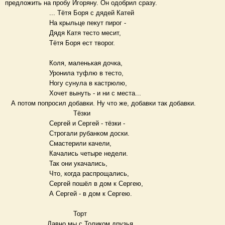
предложить на пробу Игоряну. Он одобрил сразу.
... Тётя Боря с дядей Катей
На крыльце пекут пирог -
Дядя Катя тесто месит,
Тётя Боря ест творог.
Коля, маленькая дочка,
Уронила туфлю в тесто,
Ногу сунула в кастрюлю,
Хочет вынуть - и ни с места...
А потом попросил добавки. Ну что же, добавки так добавки.
Тёзки
Сергей и Сергей - тёзки -
Строгали рубанком доски.
Смастерили качели,
Качались четыре недели.
Так они укачались,
Что, когда распрощались,
Сергей пошёл в дом к Сергею,
А Сергей - в дом к Сергею.
Торт
Давно мы с Толиком друзья.