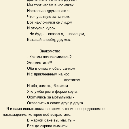
Мы торт несём в носилках.
Настолько друга знаю я,
Что чувствую затылком.
Вот наклонился он лицом
И откусил кусок.
- Не будь, - сказал я, - наглецом,
Вставай вперёд, дружок.
Знакомство
- Как мы познакомились?!
Это мистика!!!
Оба в очках и оба с сачком
И с приклеенным на нос
листиком.
И оба, заметь, босиком.
У клумбы роз в форме круга
Охотились за мотыльком -
Оказались в сачке друг у друга.
Я и сама испытывала во время чтения непередаваемое
наслаждение, которое всё возрастало.
В жаркой бане вы, мы, ты -
Все до скрипа вымыты.