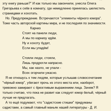
эту книгу раньше?" И как только мы закончили, унесла Олега
Григорьева к себе в комнату, где немедленно принялась шелестеть
страницами и хохотать.
Но. Предупреждение. Встречаются "элементы чёрного юмора".
Тоже часть авторской картины мира, и не последняя по значимости.
Карниз
Стоят на панели люди,
А мы по карнизу идём.
Ну и хохоту будет,
Если мы упадём!
Стояли люди, стояли,
Лишь продрогли напрасно.
Мы, как назло, не упали -
Всех огорчили ужасно.
Я не отношусь к тем людям, которые услышав словосочетание
"чёрный юмор", убегают прочь из этого места или, наоборот,
тревожно замирают с брезгливым выражением лица. Зачем? Я
только считаю, что пока не развит как следует юмор белый, чёрный
лучше не предлагать.
А то ещё подумают, что "садистские стишки" придуманы
садистами, а самый главный маньяк нашей литературы - Д. И.