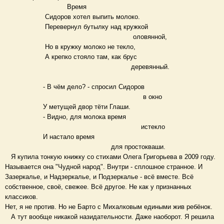
Время
Сидоров хотел выпить молоко.
Перевернул бутылку над кружкой
оловянной,
Но в кружку молоко не текло,
А крепко стояло там, как брус
деревянный.
- В чём дело? - спросил Сидоров
в окно
У метущей двор тёти Глаши.
- Видно, для молока время
истекло
И настало время
для простокваши.
Я купила тонкую книжку со стихами Олега Григорьева в 2009 году.
Называется она "Чудной народ". Внутри - сплошное странное. И
Зазеркалье, и Надзеркалье, и Подзеркалье - всё вместе. Всё
собственное, своё, свежее. Всё другое. Не как у признанных
классиков.
Нет, я не против. Но не Барто с Михалковым едиными жив ребёнок.
А тут вообще никакой назидательности. Даже наоборот. Я решила