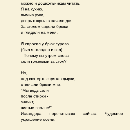
можно и дошкольникам читать.
Я на кухню,
вымыв руки,
дверь открыл в начале дня.
За столом сидели брюки
и глядели на меня.
Я спросил у брюк сурово
(был я голоден и зол):
- Почему вы утром снова
сели грязными за стол?
Но,
под скатерть спрятав дырки,
отвечали брюки мне:
"Мы ведь сели
после стирки -
значит,
чистые вполне!"
Искандера перечитываю сейчас. Чудесное
украшение осени.