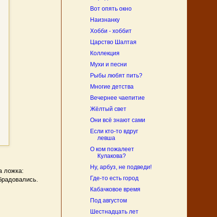
Вот опять окно
Наизнанку
Хобби - хоббит
Царство Шалтая
Коллекция
Мухи и песни
Рыбы любят пить?
Многие детства
Вечернее чаепитие
Жёлтый свет
Они всё знают сами
Если кто-то вдруг
левша
О ком пожалеет
Кулакова?
Ну, арбуз, не подведи!
а ложка:
Где-то есть город
обрадовались.
Кабачковое время
Под августом
Шестнадцать лет