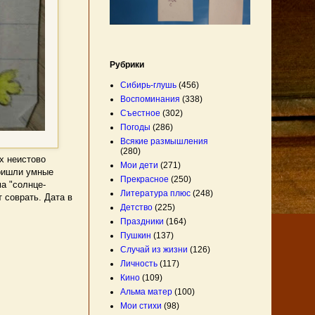
Рубрики
Сибирь-глушь
(456)
Воспоминания
(338)
Съестное
(302)
Погоды
(286)
Всякие размышления
(280)
х неистово
Мои дети
(271)
пришли умные
Прекрасное
(250)
а "солнце-
Литература плюс
(248)
 соврать. Дата в
Детство
(225)
Праздники
(164)
Пушкин
(137)
Случай из жизни
(126)
Личность
(117)
Кино
(109)
Альма матер
(100)
Мои стихи
(98)