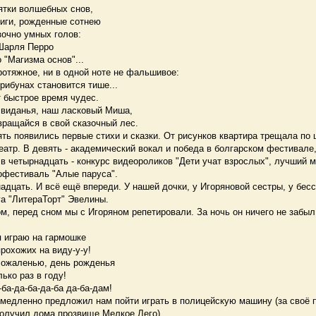
олшебных снов,
рожденные сотнею
умных голов:
я Перро
зма основ"...
отяжное, ни в одной ноте не фальшивое:
х становится тише...
ое время чудес.
я, наш ласковый Миша,
я в свой сказочный лес.
ь появились первые стихи и сказки. От рисунков квартира трещала по 
атр. В девять - академический вокал и победа в болгарском фестивале,
 в четырнадцать - конкурс видеороликов "Дети учат взрослых", лучший 
офестиваль "Алые паруса".
дцать. И всё ещё впереди. У нашей дочки, у Игоряновой сестры, у бес
а "ЛитераТорт" Эвелины.
 перед сном мы с Игоряном репетировали. За ночь он ничего не забыл
 на гармошке
х на виду-у-у!
ью, день рожденья
з в году!
а-да-ба да-ба-дам!
медленно предложил нам пойти играть в полицейскую машину (за своё 
получил дома прозвище Мелкое Лего).