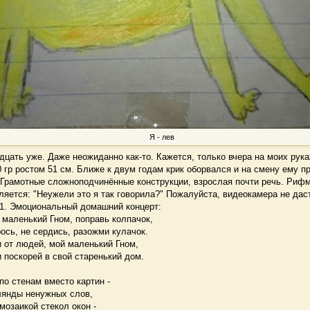
Я - лев
ать уже. Даже неожиданно как-то. Кажется, только вчера на моих рука
0 гр ростом 51 см. Ближе к двум годам крик оборвался и на смену ему 
 Грамотные сложноподчинённые конструкции, взрослая почти речь. Рифм
ляется: "Неужели это я так говорила?" Пожалуйста, видеокамера не даст
01. Эмоциональный домашний концерт:
ий Гном, поправь колпачок,
 сердись, разожми кулачок.
дей, мой маленький Гном,
ей в свой старенький дом.
нам вместо картин -
ненужных слов,
ой стекол окон -