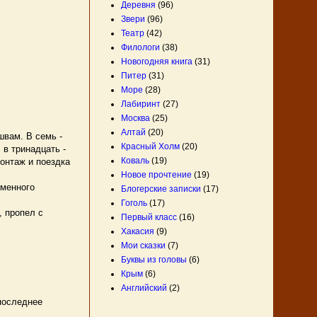
Деревня
(96)
Звери
(96)
Театр
(42)
Филологи
(38)
Новогодняя книга
(31)
Питер
(31)
Море
(28)
Лабиринт
(27)
Москва
(25)
Алтай
(20)
швам. В семь -
Красный Холм
(20)
 в тринадцать -
Коваль
(19)
монтаж и поездка
Новое прочтение
(19)
сменного
Блогерские записки
(17)
Гоголь
(17)
, пропел с
Первый класс
(16)
Хакасия
(9)
Мои сказки
(7)
Буквы из головы
(6)
Крым
(6)
Английский
(2)
последнее