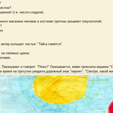
?
кислое?
анное! (т.е. кисло-сладкое).
ного магазина человек в костюме тритона зазывает покупателей.
л?
он.
 ветер колышет листья: "Тайга смеётся".
 на папиных щеках:
еловек.
. Показывает и говорит: "Плюс!" Оказывается, мимо проехала машина "
е время на прогулке увидела дорожный знак "кирпич": "Смотри, какой ми