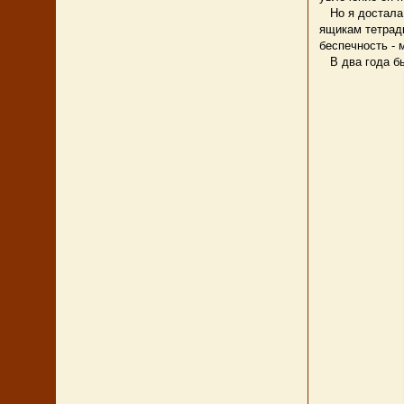
Но я достала 
ящикам тетрад
беспечность - 
В два года бы