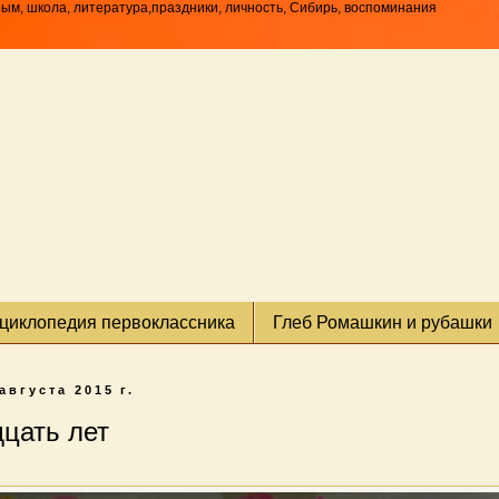
рым, школа, литература,праздники, личность, Сибирь, воспоминания
циклопедия первоклассника
Глеб Ромашкин и рубашки
августа 2015 г.
цать лет