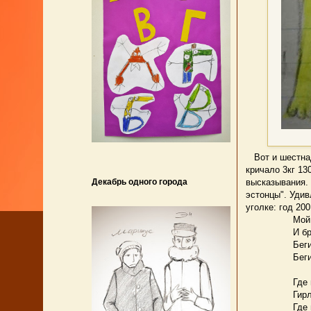
Вот и шестнадц
кричало 3кг 13
Декабрь одного города
высказывания.
эстонцы". Удив
уголке: год 20
Мой маленьк
И брось, не
Беги от лю
Беги поскор
Где по сте
Гирлянды 
Где мозаик