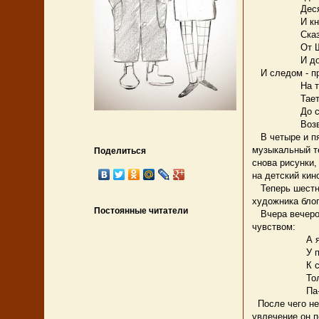
Десятки в
И книги, 
Сказочно 
От Шарл
И до "Маги
И следом - пр
На трибуна
Тает быстр
До свидань
Возвращайс
В четыре и пят
музыкальный те
Поделиться
снова рисунки,
на детский кин
Теперь шестна
художника блог
Постоянные читатели
Вчера вечером,
чувством:
А я играю
У прохожи
К сожален
Только ра
Па-ба-да-б
После чего не
увлечение он 