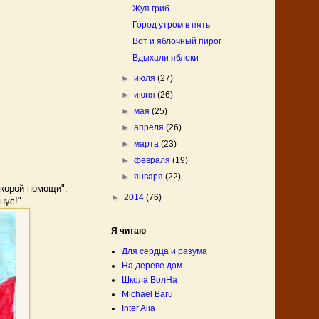
Жуя гриб
Город утром в пять
Вот и яблочный пирог
Вдыхали яблоки
►
июля
(27)
►
июня
(26)
►
мая
(25)
►
апреля
(26)
►
марта
(23)
►
февраля
(19)
►
января
(22)
Скорой помощи".
►
2014
(76)
нус!"
Я читаю
Для сердца и разума
На дереве дом
Школа ВолНа
Michael Baru
Inter Alia