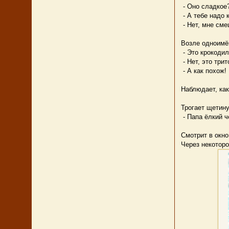
- Оно сладкое
- А тебе надо 
- Нет, мне смеш
Возле одноимён
- Это крокоди
- Нет, это трит
- А как похож!
Наблюдает, как
Трогает щетину
- Папа ёлкий ч
Смотрит в окно
Через некоторо