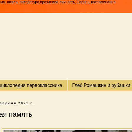
рым, школа, литература,праздники, личность, Сибирь, воспоминания
циклопедия первоклассника
Глеб Ромашкин и рубашки
 апреля 2021 г.
ая память