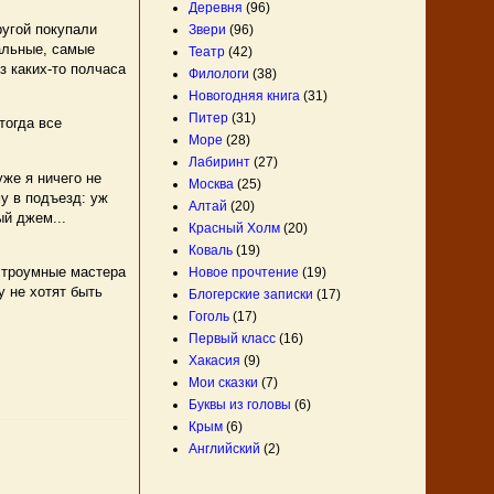
Деревня
(96)
ругой покупали
Звери
(96)
тальные, самые
Театр
(42)
з каких-то полчаса
Филологи
(38)
Новогодняя книга
(31)
Питер
(31)
тогда все
Море
(28)
Лабиринт
(27)
же я ничего не
Москва
(25)
у в подъезд: уж
Алтай
(20)
й джем...
Красный Холм
(20)
Коваль
(19)
остроумные мастера
Новое прочтение
(19)
 не хотят быть
Блогерские записки
(17)
Гоголь
(17)
Первый класс
(16)
Хакасия
(9)
Мои сказки
(7)
Буквы из головы
(6)
Крым
(6)
Английский
(2)