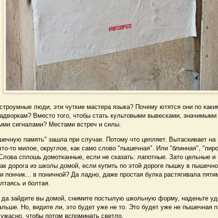
троумные люди, эти чуткие мастера языка? Почему ютятся они по каки
задворкам? Вместо того, чтобы стать культовыми вывесками, значимыми
ыми сигналами? Местами встреч и силы.
ечную память" зашла при случае. Потому что цепляет. Вытаскивает на 
то-то милое, округлое, как само слово "пышечная". Или "блинная", "пир
Слова сплошь домотканные, если не сказать: лапотные. Зато цельные и
ак дорога из школы домой, если купить по этой дороге пышку в пышечно
и пончик... в поничной? Да ладно, даже простая булка растягивала пят
олтаясь и болтая.
да зайдите вы домой, снимите постылую школьную форму, наденьте уд
альше. Но, видите ли, это будет уже не то. Это будет уже не пышечная 
 ужасно, чтобы потом вспоминать светло.