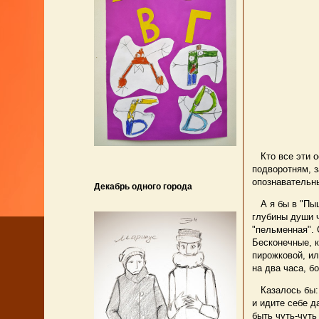
Кто все эти ос
подворотням, 
опознавательн
Декабрь одного города
А я бы в "Пыш
глубины души ч
"пельменная". 
Бесконечные, к
пирожковой, ил
на два часа, б
Казалось бы: 
и идите себе д
быть чуть-чуть