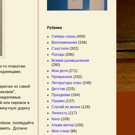
Рубрики
Сибирь-глушь
(456)
Воспоминания
(338)
Съестное
(302)
Погоды
(286)
Всякие размышления
(280)
м-то плакатам,
Мои дети
(271)
 единицами,
Прекрасное
(250)
Литература плюс
(248)
крючке из самой
Детство
(225)
ожковая",
Праздники
(164)
 неделимые.
Пушкин
(137)
й или пирожок в
Случай из жизни
(126)
иминутную дорогу
Личность
(117)
Кино
(109)
обное, пообедайте
Альма матер
(100)
память. Должно
Мои стихи
(98)