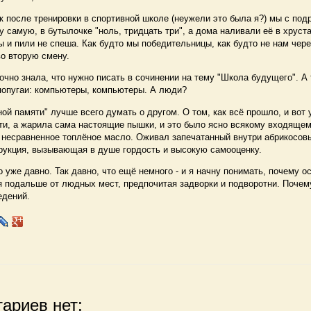
после тренировки в спортивной школе (неужели это была я?) мы с под
ту самую, в бутылочке "ноль, тридцать три", а дома наливали её в хрус
и пили не спеша. Как будто мы победительницы, как будто не нам чере
во вторую смену.
чно знала, что нужно писать в сочинении на тему "Школа будущего". А 
 попугаи: компьютеры, компьютеры. А люди?
 памяти" лучше всего думать о другом. О том, как всё прошло, и вот у
ти, а жарила сама настоящие пышки, и это было ясно всякому входящем
 несравненное топлёное масло. Оживал запечатанный внутри абрикосовы
рукция, вызывающая в душе гордость и высокую самооценку.
уже давно. Так давно, что ещё немного - и я начну понимать, почему 
 подальше от людных мест, предпочитая задворки и подворотни. Почему
едений.
ариев нет: