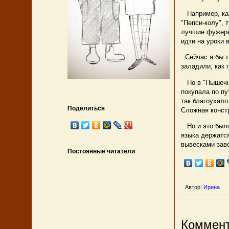
Например, как 
"Пепси-колу", 
лучшие фужеры 
идти на уроки 
Сейчас я бы то
заладили, как
Но в "Пышечной
покупала по пу
так благоухало
Поделиться
Сложная конст
Но и это было 
языка держатся
вывесками зав
Постоянные читатели
Автор:
Ирина
Коммент