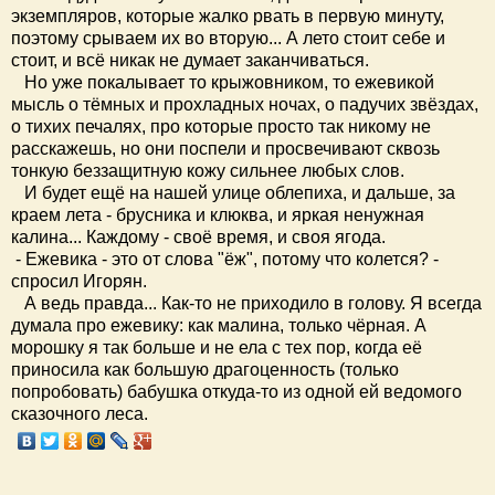
экземпляров, которые жалко рвать в первую минуту,
поэтому срываем их во вторую... А лето стоит себе и
стоит, и всё никак не думает заканчиваться.
Но уже покалывает то крыжовником, то ежевикой
мысль о тёмных и прохладных ночах, о падучих звёздах,
о тихих печалях, про которые просто так никому не
расскажешь, но они поспели и просвечивают сквозь
тонкую беззащитную кожу сильнее любых слов.
И будет ещё на нашей улице облепиха, и дальше, за
краем лета - брусника и клюква, и яркая ненужная
калина... Каждому - своё время, и своя ягода.
- Ежевика - это от слова "ёж", потому что колется? -
спросил Игорян.
А ведь правда... Как-то не приходило в голову. Я всегда
думала про ежевику: как малина, только чёрная. А
морошку я так больше и не ела с тех пор, когда её
приносила как большую драгоценность (только
попробовать) бабушка откуда-то из одной ей ведомого
сказочного леса.