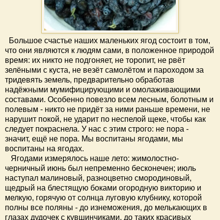
Большое счастье наших маленьких ягод состоит в том,
что они являются к людям сами, в положенное природой
время: их никто не подгоняет, не торопит, не рвёт
зелёными с куста, не везёт самолётом и пароходом за
тридевять земель, предварительно обработав
надёжными мумифицирующими и омолаживающими
составами. Особенно повезло всем лесным, болотным и
полевым - никто не придёт за ними раньше времени, не
нарушит покой, не ударит по неспелой щеке, чтобы как
следует покраснела. У нас с этим строго: не пора -
значит, ещё не пора. Мы воспитаны ягодами, мы
воспитаны на ягодах.
Ягодами измерялось наше лето: жимолостно-
черничный июнь был непременно бесконечен; июль
наступал малиновый, разноцветно смородиновый,
щедрый на блестящую боками огородную викторию и
мелкую, горячую от солнца луговую клубнику, которой
полны все поляны - до изнеможения, до мелькающих в
глазах дудочек с кувшинчиками, до таких красивых