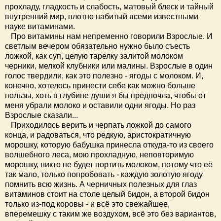
прохладу, гладкость и слабость, матовый блеск и тайный
внутренний мир, плотно набитый всеми известными
науке витаминами.
Про витамины нам непременно говорили Взрослые. И
светлым вечером обязательно нужно было съесть
ложкой, как суп, целую тарелку залитой молоком
черники, мелкой клубники или малины. Взрослые в один
голос твердили, как это полезно - ягоды с молоком. И,
конечно, хотелось принести себе как можно больше
пользы, хоть в глубине души я бы предпочла, чтобы от
меня убрали молоко и оставили одни ягоды. Но раз
Взрослые сказали...
Приходилось верить и черпать ложкой до самого
конца, и радоваться, что редкую, аристократичную
морошку, которую бабушка принесла откуда-то из своего
волшебного леса, мою прохладную, неповторимую
морошку, никто не будет портить молоком, потому что её
так мало, только попробовать - каждую золотую ягоду
помнить всю жизнь. А черничных полезных для глаз
витаминов стоит на столе целый бидон, а второй бидон
только из-под коровы - и всё это свежайшее,
вперемешку с таким же воздухом, всё это без вариантов,