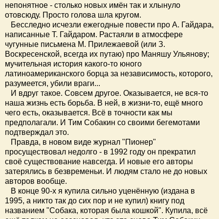
непонятное - столько новых имён так и хлынуло
отовсюду. Просто голова шла кругом.
Бесследно исчезли ежегодные повести про А. Гайдара,
написанные Т. Гайдаром. Растаяли в атмосфере
чугунные письмена М. Прилежаевой (или З.
Воскресенской, всегда их путаю) про Маняшу Ульянову;
мучительная история какого-то юного
латиноамериканского борца за независимость, которого,
разумеется, убили враги...
И вдруг такое. Совсем другое. Оказывается, не вся-то
наша жизнь есть борьба. В ней, в жизни-то, ещё много
чего есть, оказывается. Всё в точности как мы
предполагали. И Тим Собакин со своими бегемотами
подтверждал это.
Правда, в новом виде журнал "Пионер"
просуществовал недолго - в 1992 году он прекратил
своё существование навсегда. И новые его авторы
затерялись в безвременьи. И людям стало не до новых
авторов вообще.
В конце 90-х я купила сильно уценённую (издана в
1995, а никто так до сих пор и не купил) книгу под
названием "Собака, которая была кошкой". Купила, всё