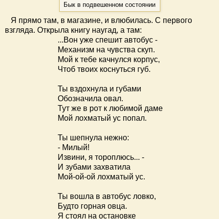
Бык в подвешенном состоянии
Я прямо там, в магазине, и влюбилась. С первого
взгляда. Открыла книгу наугад, а там:
...Вон уже спешит автобус -
Механизм на чувства скуп.
Мой к тебе качнулся корпус,
Чтоб твоих коснуться губ.
Ты вздохнула и губами
Обозначила овал.
Тут же в рот к любимой даме
Мой лохматый ус попал.
Ты шепнула нежно:
- Милый!
Извини, я тороплюсь... -
И зубами захватила
Мой-ой-ой лохматый ус.
Ты вошла в автобус ловко,
Будто горная овца.
Я стоял на остановке