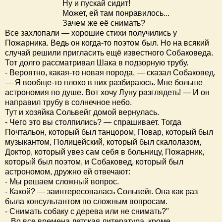
Ну и пускай сидит!
Может, ей там понравилось...
Зачем же её снимать?
Все захлопали — хорошие стихи получились у
Пожарника. Ведь он когда-то поэтом был. Но на всякий
случай решили пригласить ещё известного Собаковеда.
Тот долго рассматривал Шака в подзорную трубу.
- Вероятно, какая-то новая порода, — сказал Собаковед.
— Я вообще-то плохо в них разбираюсь. Мне больше
астрономия по душе. Вот хочу Луну разглядеть! — И он
направил трубу в солнечное небо.
Тут и хозяйка Сольвейг домой вернулась.
- Чего это вы столпились? — спрашивает. Тогда
Почтальон, который был танцором, Повар, который был
музыкантом, Полицейский, который был скалолазом,
Доктор, который увез сам себя в больницу, Пожарник,
который был поэтом, и Собаковед, который был
астрономом, дружно ей отвечают:
- Мы решаем сложный вопрос.
- Какой? — заинтересовалась Сольвейг. Она как раз
была консультантом по сложным вопросам.
- Снимать собаку с дерева или не снимать?"
Во все времена детская литература, кроме