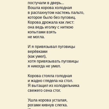
постучали в дверь...
Вошла корова холодная
в распахнутом настежь пальто,
которое было без пуговиц.
Корова дрожала как лист:
она ведь иголку с ниткою
копытами взять
не могла.
И я привязывал пуговицы
верёвками
(как умел),
хотя привязывать пуговицы
я никогда не умел.
Корова стояла голодная
и жадно глядела на стол.
Я вытащил из холодильника
свежего сена стог.
Ушла корова усталая,
рогами кивнув слегка.