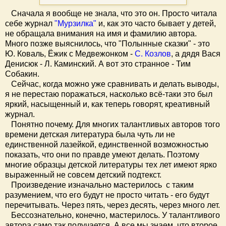
Сначала я вообще не знала, что это он. Просто читала
себе журнал
"Мурзилка"
и, как это часто бывает у детей,
не обращала внимания на имя и фамилию автора.
Много позже выяснилось, что "Полынные сказки" - это
Ю. Коваль, Ёжик с Медвежонком -
С. Козлов
, а дядя Вася
Денисюк - Л. Каминский. А вот это странное - Тим
Собакин.
Сейчас, когда можно уже сравнивать и делать выводы,
я не перестаю поражаться, насколько всё-таки это был
яркий, насыщенный и, как теперь говорят, креативный
журнал.
Понятно почему. Для многих талантливых авторов того
времени детская литература была чуть ли не
единственной лазейкой, единственной возможностью
показать, что они по правде умеют делать. Поэтому
многие образцы детской литературы тех лет имеют ярко
выраженный не совсем детский подтекст.
Произведение изначально мастерилось с таким
разумением, что его будут не просто читать - его будут
перечитывать. Через пять, через десять, через много лет.
Бессознательно, конечно, мастерилось. У талантливого
автора само так получается. А все мы знаем, что второе