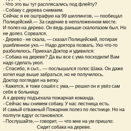
- Что это вы тут расплясались под флейту?
- Собаку с дерева снимаем.
Сейчас я ее оштрафую на 99 шиллингов, — пообещал
Полицейский.— За сидение в неположенном месте.
И полез на дерево. Он ведь раньше скалолазом был. Но
не долез. Сорвался.
- Дерево - не скала, — сказал Полицейский, потирая
ушибленное ухо.— Надо доктора позвать. Ухо что-то
разболелось. Приехал Доктор и удивился:
- Собака на дереве? Да вы все с ума посходили! Вам
надо сделать укол.
- Спасибо, я сыт... — послышался голос Шака. Он даже
хотел еще выше забраться, но не получилось.
Доктор поглядел на ветку.
- Кажется, я тоже сошёл с ума,— решил он и увёз сам
себя в больницу.
А к дереву подъехала пожарная команда.
- Сейчас мы снимем собаку. У нас лестница есть.
И самый отважный Пожарник полез по лестнице. Но на
полпути вдруг остановился.
- Послушайте,— говорит, — что мне на ум пришло:
Сидит собака на дереве.