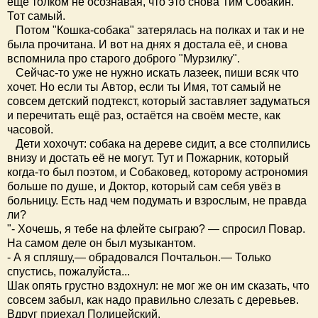
ещё толком не осознавая, что это снова Тим Собакин.
Тот самый.
Потом "Кошка-собака" затерялась на полках и так и не
была прочитана. И вот на днях я достала её, и снова
вспомнила про старого доброго "Мурзилку".
Сейчас-то уже не нужно искать лазеек, пиши всяк что
хочет. Но если ты Автор, если ты Имя, тот самый не
совсем детский подтекст, который заставляет задуматься
и перечитать ещё раз, остаётся на своём месте, как
часовой.
Дети хохочут: собака на дереве сидит, а все столпились
внизу и достать её не могут. Тут и Пожарник, который
когда-то был поэтом, и Собаковед, которому астрономия
больше по душе, и Доктор, который сам себя увёз в
больницу. Есть над чем подумать и взрослым, не правда
ли?
"- Хочешь, я тебе на флейте сыграю? — спросил Повар.
На самом деле он был музыкантом.
- А я спляшу,— обрадовался Почтальон.— Только
спустись, пожалуйста...
Шак опять грустно вздохнул: не мог же он им сказать, что
совсем забыл, как надо правильно слезать с деревьев.
Вдруг приехал Полицейский.