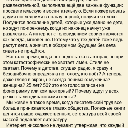
развлекательной, выполняла ещё две важные функции:
просветительскую и воспитательную. Если пожертвовать
двумя последними в пользу первой, получится плохо.
Получится поколение детей, которые уже давно не дети,
но ждут по-прежнему, когда их наконец начнут уже
развлекать. А интернет с телевидением сориентируются,
как всегда, мгновенно. Потому что у тех детей тоже ведь
растут дети, а значит, в обозримом будущем без дела
сидеть не придётся.
Настало время, когда нет недостатка в авторах, но при
этом катастрофически не хватает Имён. Стиля не
хватает. Почему в детстве, слушая радио, я сразу и
безошибочно определяла по голосу, кто поёт? А теперь,
даже глядя в экран, не всегда понимаю: мужчина?
женщина? 25 лет? 50? это его голос записан на
фонограмму или компьютерный? Почему вдруг у всех
резко стали одинаковыми голоса?
Мы живём в такое время, когда писательский труд всё
больше принижается в глазах общества. Полезные книги
ценятся выше художественных, сетература всей своей
массой подавляет литературу.
Интернет нисколько не лукавит, утверждая, что каждый