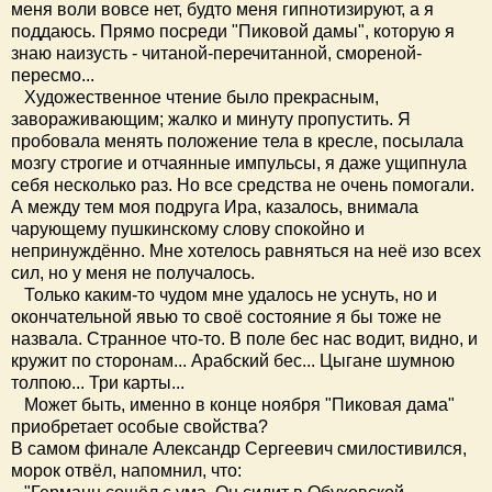
меня воли вовсе нет, будто меня гипнотизируют, а я
поддаюсь. Прямо посреди "Пиковой дамы", которую я
знаю наизусть - читаной-перечитанной, смореной-
пересмо...
Художественное чтение было прекрасным,
завораживающим; жалко и минуту пропустить. Я
пробовала менять положение тела в кресле, посылала
мозгу строгие и отчаянные импульсы, я даже ущипнула
себя несколько раз. Но все средства не очень помогали.
А между тем моя подруга Ира, казалось, внимала
чарующему пушкинскому слову спокойно и
непринуждённо. Мне хотелось равняться на неё изо всех
сил, но у меня не получалось.
Только каким-то чудом мне удалось не уснуть, но и
окончательной явью то своё состояние я бы тоже не
назвала. Странное что-то. В поле бес нас водит, видно, и
кружит по сторонам... Арабский бес... Цыгане шумною
толпою... Три карты...
Может быть, именно в конце ноября "Пиковая дама"
приобретает особые свойства?
В самом финале Александр Сергеевич смилостивился,
морок отвёл, напомнил, что: