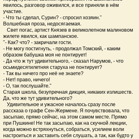
явилось, разговор оживился, и все приняли в нём
участие.
- Что ты сделал, Сурин? - спросил хозяин."
Волшебная проза, недосягаемая.
Свет погас, артист Князев в великолепном малиновом
жилете явился, как шампанское.
"- Как? что? - закричали гости.
- Не могу постигнуть, - продолжал Томский, - каким
образом бабушка моя не понтирует!
- Да что ж тут удивительного, - сказал Нарумов, - что
осьмидесятилетняя старуха не понтирует?
- Так вы ничего про неё не знаете?
- Нет! право, ничего!
- О, так послушайте."
Старая школа, безупречная дикция, никаких излишеств.
Да, что же тут удивительного?
Удивительное и ужасное началось сразу после
рассказа о графе Сен-Жермене. Я почувствовала, что
засыпаю, прямо сейчас, на этом самом месте. Прямо
при Пушкине! Не так засыпаю, как на скучной лекции,
когда можно встряхнуться, собраться, усилием воли
настроиться и заставить себя слушать, а так, как будто у