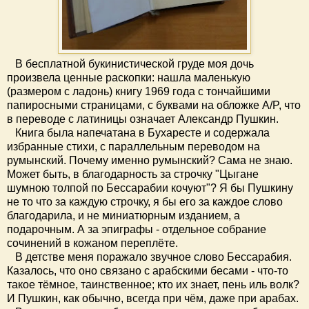
В бесплатной букинистической груде моя дочь
произвела ценные раскопки: нашла маленькую
(размером с ладонь) книгу 1969 года с тончайшими
папиросными страницами, с буквами на обложке A/P, что
в переводе с латиницы означает Александр Пушкин.
Книга была напечатана в Бухаресте и содержала
избранные стихи, с параллельным переводом на
румынский. Почему именно румынский? Сама не знаю.
Может быть, в благодарность за строчку "Цыгане
шумною толпой по Бессарабии кочуют"? Я бы Пушкину
не то что за каждую строчку, я бы его за каждое слово
благодарила, и не миниатюрным изданием, а
подарочным. А за эпиграфы - отдельное собрание
сочинений в кожаном переплёте.
В детстве меня поражало звучное слово Бессарабия.
Казалось, что оно связано с арабскими бесами - что-то
такое тёмное, таинственное; кто их знает, пень иль волк?
И Пушкин, как обычно, всегда при чём, даже при арабах.