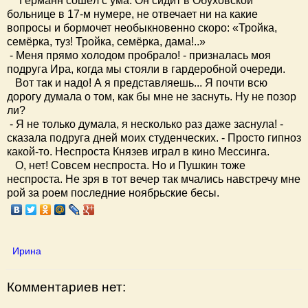
"Германн сошёл с ума. Он сидит в Обуховской
больнице в 17-м нумере, не отвечает ни на какие
вопросы и бормочет необыкновенно скоро: «Тройка,
семёрка, туз! Тройка, семёрка, дама!..»
- Меня прямо холодом пробрало! - призналась моя
подруга Ира, когда мы стояли в гардеробной очереди.
Вот так и надо! А я представляешь... Я почти всю
дорогу думала о том, как бы мне не заснуть. Ну не позор
ли?
- Я не только думала, я несколько раз даже заснула! -
сказала подруга дней моих студенческих. - Просто гипноз
какой-то. Неспроста Князев играл в кино Мессинга.
О, нет! Совсем неспроста. Но и Пушкин тоже
неспроста. Не зря в тот вечер так мчались навстречу мне
рой за роем последние ноябрьские бесы.
Ирина
Комментариев нет: