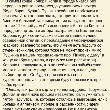
В самом конце ноября, когда в городе мчатся без
перерыва рой за роем, всегда усиливаясь к вечеру
(беда, барин, буран), Пушкин особенно необходим и
осязаем. И так хорошо знать, так приятно помнить о
билете в большой зал филармонии на художественное
чтение "Пиковой дамы" в исполнении Евгения Князева -
народного артиста и актёра театра имена Вахтангова.
Хорошо идти к семи часам по самой главной улице,
освещённой огнями, с преобладанием чередующегося
красного и зелёного; знать, что у меня есть подруга со
студенческих лет, которая тоже не может пройти мимо
Пушкина в нашем городе (она-то про "Пиковую даму" в
конце ноября и узнала, и сразу же мне рассказала).
Хорошо предвкушать, что вот сейчас мы займём свои
места в четвёртом ряду, и погаснет свет, и на сцену
выйдет артист. Он будет произносить слова
художественно, а я в это время буду произносить про
себя, просто.
"Однажды играли в карты у конногвардейца Нарумова.
Долгая зимняя ночь прошла незаметно; сели ужинать в
пятом часу утра. Те, которые остались в выигрыше, ели с
большим аппетитом, прочие, в рассеянности, сидели
перед пустыми своими приборами. Но шампанское