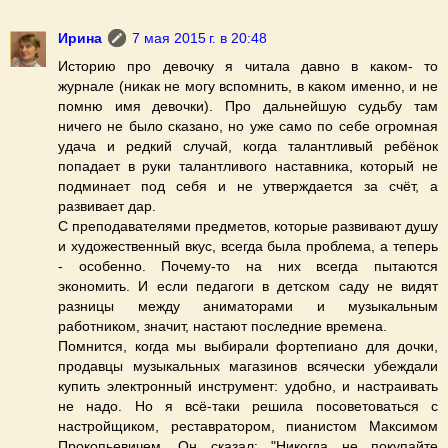
Ирина
7 мая 2015 г. в 20:48
Историю про девочку я читала давно в каком- то
журнале (никак не могу вспомнить, в каком именно, и не
помню имя девочки). Про дальнейшую судьбу там
ничего не было сказано, но уже само по себе огромная
удача и редкий случай, когда талантливый ребёнок
попадает в руки талантливого наставника, который не
подминает под себя и не утверждается за счёт, а
развивает дар.
С преподавателями предметов, которые развивают душу
и художественный вкус, всегда была проблема, а теперь
- особенно. Почему-то на них всегда пытаются
экономить. И если педагоги в детском саду не видят
разницы между аниматорами и музыкальным
работником, значит, настают последние времена.
Помнится, когда мы выбирали фортепиано для дочки,
продавцы музыкальных магазинов всячески убеждали
купить электронный инструмент: удобно, и настраивать
не надо. Но я всё-таки решила посоветоваться с
настройщиком, реставратором, пианистом Максимом
Прокопьевичем. Он сказал: "Никогда не покупайте