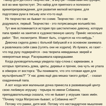
всё во мне протестует. Это набор для приятного и полезного
времяпрепровождения, для развития мелкой моторики, для
подготовки руки в письму или что-то ещё.
Но творчество не бывает по схеме. Творчество - это сам
додумался, первый. Творчество - это потрясающее волшебство.
Тут мне вспоминается история про шестилетнюю девочку, которую
папа привёл на занятия в художественную школу. Принёс несколько
работ: "Вот, посмотрите. Может быть, сгодится на что-нибудь."
Девочка сидела дома с больной бабушкой и в основном занимала
и развлекала себя сама (гулять они не ходили). Из бумаги, из газет -
что под руку подвернётся - она творила невиданных зверей и
невероятные вещи. Раскрашивала карандашами.
Когда руководительница увидела гору-слона с карманами, в
которых прятались дома, цветы, деревья и прочее, она чуть не упала
в обморок от восторга: "Вы понимаете, что это готовая идея для
мультфильма?!" "У нас дома ещё два мешка такого добра", - сказал
озадаченный папа.
А вот когда моя маленькая дочка принесла в развивающий центр
свою любимую игрушку - терьера по имени Собакина,
преподавательница сказала, что не бывает у игрушек таких имён.
"Почему тогда Матроскин бывает, а Собакина нет?"
Потому что рамки, дитя моё. Потому что нестандартное мышление