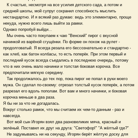
К счастью, несмотря на все усилия детского сада, а потом и
средней школы, мой супруг сохранил способность мыслить
нестандартно. И я всякий раз думаю: ведь это элементарно, проще
некуда, нужно всего лишь выйти за рамки.
Однако попробуй выйди...
Мы очень часто покупаем к чаю "Венский" пирог с вкусной
начинкой из варёной сгущёнки. По форме он похож на рулет -
продолговатый. Я всегда резала его бессознательно и стандартно -
как хлеб, как батон колбасы, то есть поперёк. При этом первый и
последний кусок всегда съедались в последнюю очередь, потому
что в них очень мало начинки и толстая боковая корочка. Все
предпочитали мягкую середину.
Так продолжалось до тех пор, пока пирог не попал в руки моего
мужа. Он сделал по-своему: отрезал толстый кусок поперёк, а потом
разрезал его вдоль пополам. Вот вам и много начинки, и боковая
корочка меньше в два раза.
Я бы ни за что не догадалась.
Вокруг столько рамок, что мы считаем их чем-то данным - раз и
навсегда.
Вот мой сын Игорян взял два разновеликих мяча, красный и
зелёный. Поставил их друг на друга: "Светофор!" "А жёлтый где?"
Не задумываясь ни на секунду, Игорян берёт жёлтую доску для