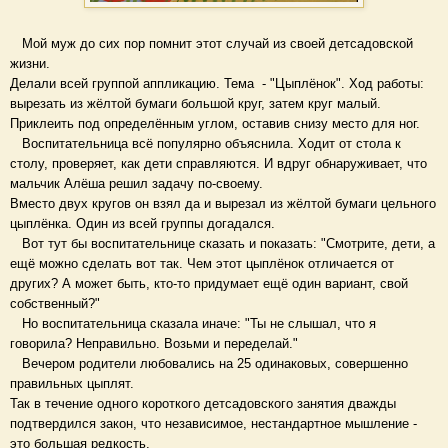
Мой муж до сих пор помнит этот случай из своей детсадовской
жизни.
Делали всей группой аппликацию. Тема - "Цыплёнок". Ход работы:
вырезать из жёлтой бумаги большой круг, затем круг малый.
Приклеить под определённым углом, оставив снизу место для ног.
Воспитательница всё популярно объяснила. Ходит от стола к
столу, проверяет, как дети справляются. И вдруг обнаруживает, что
мальчик Алёша решил задачу по-своему.
Вместо двух кругов он взял да и вырезал из жёлтой бумаги цельного
цыплёнка. Один из всей группы догадался.
Вот тут бы воспитательнице сказать и показать: "Смотрите, дети, а
ещё можно сделать вот так. Чем этот цыплёнок отличается от
других? А может быть, кто-то придумает ещё один вариант, свой
собственный?"
Но воспитательница сказала иначе: "Ты не слышал, что я
говорила? Неправильно. Возьми и переделай."
Вечером родители любовались на 25 одинаковых, совершенно
правильных цыплят.
Так в течение одного короткого детсадовского занятия дважды
подтвердился закон, что независимое, нестандартное мышление -
это большая редкость.