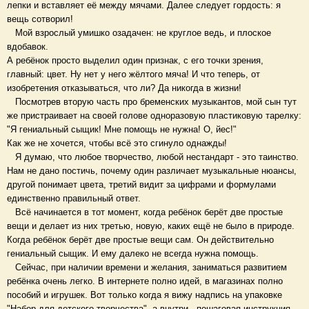
лепки и вставляет её между мячами. Далее следует гордость: я
вещь сотворил!
Мой взрослый умишко озадачен: не круглое ведь, и плоское
вдобавок.
А ребёнок просто выделил один признак, с его точки зрения,
главный: цвет. Ну нет у него жёлтого мяча! И что теперь, от
изобретения отказываться, что ли? Да никогда в жизни!
Посмотрев вторую часть про бременских музыкантов, мой сын тут
же пристраивает на своей голове одноразовую пластиковую тарелку:
"Я гениальный сыщик! Мне помощь не нужна! О, йес!"
Как же не хочется, чтобы всё это сгинуло однажды!
Я думаю, что любое творчество, любой нестандарт - это таинство.
Нам не дано постичь, почему один различает музыкальные нюансы,
другой понимает цвета, третий видит за цифрами и формулами
единственно правильный ответ.
Всё начинается в тот момент, когда ребёнок берёт две простые
вещи и делает из них третью, новую, каких ещё не было в природе.
Когда ребёнок берёт две простые вещи сам. Он действительно
гениальный сыщик. И ему далеко не всегда нужна помощь.
Сейчас, при наличии времени и желания, заниматься развитием
ребёнка очень легко. В интернете полно идей, в магазинах полно
пособий и игрушек. Вот только когда я вижу надпись на упаковке
"Набор для детского творчества", а внутри - пошаговая инструкция,